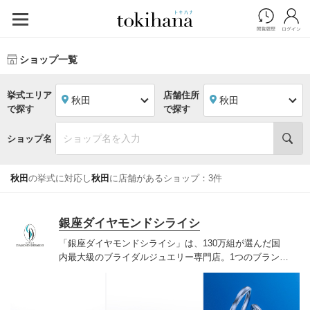
ショップ一覧
挙式エリア
店舗住所
秋田
秋田
で探す
で探す
ショップ名
秋田
の挙式に対応し
秋田
に店舗があるショップ：3件
銀座ダイヤモンドシライシ
「銀座ダイヤモンドシライシ」は、130万組が選んだ国
内最大級のブライダルジュエリー専門店。1つのブランド
では国内最大級の700種類以上の豊富なデザインを取り
揃え、ふたりの「似合う」と「好き」を同時に叶えた満
足の選択ができる指輪をご提案しています。多くのお客