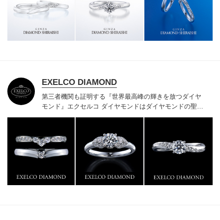
様にご満足いただけている、一生身に着けるための指輪
のクオリティや購入後のアフターサービスをぜひ一度店
頭でお確かめください。
EXELCO DIAMOND
第三者機関も証明する『世界最高峰の輝きを放つダイヤ
モンド』
エクセルコ ダイヤモンドはダイヤモンドの聖地
ベルギー発祥で200年以上の歴史がある真のカッターズ
ブランドで、約700種類の豊富な品揃えでブライダル専
門店としてリングのデザインや品質にもこだわっていま
す。おふたりに本物の輝きを一生身に着けていただきた
い想いで「ヴァージン・ダイヤモンド」「ハードプラチ
ナ」「保証内容」にこだわっています。