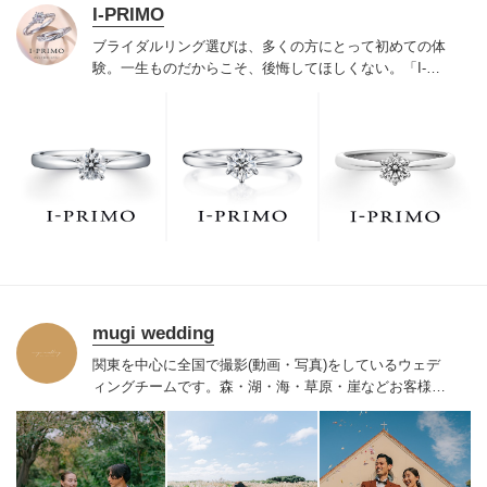
I-PRIMO
ブライダルリング選びは、多くの方にとって初めての体
験。一生ものだからこそ、後悔してほしくない。「I-
PRIMO（アイプリモ）」は、アジア最大級の展開エリア
を誇るブライダルリング専門店。「最初に訪れてよかっ
た」と思っていただける最高のサービスと豊富な品揃え
でお待ちしております。リング選びの最初の一歩をご一
緒に。まずは、アイプリモへ。
mugi wedding
関東を中心に全国で撮影(動画・写真)をしているウェデ
ィングチームです。
森・湖・海・草原・崖などお客様が
撮影したい
ロケーションにて私たちが出張撮影をいたし
ます。
お2人だけのコンセプトを余すことなく動画・写真
で表現し、オーダーメイドの作品をお届けいたします。
「色褪せない想い出を」をご一緒に創り上げていきませ