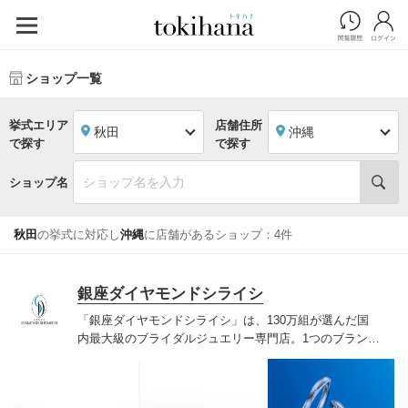
ショップ一覧
挙式エリア
店舗住所
秋田
沖縄
で探す
で探す
ショップ名
秋田
の挙式に対応し
沖縄
に店舗があるショップ：4件
銀座ダイヤモンドシライシ
「銀座ダイヤモンドシライシ」は、130万組が選んだ国
内最大級のブライダルジュエリー専門店。1つのブランド
では国内最大級の700種類以上の豊富なデザインを取り
揃え、ふたりの「似合う」と「好き」を同時に叶えた満
足の選択ができる指輪をご提案しています。多くのお客