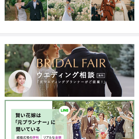
んか。
【キャンセル規定】
ご契約日から撮影日の31日前
まで→キャンセル料は発生しません。
撮影日の30日前か
ら８日前まで→お見積額の50％
撮影日の７日前から前日
まで→お見積額の75％
撮影日当日→お見積額の100％