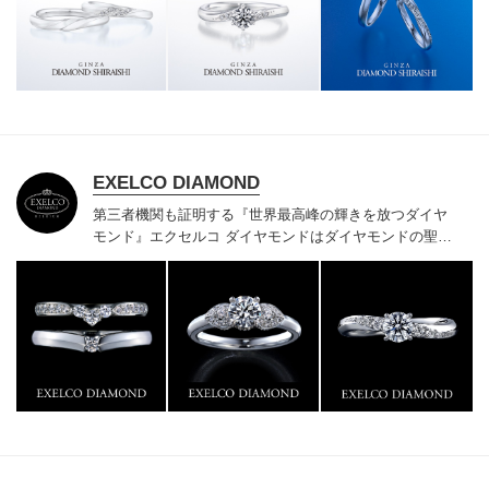
様にご満足いただけている、一生身に着けるための指輪
のクオリティや購入後のアフターサービスをぜひ一度店
頭でお確かめください。
EXELCO DIAMOND
第三者機関も証明する『世界最高峰の輝きを放つダイヤ
モンド』
エクセルコ ダイヤモンドはダイヤモンドの聖地
ベルギー発祥で200年以上の歴史がある真のカッターズ
ブランドで、約700種類の豊富な品揃えでブライダル専
門店としてリングのデザインや品質にもこだわっていま
す。おふたりに本物の輝きを一生身に着けていただきた
い想いで「ヴァージン・ダイヤモンド」「ハードプラチ
ナ」「保証内容」にこだわっています。