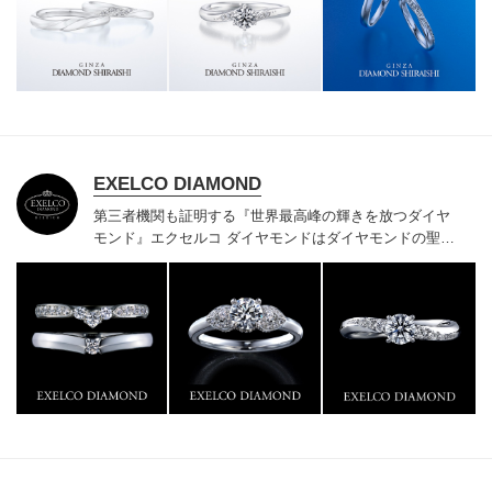
様にご満足いただけている、一生身に着けるための指輪
のクオリティや購入後のアフターサービスをぜひ一度店
頭でお確かめください。
EXELCO DIAMOND
第三者機関も証明する『世界最高峰の輝きを放つダイヤ
モンド』
エクセルコ ダイヤモンドはダイヤモンドの聖地
ベルギー発祥で200年以上の歴史がある真のカッターズ
ブランドで、約700種類の豊富な品揃えでブライダル専
門店としてリングのデザインや品質にもこだわっていま
す。おふたりに本物の輝きを一生身に着けていただきた
い想いで「ヴァージン・ダイヤモンド」「ハードプラチ
ナ」「保証内容」にこだわっています。