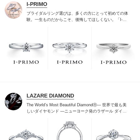
I-PRIMO
ブライダルリング選びは、多くの方にとって初めての体
験。一生ものだからこそ、後悔してほしくない。「I-
PRIMO（アイプリモ）」は、アジア最大級の展開エリア
を誇るブライダルリング専門店。「最初に訪れてよかっ
た」と思っていただける最高のサービスと豊富な品揃え
でお待ちしております。リング選びの最初の一歩をご一
緒に。まずは、アイプリモへ。
LAZARE DIAMOND
The World’s Most Beautiful DiamondⓇ
― 世界で最も美
しいダイヤモンド ―
ニューヨーク発のラザール ダイヤ
モンドは“世界三大カッターズブランド“のひとつに数え
られ120年を超えた今もなおダイヤモンドの美しい輝き
にこだわり続けています。私たちの願いは、この生涯変
わらないワン＆オンリーの輝きを幸せの象徴として、い