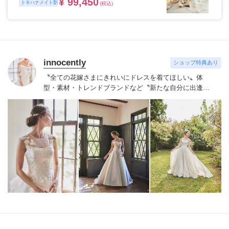
¥ 99,450
トキハナメイト割
(税込)
innocently
ショップ特典あり
〝全ての花嫁さまにきれいにドレスを着てほしい〟
体
型・素材・トレンドブランドなど〝新たな自分に出逢え
る〟幅広いラインナップが揃うinnocently。
素材・デザイ
ンにこだわったオリジナルドレスは3～23号まで展開。
国内外の有名デザイナーズドレスも多数取扱っており、
NYやミラノ・バルセロナからセレクトされたインポート
ドレスは全て日本人花嫁向けにサイズ調整。
さらに和装
は1903年創業からの伝統を受け継がれている厳選された
お着物や現代の薫りをちりばめた艶やかなコレクショ
ン。
すべての花嫁さまへ後悔しないお衣裳選びをお手伝
いさせて頂きます。