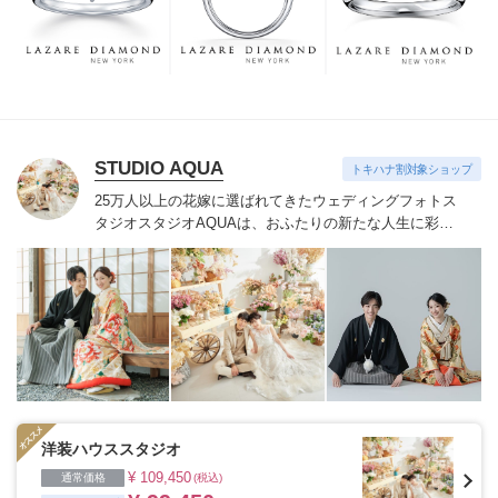
つも、ずっと、身に着けていただくことです。
STUDIO AQUA
トキハナ割対象ショップ
25万人以上の花嫁に選ばれてきたウェディングフォトス
タジオ
スタジオAQUAは、おふたりの新たな人生に彩り
を添える“最高のウェディングフォト”のお手伝いをさせ
ていただきます。
1枚の写真のチカラを信じて
洋装ハウススタジオ
¥ 109,450
通常価格
(税込)