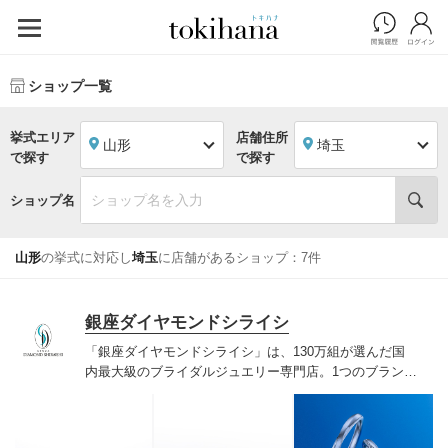
ショップ一覧
挙式エリア
店舗住所
山形
埼玉
で探す
で探す
ショップ名
山形
の挙式に対応し
埼玉
に店舗があるショップ：7件
銀座ダイヤモンドシライシ
「銀座ダイヤモンドシライシ」は、130万組が選んだ国
内最大級のブライダルジュエリー専門店。1つのブランド
では国内最大級の700種類以上の豊富なデザインを取り
揃え、ふたりの「似合う」と「好き」を同時に叶えた満
足の選択ができる指輪をご提案しています。多くのお客