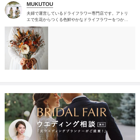
MUKUTOU
夫婦で運営しているドライフラワー専門店です。
アトリ
エで生花からつくる色鮮やかなドライフラワーをつかっ
たブーケやスワッグを販売しています。
全国配送を承っ
ております。
ドライフラワーブーケはウェディングが終
わった後にも長く飾っていただけます。
前撮りと挙式ど
ちらにも使っていただくこともあるので、それぞれブー
ケを用意するよりもお得にできます。