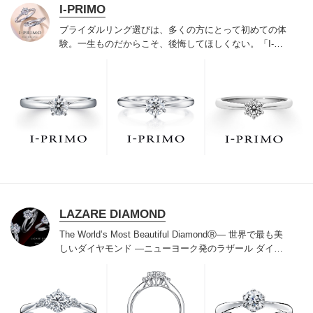
I-PRIMO
ブライダルリング選びは、多くの方にとって初めての体
験。一生ものだからこそ、後悔してほしくない。「I-
PRIMO（アイプリモ）」は、アジア最大級の展開エリア
を誇るブライダルリング専門店。「最初に訪れてよかっ
た」と思っていただける最高のサービスと豊富な品揃え
でお待ちしております。リング選びの最初の一歩をご一
緒に。まずは、アイプリモへ。
LAZARE DIAMOND
The World’s Most Beautiful DiamondⓇ
― 世界で最も美
しいダイヤモンド ―
ニューヨーク発のラザール ダイヤ
モンドは“世界三大カッターズブランド“のひとつに数え
られ120年を超えた今もなおダイヤモンドの美しい輝き
にこだわり続けています。私たちの願いは、この生涯変
わらないワン＆オンリーの輝きを幸せの象徴として、い