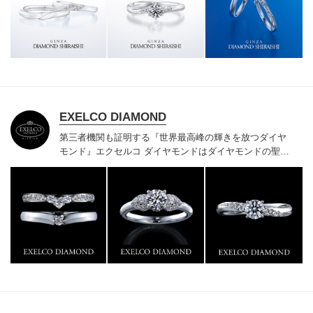
様にご満足いただけている、一生身に着けるための指輪
のクオリティや購入後のアフターサービスをぜひ一度店
頭でお確かめください。
EXELCO DIAMOND
第三者機関も証明する『世界最高峰の輝きを放つダイヤ
モンド』
エクセルコ ダイヤモンドはダイヤモンドの聖地
ベルギー発祥で200年以上の歴史がある真のカッターズ
ブランドで、約700種類の豊富な品揃えでブライダル専
門店としてリングのデザインや品質にもこだわっていま
す。おふたりに本物の輝きを一生身に着けていただきた
い想いで「ヴァージン・ダイヤモンド」「ハードプラチ
ナ」「保証内容」にこだわっています。