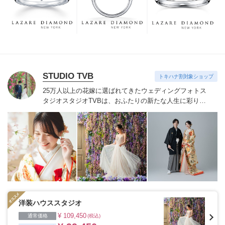
つも、ずっと、身に着けていただくことです。
STUDIO TVB
トキハナ割対象ショップ
25万人以上の花嫁に選ばれてきたウェディングフォトス
タジオ
スタジオTVBは、おふたりの新たな人生に彩りを
添える“最高のウェディングフォト”のお手伝いをさせて
いただきます。
1枚の写真のチカラを信じて
洋装ハウススタジオ
¥ 109,450
通常価格
(税込)