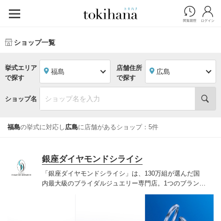
ショップ一覧
挙式エリア
店舗住所
福島
広島
で探す
で探す
ショップ名
福島
の挙式に対応し
広島
に店舗があるショップ：5件
銀座ダイヤモンドシライシ
「銀座ダイヤモンドシライシ」は、130万組が選んだ国
内最大級のブライダルジュエリー専門店。1つのブランド
では国内最大級の700種類以上の豊富なデザインを取り
揃え、ふたりの「似合う」と「好き」を同時に叶えた満
足の選択ができる指輪をご提案しています。多くのお客