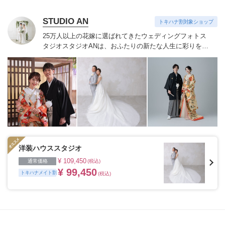
STUDIO AN
トキハナ割対象ショップ
25万人以上の花嫁に選ばれてきたウェディングフォトス
タジオ
スタジオANは、おふたりの新たな人生に彩りを添
える“最高のウェディングフォト”のお手伝いをさせてい
ただきます。
1枚の写真のチカラを信じて
洋装ハウススタジオ
¥ 109,450
通常価格
(税込)
¥ 99,450
トキハナメイト割
(税込)