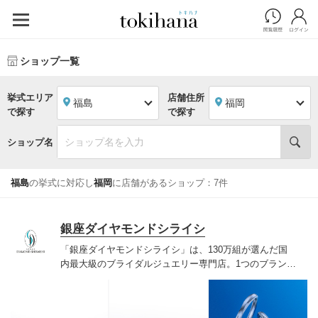
ショップ一覧
挙式エリア
店舗住所
福島
福岡
で探す
で探す
ショップ名
福島
の挙式に対応し
福岡
に店舗があるショップ：7件
銀座ダイヤモンドシライシ
「銀座ダイヤモンドシライシ」は、130万組が選んだ国
内最大級のブライダルジュエリー専門店。1つのブランド
では国内最大級の700種類以上の豊富なデザインを取り
揃え、ふたりの「似合う」と「好き」を同時に叶えた満
足の選択ができる指輪をご提案しています。多くのお客