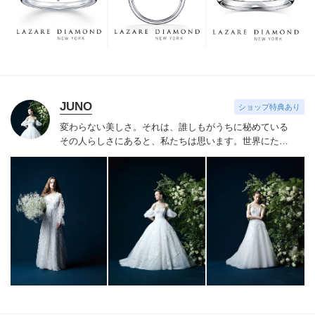
つも、ずっと、身に着けていただくことです。
JUNO
ショップ特典あり
変わらない美しさ。それは、誰しもがうちに秘めている
その人らしさにあると、私たちは思います。
世界にたっ
たひと組のおふたりのこれまでと、これからの物語に思
いを馳せながら。おふたりの内面から輝き出すエレガン
ス、ことばにならない想いさえも織り込みながら。衣裳
をあわせる時間は、結婚式のその日だけではなく、その
先もつづくおふたりの人生を彩る時間。らしく輝く、自
信とよろこびに満ちたすべての幸せの瞬間のために。そ
の人らしさという、変わらない美しさを 私たちは求め
つづけています。