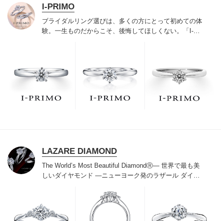
I-PRIMO
ブライダルリング選びは、多くの方にとって初めての体
験。一生ものだからこそ、後悔してほしくない。「I-
PRIMO（アイプリモ）」は、アジア最大級の展開エリア
を誇るブライダルリング専門店。「最初に訪れてよかっ
た」と思っていただける最高のサービスと豊富な品揃え
でお待ちしております。リング選びの最初の一歩をご一
緒に。まずは、アイプリモへ。
LAZARE DIAMOND
The World’s Most Beautiful DiamondⓇ
― 世界で最も美
しいダイヤモンド ―
ニューヨーク発のラザール ダイヤ
モンドは“世界三大カッターズブランド“のひとつに数え
られ120年を超えた今もなおダイヤモンドの美しい輝き
にこだわり続けています。私たちの願いは、この生涯変
わらないワン＆オンリーの輝きを幸せの象徴として、い