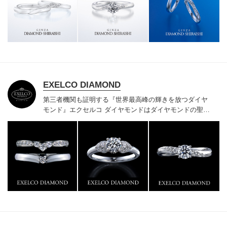
様にご満足いただけている、一生身に着けるための指輪
のクオリティや購入後のアフターサービスをぜひ一度店
頭でお確かめください。
EXELCO DIAMOND
第三者機関も証明する『世界最高峰の輝きを放つダイヤ
モンド』
エクセルコ ダイヤモンドはダイヤモンドの聖地
ベルギー発祥で200年以上の歴史がある真のカッターズ
ブランドで、約700種類の豊富な品揃えでブライダル専
門店としてリングのデザインや品質にもこだわっていま
す。おふたりに本物の輝きを一生身に着けていただきた
い想いで「ヴァージン・ダイヤモンド」「ハードプラチ
ナ」「保証内容」にこだわっています。