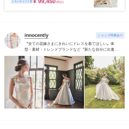
¥ 99,450
トキハナメイト割
(税込)
innocently
ショップ特典あり
〝全ての花嫁さまにきれいにドレスを着てほしい〟
体
型・素材・トレンドブランドなど〝新たな自分に出逢え
る〟幅広いラインナップが揃うinnocently。
素材・デザイ
ンにこだわったオリジナルドレスは3～23号まで展開。
国内外の有名デザイナーズドレスも多数取扱っており、
NYやミラノ・バルセロナからセレクトされたインポート
ドレスは全て日本人花嫁向けにサイズ調整。
さらに和装
は1903年創業からの伝統を受け継がれている厳選された
お着物や現代の薫りをちりばめた艶やかなコレクショ
ン。
すべての花嫁さまへ後悔しないお衣裳選びをお手伝
いさせて頂きます。