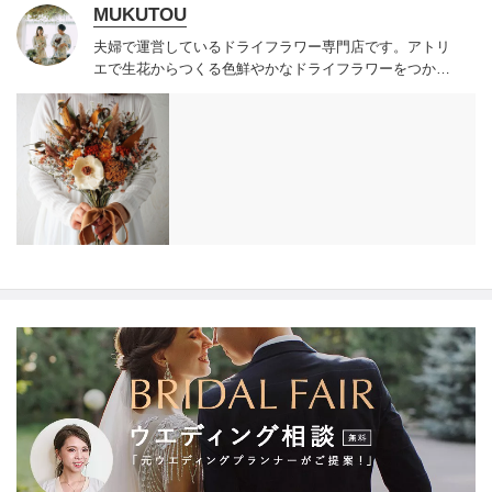
MUKUTOU
夫婦で運営しているドライフラワー専門店です。
アトリ
エで生花からつくる色鮮やかなドライフラワーをつかっ
たブーケやスワッグを販売しています。
全国配送を承っ
ております。
ドライフラワーブーケはウェディングが終
わった後にも長く飾っていただけます。
前撮りと挙式ど
ちらにも使っていただくこともあるので、それぞれブー
ケを用意するよりもお得にできます。