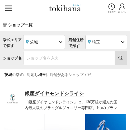
ショップ一覧
挙式エリア
店舗住所
茨城
埼玉
で探す
で探す
ショップ名
茨城
の挙式に対応し
埼玉
に店舗があるショップ：7件
銀座ダイヤモンドシライシ
「銀座ダイヤモンドシライシ」は、130万組が選んだ国
内最大級のブライダルジュエリー専門店。1つのブランド
では国内最大級の700種類以上の豊富なデザインを取り
揃え、ふたりの「似合う」と「好き」を同時に叶えた満
足の選択ができる指輪をご提案しています。多くのお客