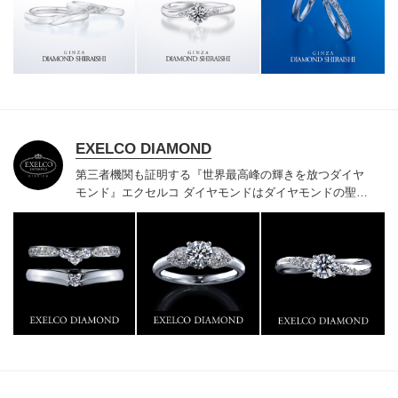
様にご満足いただけている、一生身に着けるための指輪
のクオリティや購入後のアフターサービスをぜひ一度店
頭でお確かめください。
EXELCO DIAMOND
第三者機関も証明する『世界最高峰の輝きを放つダイヤ
モンド』
エクセルコ ダイヤモンドはダイヤモンドの聖地
ベルギー発祥で200年以上の歴史がある真のカッターズ
ブランドで、約700種類の豊富な品揃えでブライダル専
門店としてリングのデザインや品質にもこだわっていま
す。おふたりに本物の輝きを一生身に着けていただきた
い想いで「ヴァージン・ダイヤモンド」「ハードプラチ
ナ」「保証内容」にこだわっています。