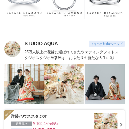
つも、ずっと、身に着けていただくことです。
STUDIO AQUA
トキハナ割対象ショップ
25万人以上の花嫁に選ばれてきたウェディングフォトス
タジオ
スタジオAQUAは、おふたりの新たな人生に彩り
を添える“最高のウェディングフォト”のお手伝いをさせ
ていただきます。
1枚の写真のチカラを信じて
洋装ハウススタジオ
¥ 109,450
通常価格
(税込)