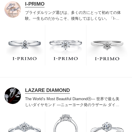
I-PRIMO
ブライダルリング選びは、多くの方にとって初めての体
験。一生ものだからこそ、後悔してほしくない。「I-
PRIMO（アイプリモ）」は、アジア最大級の展開エリア
を誇るブライダルリング専門店。「最初に訪れてよかっ
た」と思っていただける最高のサービスと豊富な品揃え
でお待ちしております。リング選びの最初の一歩をご一
緒に。まずは、アイプリモへ。
LAZARE DIAMOND
The World’s Most Beautiful DiamondⓇ
― 世界で最も美
しいダイヤモンド ―
ニューヨーク発のラザール ダイヤ
モンドは“世界三大カッターズブランド“のひとつに数え
られ120年を超えた今もなおダイヤモンドの美しい輝き
にこだわり続けています。私たちの願いは、この生涯変
わらないワン＆オンリーの輝きを幸せの象徴として、い