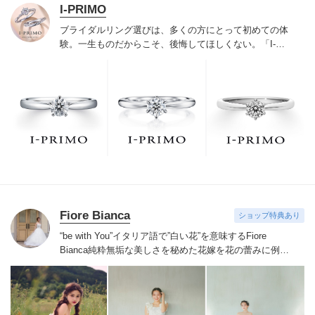
I-PRIMO
ブライダルリング選びは、多くの方にとって初めての体
験。一生ものだからこそ、後悔してほしくない。「I-
PRIMO（アイプリモ）」は、アジア最大級の展開エリア
を誇るブライダルリング専門店。「最初に訪れてよかっ
た」と思っていただける最高のサービスと豊富な品揃え
でお待ちしております。リング選びの最初の一歩をご一
緒に。まずは、アイプリモへ。
Fiore Bianca
ショップ特典あり
“be with You”イタリア語で”白い花”を意味するFiore
Bianca
純粋無垢な美しさを秘めた花嫁を花の蕾みに例え
白い花が咲くまでのストーリーをあなたと共に紡いでい
きます
世界を巡り出会ったデザイナーズブランドや、オ
リジナルドレスはまだ見ぬ新しい自分の姿へと出会わせ
てくれます。
誰かの真似ではなくあなただからできるス