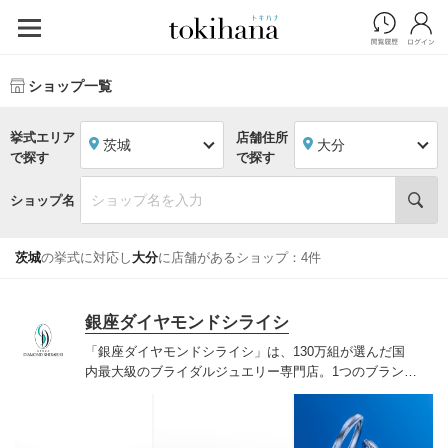
ショップ一覧
挙式エリア
店舗住所
茨城
大分
で探す
で探す
ショップ名
茨城
の挙式に対応し
大分
に店舗があるショップ：4件
銀座ダイヤモンドシライシ
「銀座ダイヤモンドシライシ」は、130万組が選んだ国
内最大級のブライダルジュエリー専門店。1つのブランド
では国内最大級の700種類以上の豊富なデザインを取り
揃え、ふたりの「似合う」と「好き」を同時に叶えた満
足の選択ができる指輪をご提案しています。多くのお客