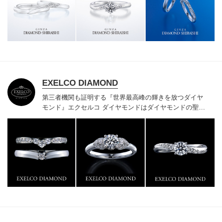
様にご満足いただけている、一生身に着けるための指輪
のクオリティや購入後のアフターサービスをぜひ一度店
頭でお確かめください。
EXELCO DIAMOND
第三者機関も証明する『世界最高峰の輝きを放つダイヤ
モンド』
エクセルコ ダイヤモンドはダイヤモンドの聖地
ベルギー発祥で200年以上の歴史がある真のカッターズ
ブランドで、約700種類の豊富な品揃えでブライダル専
門店としてリングのデザインや品質にもこだわっていま
す。おふたりに本物の輝きを一生身に着けていただきた
い想いで「ヴァージン・ダイヤモンド」「ハードプラチ
ナ」「保証内容」にこだわっています。