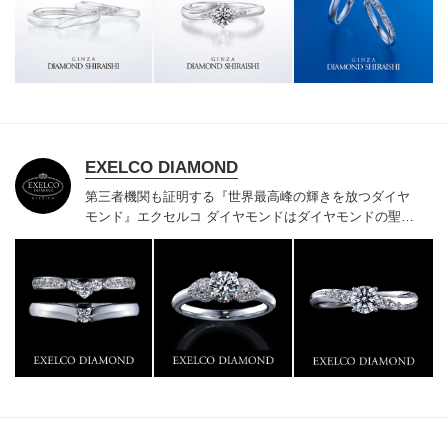
様にご満足いただけている、一生身に着けるための指輪
のクオリティや購入後のアフターサービスをぜひ一度店
頭でお確かめください。
EXELCO DIAMOND
第三者機関も証明する『世界最高峰の輝きを放つダイヤ
モンド』
エクセルコ ダイヤモンドはダイヤモンドの聖地
ベルギー発祥で200年以上の歴史がある真のカッターズ
ブランドで、約700種類の豊富な品揃えでブライダル専
門店としてリングのデザインや品質にもこだわっていま
す。おふたりに本物の輝きを一生身に着けていただきた
い想いで「ヴァージン・ダイヤモンド」「ハードプラチ
ナ」「保証内容」にこだわっています。