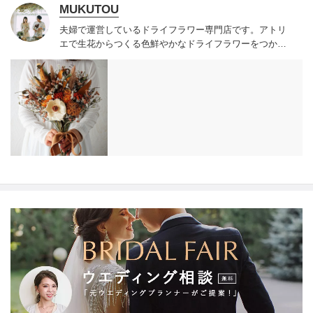
MUKUTOU
夫婦で運営しているドライフラワー専門店です。
アトリ
エで生花からつくる色鮮やかなドライフラワーをつかっ
たブーケやスワッグを販売しています。
全国配送を承っ
ております。
ドライフラワーブーケはウェディングが終
わった後にも長く飾っていただけます。
前撮りと挙式ど
ちらにも使っていただくこともあるので、それぞれブー
ケを用意するよりもお得にできます。