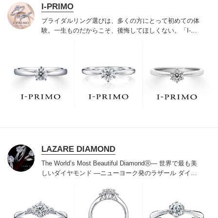
I-PRIMO
ブライダルリング選びは、多くの方にとって初めての体
験。一生ものだからこそ、後悔してほしくない。「I-
PRIMO（アイプリモ）」は、アジア最大級の展開エリア
を誇るブライダルリング専門店。「最初に訪れてよかっ
た」と思っていただける最高のサービスと豊富な品揃え
でお待ちしております。リング選びの最初の一歩をご一
緒に。まずは、アイプリモへ。
LAZARE DIAMOND
The World’s Most Beautiful DiamondⓇ
― 世界で最も美
しいダイヤモンド ―
ニューヨーク発のラザール ダイヤ
モンドは“世界三大カッターズブランド“のひとつに数え
られ120年を超えた今もなおダイヤモンドの美しい輝き
にこだわり続けています。私たちの願いは、この生涯変
わらないワン＆オンリーの輝きを幸せの象徴として、い