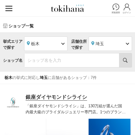
ショップ一覧
挙式エリア
店舗住所
栃木
埼玉
で探す
で探す
ショップ名
栃木
の挙式に対応し
埼玉
に店舗があるショップ：7件
銀座ダイヤモンドシライシ
「銀座ダイヤモンドシライシ」は、130万組が選んだ国
内最大級のブライダルジュエリー専門店。1つのブランド
では国内最大級の700種類以上の豊富なデザインを取り
揃え、ふたりの「似合う」と「好き」を同時に叶えた満
足の選択ができる指輪をご提案しています。多くのお客