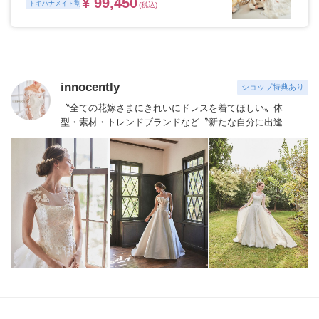
¥ 99,450
トキハナメイト割
(税込)
innocently
ショップ特典あり
〝全ての花嫁さまにきれいにドレスを着てほしい〟
体
型・素材・トレンドブランドなど〝新たな自分に出逢え
る〟幅広いラインナップが揃うinnocently。
素材・デザイ
ンにこだわったオリジナルドレスは3～23号まで展開。
国内外の有名デザイナーズドレスも多数取扱っており、
NYやミラノ・バルセロナからセレクトされたインポート
ドレスは全て日本人花嫁向けにサイズ調整。
さらに和装
は1903年創業からの伝統を受け継がれている厳選された
お着物や現代の薫りをちりばめた艶やかなコレクショ
ン。
すべての花嫁さまへ後悔しないお衣裳選びをお手伝
いさせて頂きます。