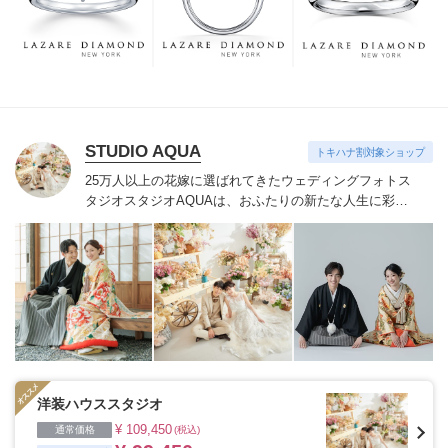
つも、ずっと、身に着けていただくことです。
STUDIO AQUA
トキハナ割対象ショップ
25万人以上の花嫁に選ばれてきたウェディングフォトス
タジオ
スタジオAQUAは、おふたりの新たな人生に彩り
を添える“最高のウェディングフォト”のお手伝いをさせ
ていただきます。
1枚の写真のチカラを信じて
洋装ハウススタジオ
¥ 109,450
通常価格
(税込)