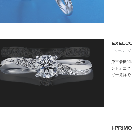
きる指輪を
だけている
イテム
入後のアフ
ップ一覧
い。
EXELC
エクセルコダ
第三者機関
ンド』
エク
ギー発祥で
で、約70
ングのデザ
本物の輝き
ジン・ダイ
こだわって
I-PRIMO