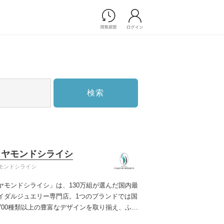
Photograph
フォトウエディング
前撮り/後撮り
家族フォト/ペット撮影
検索
スナップ写真
フォトウエディング/前撮りショ
ップ一覧
スナップ写真ショップ一覧
プ一覧
イヤモンドシライシ
ョップ一覧
モンドシライシ
Movie
ヤモンドシライシ」は、130万組が選んだ国内最
演出映像
イダルジュエリー専門店。1つのブランドでは国
記録映像
700種類以上の豊富なデザインを取り揃え、ふた
すべてのアイテム
う」と「好き」を同時に叶えた満足の選択がで