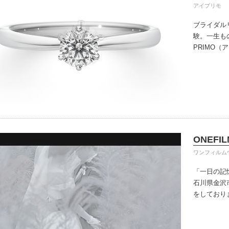
アイプリモ
ブライダル
験。一生も
PRIMO
誇るブライ
と思ってい
ちしており
ずは、アイ
ONEFIL
ワンフィルム
「一日の記
石川県金沢
をしており