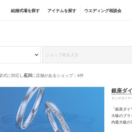
結婚式場を探す
アイテムを探す
ウエディング相談会
Flower
Beauty
グドレス
ブーケ
ヘア&メイク
挙式に対応し
石川
に店舗があるショップ：4件
グドレス
（メーカー直
会場装花
ブライダルエステ
すべてのアイテム
ヘア&メイクショッ
銀座ダ
ス
フラワーショップ一覧
ブライダルエステシ
ギンザダイヤ
ス
（メーカー直送）
「銀座ダイ
大級のブラ
内最大級の
カー直送）
りの「似合