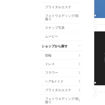
小物
ブライダルエステ
すべてのア
フォトウエディング/前
ドレスショ
撮り
スナップ写真
ムービー
ショップから探す
指輪
ドレス
フラワー
ヘア&メイク
ブライダルエステ
フォトウエディング/前
撮り