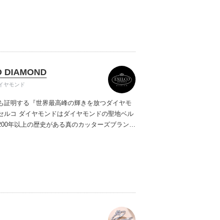
ご提案しています。多くのお客様にご満足いた
ムービーショップ一覧
、一生身に着けるための指輪のクオリティや購
ターサービスをぜひ一度店頭でお確かめくださ
O DIAMOND
イヤモンド
も証明する『世界最高峰の輝きを放つダイヤモ
セルコ ダイヤモンドはダイヤモンドの聖地ベル
200年以上の歴史がある真のカッターズブランド
0種類の豊富な品揃えでブライダル専門店としてリ
インや品質にもこだわっています。おふたりに
を一生身に着けていただきたい想いで「ヴァー
ヤモンド」「ハードプラチナ」「保証内容」に
います。