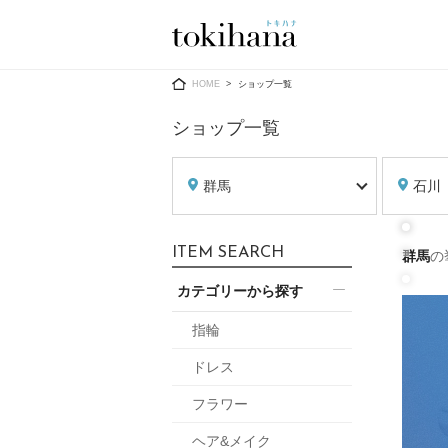
Ring
Dress
HOME
ショップ一覧
ショップ一覧
群馬
石川
婚約指輪
ウエディン
ITEM SEARCH
群馬
の
ウエディン
結婚指輪
送）
カテゴリーから探す
すべてのアイテム
カラードレ
指輪ショップ一覧
指輪
カラードレ
ドレス
和装
メンズ
フラワー
メンズ
（メー
ヘア&メイク