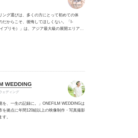
リング選びは、多くの方にとって初めての体
のだからこそ、後悔してほしくない。「I-
（アイプリモ）」は、アジア最大級の展開エリアを
ダルリング専門店。「最初に訪れてよかった」
ただける最高のサービスと豊富な品揃えでお待
ます。リング選びの最初の一歩をご一緒に。ま
プリモへ。
M WEDDING
ウェディング
憶を、一生の記録に。」
ONEFILM WEDDINGは
市を拠点に年間120組以上の映像制作・写真撮影
ます。