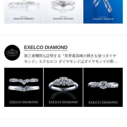
様にご満足いただけている、一生身に着けるための指輪
のクオリティや購入後のアフターサービスをぜひ一度店
頭でお確かめください。
EXELCO DIAMOND
第三者機関も証明する『世界最高峰の輝きを放つダイヤ
モンド』
エクセルコ ダイヤモンドはダイヤモンドの聖地
ベルギー発祥で200年以上の歴史がある真のカッターズ
ブランドで、約700種類の豊富な品揃えでブライダル専
門店としてリングのデザインや品質にもこだわっていま
す。おふたりに本物の輝きを一生身に着けていただきた
い想いで「ヴァージン・ダイヤモンド」「ハードプラチ
ナ」「保証内容」にこだわっています。