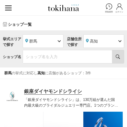
ショップ一覧
挙式エリア
店舗住所
群馬
高知
で探す
で探す
ショップ名
群馬
の挙式に対応し
高知
に店舗があるショップ：3件
銀座ダイヤモンドシライシ
「銀座ダイヤモンドシライシ」は、130万組が選んだ国
内最大級のブライダルジュエリー専門店。1つのブランド
では国内最大級の700種類以上の豊富なデザインを取り
揃え、ふたりの「似合う」と「好き」を同時に叶えた満
足の選択ができる指輪をご提案しています。多くのお客