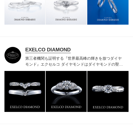
様にご満足いただけている、一生身に着けるための指輪
のクオリティや購入後のアフターサービスをぜひ一度店
頭でお確かめください。
EXELCO DIAMOND
第三者機関も証明する『世界最高峰の輝きを放つダイヤ
モンド』
エクセルコ ダイヤモンドはダイヤモンドの聖地
ベルギー発祥で200年以上の歴史がある真のカッターズ
ブランドで、約700種類の豊富な品揃えでブライダル専
門店としてリングのデザインや品質にもこだわっていま
す。おふたりに本物の輝きを一生身に着けていただきた
い想いで「ヴァージン・ダイヤモンド」「ハードプラチ
ナ」「保証内容」にこだわっています。