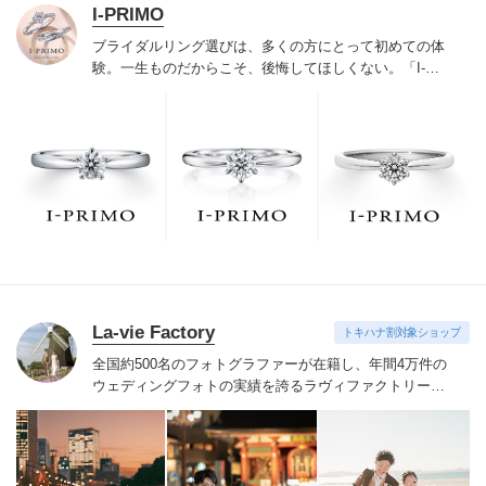
I-PRIMO
ブライダルリング選びは、多くの方にとって初めての体
験。一生ものだからこそ、後悔してほしくない。「I-
PRIMO（アイプリモ）」は、アジア最大級の展開エリア
を誇るブライダルリング専門店。「最初に訪れてよかっ
た」と思っていただける最高のサービスと豊富な品揃え
でお待ちしております。リング選びの最初の一歩をご一
緒に。まずは、アイプリモへ。
La-vie Factory
トキハナ割対象ショップ
全国約500名のフォトグラファーが在籍し、年間4万件の
ウェディングフォトの実績を誇るラヴィファクトリー。
技術だけでなく、おふたりの気持ちに寄りそい素敵な表
情を引き出すハートのあるフォトグラファーたち。お好
みのフォトグラファーをご指名いただけます。
季節を感
じる場所や開放感のあるロケーション、普段の服装でい