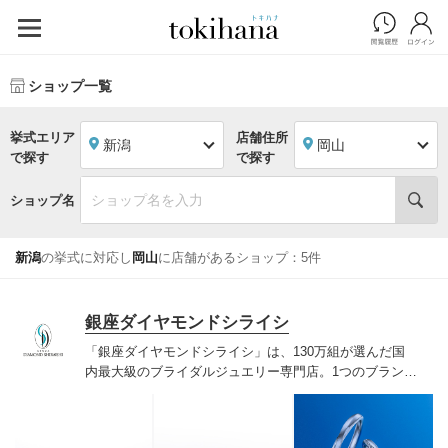
ショップ一覧
挙式エリア
店舗住所
新潟
岡山
で探す
で探す
ショップ名
新潟
の挙式に対応し
岡山
に店舗があるショップ：5件
銀座ダイヤモンドシライシ
「銀座ダイヤモンドシライシ」は、130万組が選んだ国
内最大級のブライダルジュエリー専門店。1つのブランド
では国内最大級の700種類以上の豊富なデザインを取り
揃え、ふたりの「似合う」と「好き」を同時に叶えた満
足の選択ができる指輪をご提案しています。多くのお客