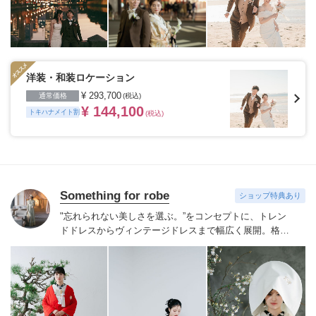
つもの二人の姿を思い出の場所、ヘアメイクや衣装など
が揃ったスタジオ、フィレンツェやパリ・ニューヨー
ク・ハワイ・グアムなど世界中の好きな国、こだわって
特別な一日の大切な瞬間を残したいカップルにおすすめ
です。
※ご契約会場によってはトキハナからのご紹介が
できない場合がございます。
洋装・和装ロケーション
¥ 293,700
通常価格
(税込)
¥ 144,100
トキハナメイト割
(税込)
Something for robe
ショップ特典あり
"忘れられない美しさを選ぶ。”
をコンセプトに、トレン
ドドレスからヴィンテージドレスまで幅広く展開。
格式
ある伝統的な花嫁着物には、現代のエッセンスを少し加
えた小物選びをご提案いたします。
フランス語でドレス
を意味する「robe」に
私たちは特別な日を彩る１着への
想いを込めています。