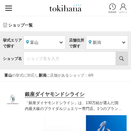
ショップ一覧
挙式エリア
店舗住所
富山
新潟
で探す
で探す
ショップ名
富山
の挙式に対応し
新潟
に店舗があるショップ：4件
銀座ダイヤモンドシライシ
「銀座ダイヤモンドシライシ」は、130万組が選んだ国
内最大級のブライダルジュエリー専門店。1つのブランド
では国内最大級の700種類以上の豊富なデザインを取り
揃え、ふたりの「似合う」と「好き」を同時に叶えた満
足の選択ができる指輪をご提案しています。多くのお客