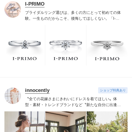
I-PRIMO
ブライダルリング選びは、多くの方にとって初めての体
験。一生ものだからこそ、後悔してほしくない。「I-
PRIMO（アイプリモ）」は、アジア最大級の展開エリア
を誇るブライダルリング専門店。「最初に訪れてよかっ
た」と思っていただける最高のサービスと豊富な品揃え
でお待ちしております。リング選びの最初の一歩をご一
緒に。まずは、アイプリモへ。
innocently
ショップ特典あり
〝全ての花嫁さまにきれいにドレスを着てほしい〟
体
型・素材・トレンドブランドなど〝新たな自分に出逢え
る〟幅広いラインナップが揃うinnocently。
素材・デザイ
ンにこだわったオリジナルドレスは3～23号まで展開。
国内外の有名デザイナーズドレスも多数取扱っており、
NYやミラノ・バルセロナからセレクトされたインポート