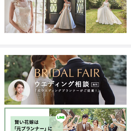
ドレスは全て日本人花嫁向けにサイズ調整。
さらに和装
は1903年創業からの伝統を受け継がれている厳選された
お着物や現代の薫りをちりばめた艶やかなコレクショ
ン。
すべての花嫁さまへ後悔しないお衣裳選びをお手伝
いさせて頂きます。