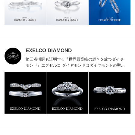
様にご満足いただけている、一生身に着けるための指輪
のクオリティや購入後のアフターサービスをぜひ一度店
頭でお確かめください。
EXELCO DIAMOND
第三者機関も証明する『世界最高峰の輝きを放つダイヤ
モンド』
エクセルコ ダイヤモンドはダイヤモンドの聖地
ベルギー発祥で200年以上の歴史がある真のカッターズ
ブランドで、約700種類の豊富な品揃えでブライダル専
門店としてリングのデザインや品質にもこだわっていま
す。おふたりに本物の輝きを一生身に着けていただきた
い想いで「ヴァージン・ダイヤモンド」「ハードプラチ
ナ」「保証内容」にこだわっています。