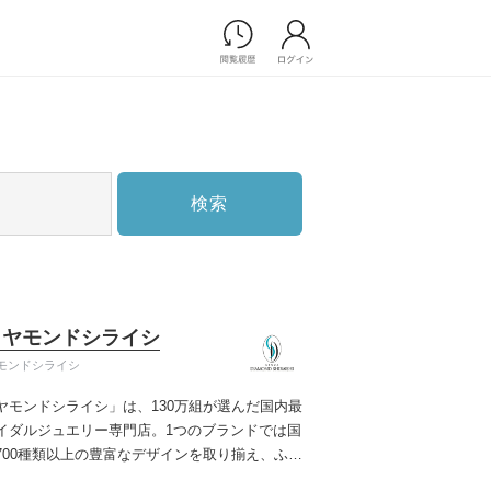
Photograph
フォトウエディング
前撮り/後撮り
家族フォト/ペット撮影
検索
スナップ写真
フォトウエディング/前撮りショ
ップ一覧
スナップ写真ショップ一覧
プ一覧
イヤモンドシライシ
ョップ一覧
モンドシライシ
Movie
ヤモンドシライシ」は、130万組が選んだ国内最
演出映像
イダルジュエリー専門店。1つのブランドでは国
記録映像
700種類以上の豊富なデザインを取り揃え、ふた
すべてのアイテム
う」と「好き」を同時に叶えた満足の選択がで