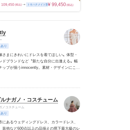
¥ 99,450
¥ 109,450
トキハナメイト割
(税込)
(税込)
tly
ー
典あり
嫁さまにきれいにドレスを着てほしい〟
体型・
ンドブランドなど〝新たな自分に出逢える〟幅
プが揃うinnocently。
素材・デザインにこだ
ジナルドレスは3～23号まで展開。
国内外の有名
ズドレスも多数取扱っており、NYやミラノ・バ
らセレクトされたインポートドレスは全て日本
にサイズ調整。
さらに和装は1903年創業からの
ダルナガノ・コスチューム
継がれている厳選されたお着物や現代の薫りを
艶やかなコレクション。
すべての花嫁さまへ後
ガノコスチューム
衣裳選びをお手伝いさせて頂きます。
典あり
市にあるウェディングドレス、カラードレス、
、装他など600点以上の品揃えの県下最大級のレ