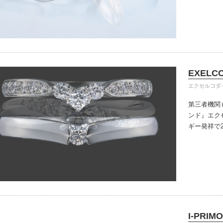
きる指輪を
だけている
イテム
入後のアフ
ップ一覧
い。
EXELC
エクセルコダ
第三者機関
ンド』
エク
ギー発祥で
で、約70
ングのデザ
本物の輝き
ジン・ダイ
こだわって
I-PRIMO