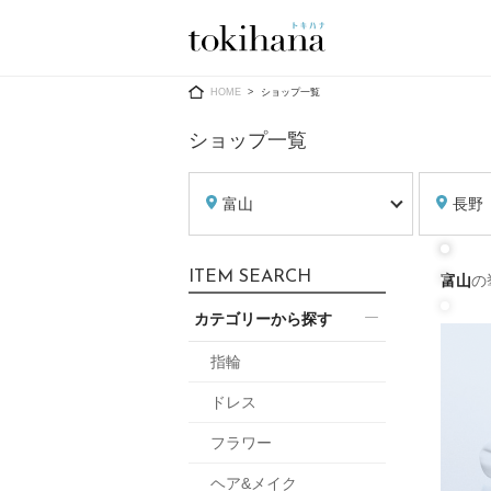
Ring
Dress
HOME
ショップ一覧
ショップ一覧
富山
長野
婚約指輪
ウエディン
ITEM SEARCH
富山
の
ウエディン
結婚指輪
送）
カテゴリーから探す
すべてのアイテム
カラードレ
指輪ショップ一覧
指輪
カラードレ
ドレス
和装
メンズ
フラワー
メンズ
（メー
ヘア&メイク