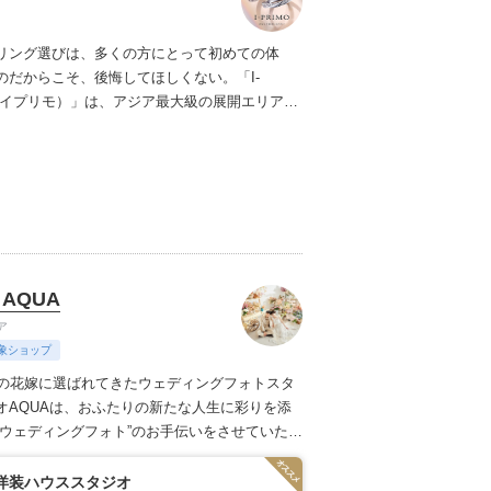
リング選びは、多くの方にとって初めての体
のだからこそ、後悔してほしくない。「I-
（アイプリモ）」は、アジア最大級の展開エリアを
ダルリング専門店。「最初に訪れてよかった」
ただける最高のサービスと豊富な品揃えでお待
ます。リング選びの最初の一歩をご一緒に。ま
プリモへ。
 AQUA
ア
象ショップ
上の花嫁に選ばれてきたウェディングフォトスタ
オAQUAは、おふたりの新たな人生に彩りを添
のウェディングフォト”のお手伝いをさせていただ
枚の写真のチカラを信じて
洋装ハウススタジオ