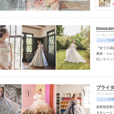
innocen
イノセントリ
ショップ特
〝全ての花
素材・トレ
広いラインナッ
わったオリ
デザイナー
ルセロナか
人花嫁向け
ブライ
伝統を受け
ちりばめた
ブライダルナ
悔しないお
ショップ特
長野県長野
タキシード