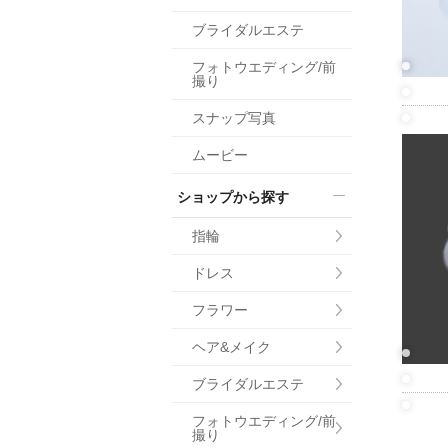
小物
ブライダルエステ
すべてのア
フォトウエディング/前
ドレスショ
撮り
スナップ写真
ムービー
ショップから探す
指輪
ドレス
フラワー
ヘア&メイク
ブライダルエステ
フォトウエディング/前
撮り