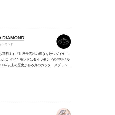
ご提案しています。多くのお客様にご満足いた
ムービーショップ一覧
、一生身に着けるための指輪のクオリティや購
ターサービスをぜひ一度店頭でお確かめくださ
O DIAMOND
イヤモンド
も証明する『世界最高峰の輝きを放つダイヤモ
セルコ ダイヤモンドはダイヤモンドの聖地ベル
200年以上の歴史がある真のカッターズブランド
0種類の豊富な品揃えでブライダル専門店としてリ
インや品質にもこだわっています。おふたりに
を一生身に着けていただきたい想いで「ヴァー
ヤモンド」「ハードプラチナ」「保証内容」に
います。