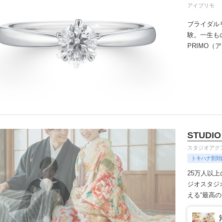
アイプリモ
ブライダル
験。一生も
PRIMO
誇るブライ
と思ってい
ちしており
ずは、アイ
STUDIO
スタジオアク
トキハナ割対
25万人以
ジオ
スタジ
える“最高
きます。
1