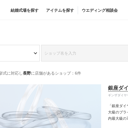
結婚式場を探す
アイテムを探す
ウエディング相談会
Flower
Beauty
グドレス
ブーケ
ヘア&メイク
挙式に対応し
長野
に店舗があるショップ：6件
グドレス
（メーカー直
会場装花
ブライダルエステ
すべてのアイテム
ヘア&メイクショッ
銀座ダ
ス
フラワーショップ一覧
ブライダルエステシ
ギンザダイヤ
ス
（メーカー直送）
「銀座ダイ
大級のブラ
内最大級の
カー直送）
りの「似合