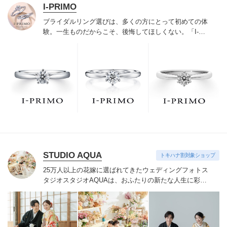
I-PRIMO
ブライダルリング選びは、多くの方にとって初めての体
験。一生ものだからこそ、後悔してほしくない。「I-
PRIMO（アイプリモ）」は、アジア最大級の展開エリア
を誇るブライダルリング専門店。「最初に訪れてよかっ
た」と思っていただける最高のサービスと豊富な品揃え
でお待ちしております。リング選びの最初の一歩をご一
緒に。まずは、アイプリモへ。
STUDIO AQUA
トキハナ割対象ショップ
25万人以上の花嫁に選ばれてきたウェディングフォトス
タジオ
スタジオAQUAは、おふたりの新たな人生に彩り
を添える“最高のウェディングフォト”のお手伝いをさせ
ていただきます。
1枚の写真のチカラを信じて