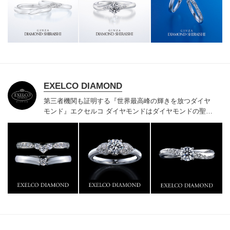
様にご満足いただけている、一生身に着けるための指輪
のクオリティや購入後のアフターサービスをぜひ一度店
頭でお確かめください。
EXELCO DIAMOND
第三者機関も証明する『世界最高峰の輝きを放つダイヤ
モンド』
エクセルコ ダイヤモンドはダイヤモンドの聖地
ベルギー発祥で200年以上の歴史がある真のカッターズ
ブランドで、約700種類の豊富な品揃えでブライダル専
門店としてリングのデザインや品質にもこだわっていま
す。おふたりに本物の輝きを一生身に着けていただきた
い想いで「ヴァージン・ダイヤモンド」「ハードプラチ
ナ」「保証内容」にこだわっています。