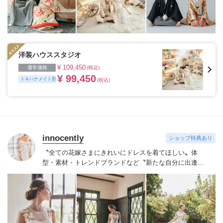
洋装ハウススタジオ
¥ 109,450
通常価格
(税込)
¥ 99,450
トキハナメイト割
(税込)
innocently
ショップ特典あり
〝全ての花嫁さまにきれいにドレスを着てほしい〟
体
型・素材・トレンドブランドなど〝新たな自分に出逢え
る〟幅広いラインナップが揃うinnocently。
素材・デザイ
ンにこだわったオリジナルドレスは3～23号まで展開。
国内外の有名デザイナーズドレスも多数取扱っており、
NYやミラノ・バルセロナからセレクトされたインポート
ドレスは全て日本人花嫁向けにサイズ調整。
さらに和装
は1903年創業からの伝統を受け継がれている厳選された