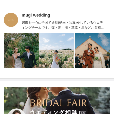
mugi wedding
関東を中心に全国で撮影(動画・写真)をしているウェデ
ィングチームです。
森・湖・海・草原・崖などお客様が
撮影したい
ロケーションにて私たちが出張撮影をいたし
ます。
お2人だけのコンセプトを余すことなく動画・写真
で表現し、オーダーメイドの作品をお届けいたします。
「色褪せない想い出を」をご一緒に創り上げていきませ
んか。
【キャンセル規定】
ご契約日から撮影日の31日前
まで→キャンセル料は発生しません。
撮影日の30日前か
ら８日前まで→お見積額の50％
撮影日の７日前から前日
まで→お見積額の75％
撮影日当日→お見積額の100％