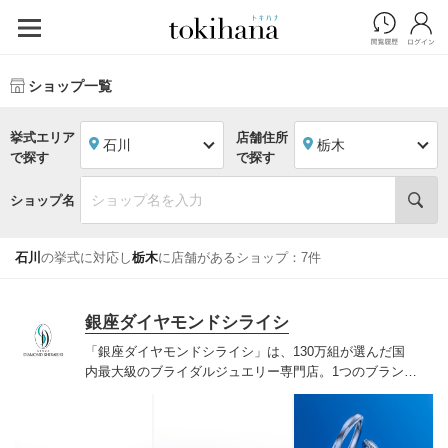
ショップ一覧
挙式エリア
店舗住所
石川
栃木
で探す
で探す
ショップ名
石川
の挙式に対応し
栃木
に店舗があるショップ：7件
銀座ダイヤモンドシライシ
「銀座ダイヤモンドシライシ」は、130万組が選んだ国
内最大級のブライダルジュエリー専門店。1つのブランド
では国内最大級の700種類以上の豊富なデザインを取り
揃え、ふたりの「似合う」と「好き」を同時に叶えた満
足の選択ができる指輪をご提案しています。多くのお客