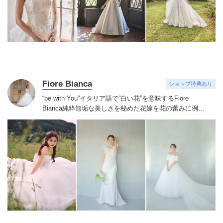
お着物や現代の薫りをちりばめた艶やかなコレクショ
ン。
すべての花嫁さまへ後悔しないお衣裳選びをお手伝
いさせて頂きます。
Fiore Bianca
ショップ特典あり
“be with You”イタリア語で”白い花”を意味するFiore
Bianca
純粋無垢な美しさを秘めた花嫁を花の蕾みに例え
白い花が咲くまでのストーリーをあなたと共に紡いでい
きます
世界を巡り出会ったデザイナーズブランドや、オ
リジナルドレスはまだ見ぬ新しい自分の姿へと出会わせ
てくれます。
誰かの真似ではなくあなただからできるス
タイルへあなたにしかできないブライズスタイルへ導き
ます。
美しい白い花を咲かせ今よりずっと好きな自分
へ。