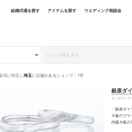
結婚式場を探す
アイテムを探す
ウエディング相談会
Flower
Beauty
グドレス
ブーケ
ヘア&メイク
挙式に対応し
埼玉
に店舗があるショップ：7件
グドレス
（メーカー直
会場装花
ブライダルエステ
すべてのアイテム
ヘア&メイクショッ
銀座ダ
ス
フラワーショップ一覧
ブライダルエステシ
ギンザダイヤ
ス
（メーカー直送）
「銀座ダイ
大級のブラ
内最大級の
カー直送）
りの「似合