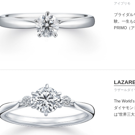
アイプリモ
ブライダル
験。一生も
PRIMO
誇るブライ
と思ってい
ちしており
ずは、アイ
LAZARE
ラザールダイ
The World’
ダイヤモン
は“世界三
を超えた今
けています
オンリーの