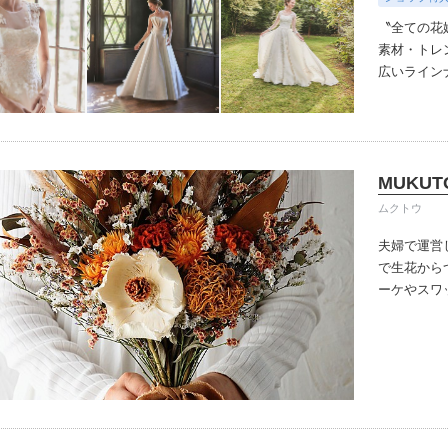
〝全ての花
素材・トレ
広いラインナッ
わったオリ
デザイナー
ルセロナか
人花嫁向け
MUKUT
伝統を受け
ちりばめた
ムクトウ
悔しないお
夫婦で運営
で生花から
ーケやスワ
ます。
ドラ
にも長く飾
っていただ
よりもお得