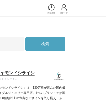
Photograph
フォトウエディング
前撮り/後撮り
家族フォト/ペット撮影
検索
スナップ写真
フォトウエディング/前撮りショ
ップ一覧
スナップ写真ショップ一覧
プ一覧
イヤモンドシライシ
ョップ一覧
モンドシライシ
Movie
ヤモンドシライシ」は、130万組が選んだ国内最
演出映像
イダルジュエリー専門店。1つのブランドでは国
記録映像
700種類以上の豊富なデザインを取り揃え、ふた
すべてのアイテム
う」と「好き」を同時に叶えた満足の選択がで