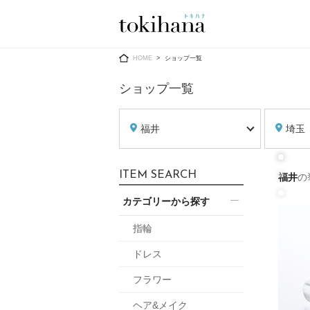
Ring
Dress
HOME
ショップ一覧
ショップ一覧
福井
埼玉
婚約指輪
ウエディン
ITEM SEARCH
福井
の
ウエディン
結婚指輪
送）
カテゴリーから探す
すべてのアイテム
カラードレ
指輪ショップ一覧
指輪
カラードレ
ドレス
和装
メンズ
フラワー
メンズ
（メー
ヘア&メイク