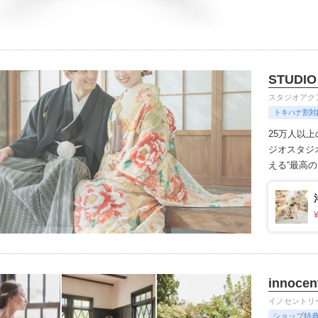
に着けてい
STUDIO
スタジオアク
トキハナ割対
25万人以
ジオ
スタジ
える“最高
きます。
1
innocen
イノセントリ
ショップ特