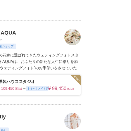
ただくことです。
 AQUA
ア
象ショップ
上の花嫁に選ばれてきたウェディングフォトスタ
オAQUAは、おふたりの新たな人生に彩りを添
のウェディングフォト”のお手伝いをさせていただ
枚の写真のチカラを信じて
洋装ハウススタジオ
¥ 99,450
¥ 109,450
トキハナメイト割
(税込)
(税込)
tly
ー
典あり