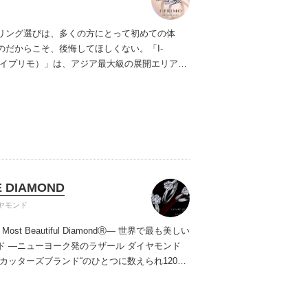
リング選びは、多くの方にとって初めての体
のだからこそ、後悔してほしくない。「I-
（アイプリモ）」は、アジア最大級の展開エリアを
ダルリング専門店。「最初に訪れてよかった」
ただける最高のサービスと豊富な品揃えでお待
ます。リング選びの最初の一歩をご一緒に。ま
プリモへ。
 DIAMOND
ヤモンド
s Most Beautiful DiamondⓇ
― 世界で最も美しい
ド ―
ニューヨーク発のラザール ダイヤモンド
大カッターズブランド“のひとつに数えられ120年
もなおダイヤモンドの美しい輝きにこだわり続
。私たちの願いは、この生涯変わらないワン＆
輝きを幸せの象徴として、いつも、ずっと、身