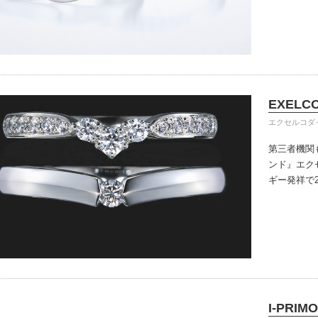
きる指輪を
だけている
イテム
入後のアフ
ップ一覧
い。
EXELC
エクセルコダ
第三者機関
ンド』
エク
ギー発祥で
で、約70
ングのデザ
本物の輝き
ジン・ダイ
こだわって
I-PRIMO