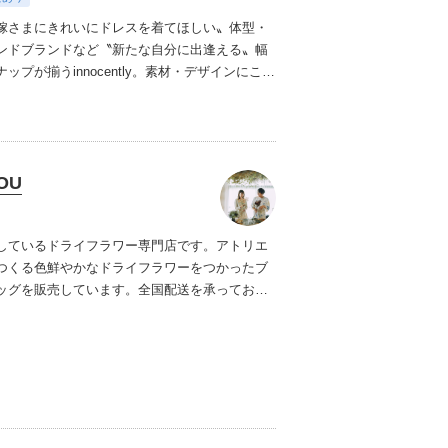
嫁さまにきれいにドレスを着てほしい〟
体型・
ンドブランドなど〝新たな自分に出逢える〟幅
プが揃うinnocently。
素材・デザインにこだ
ジナルドレスは3～23号まで展開。
国内外の有名
ズドレスも多数取扱っており、NYやミラノ・バ
らセレクトされたインポートドレスは全て日本
にサイズ調整。
さらに和装は1903年創業からの
OU
継がれている厳選されたお着物や現代の薫りを
艶やかなコレクション。
すべての花嫁さまへ後
衣裳選びをお手伝いさせて頂きます。
しているドライフラワー専門店です。
アトリエ
つくる色鮮やかなドライフラワーをつかったブ
ッグを販売しています。
全国配送を承っており
イフラワーブーケはウェディングが終わった後
っていただけます。
前撮りと挙式どちらにも使
くこともあるので、それぞれブーケを用意する
にできます。