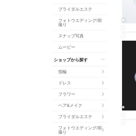
小物
ブライダルエステ
すべてのア
フォトウエディング/前
ドレスショ
撮り
スナップ写真
ムービー
ショップから探す
指輪
ドレス
フラワー
ヘア&メイク
ブライダルエステ
フォトウエディング/前
撮り