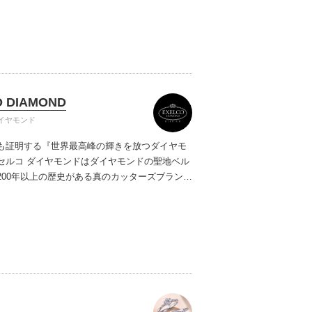
ご提案しています。多くのお客様にご満足いた
ムービーショップ一覧
、一生身に着けるための指輪のクオリティや購
ターサービスをぜひ一度店頭でお確かめくださ
O DIAMOND
イヤモンド
も証明する『世界最高峰の輝きを放つダイヤモ
セルコ ダイヤモンドはダイヤモンドの聖地ベル
200年以上の歴史がある真のカッターズブランド
0種類の豊富な品揃えでブライダル専門店としてリ
インや品質にもこだわっています。おふたりに
を一生身に着けていただきたい想いで「ヴァー
ヤモンド」「ハードプラチナ」「保証内容」に
います。