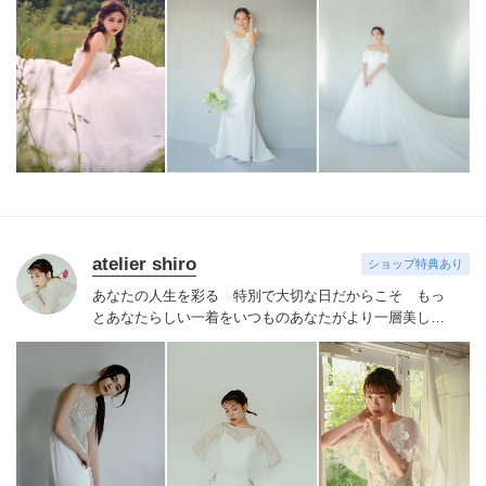
リジナルドレスはまだ見ぬ新しい自分の姿へと出会わせ
てくれます。
誰かの真似ではなくあなただからできるス
タイルへあなたにしかできないブライズスタイルへ導き
ます。
美しい白い花を咲かせ今よりずっと好きな自分
へ。
atelier shiro
ショップ特典あり
あなたの人生を彩る 特別で大切な日だからこそ もっ
とあなたらしい一着を
いつものあなたがより一層美しく
て可愛くて素敵に輝く
そんな 「運命のドレス」 に出
会えるよう
あなたらしさにとことん寄り添います
「
shiro （シロ）」色が花嫁様だけの特別な色であるよう
に
atelier shiro の一着が
あなたの人生を彩る特別な一着と
なりますように