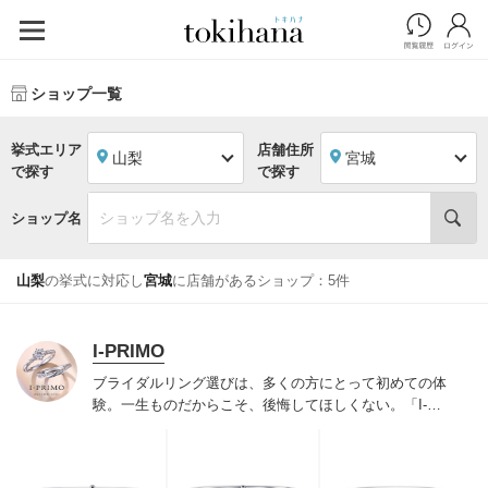
ショップ一覧
挙式エリア
店舗住所
山梨
宮城
で探す
で探す
ショップ名
山梨
の挙式に対応し
宮城
に店舗があるショップ：5件
I-PRIMO
ブライダルリング選びは、多くの方にとって初めての体
験。一生ものだからこそ、後悔してほしくない。「I-
PRIMO（アイプリモ）」は、アジア最大級の展開エリア
を誇るブライダルリング専門店。「最初に訪れてよかっ
た」と思っていただける最高のサービスと豊富な品揃え