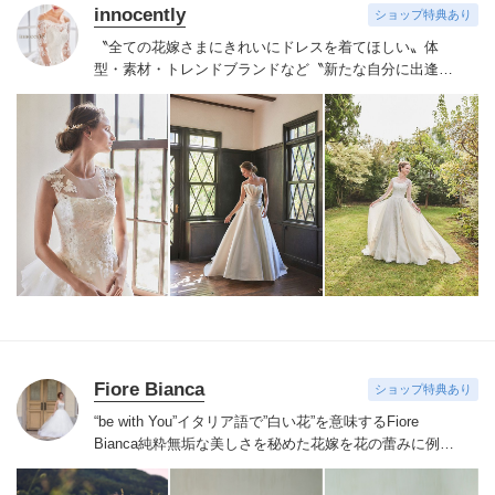
innocently
ショップ特典あり
〝全ての花嫁さまにきれいにドレスを着てほしい〟
体
型・素材・トレンドブランドなど〝新たな自分に出逢え
る〟幅広いラインナップが揃うinnocently。
素材・デザイ
ンにこだわったオリジナルドレスは3～23号まで展開。
国内外の有名デザイナーズドレスも多数取扱っており、
NYやミラノ・バルセロナからセレクトされたインポート
ドレスは全て日本人花嫁向けにサイズ調整。
さらに和装
は1903年創業からの伝統を受け継がれている厳選された
お着物や現代の薫りをちりばめた艶やかなコレクショ
ン。
すべての花嫁さまへ後悔しないお衣裳選びをお手伝
いさせて頂きます。
Fiore Bianca
ショップ特典あり
“be with You”イタリア語で”白い花”を意味するFiore
Bianca
純粋無垢な美しさを秘めた花嫁を花の蕾みに例え
白い花が咲くまでのストーリーをあなたと共に紡いでい
きます
世界を巡り出会ったデザイナーズブランドや、オ