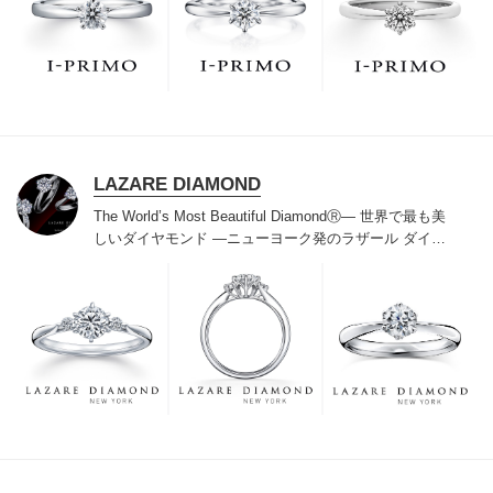
でお待ちしております。リング選びの最初の一歩をご一
緒に。まずは、アイプリモへ。
LAZARE DIAMOND
The World’s Most Beautiful DiamondⓇ
― 世界で最も美
しいダイヤモンド ―
ニューヨーク発のラザール ダイヤ
モンドは“世界三大カッターズブランド“のひとつに数え
られ120年を超えた今もなおダイヤモンドの美しい輝き
にこだわり続けています。私たちの願いは、この生涯変
わらないワン＆オンリーの輝きを幸せの象徴として、い
つも、ずっと、身に着けていただくことです。