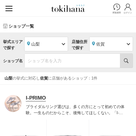
ショップ一覧
挙式エリア
店舗住所
山梨
佐賀
で探す
で探す
ショップ名
山梨
の挙式に対応し
佐賀
に店舗があるショップ：1件
I-PRIMO
ブライダルリング選びは、多くの方にとって初めての体
験。一生ものだからこそ、後悔してほしくない。「I-
PRIMO（アイプリモ）」は、アジア最大級の展開エリア
を誇るブライダルリング専門店。「最初に訪れてよかっ
た」と思っていただける最高のサービスと豊富な品揃え