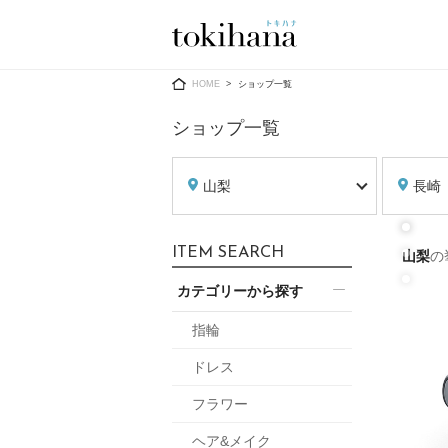
Ring
Dress
HOME
ショップ一覧
ショップ一覧
山梨
長崎
婚約指輪
ウエディン
ITEM SEARCH
山梨
の
ウエディン
結婚指輪
送）
カテゴリーから探す
すべてのアイテム
カラードレ
指輪ショップ一覧
指輪
カラードレ
ドレス
和装
メンズ
フラワー
メンズ
（メー
ヘア&メイク