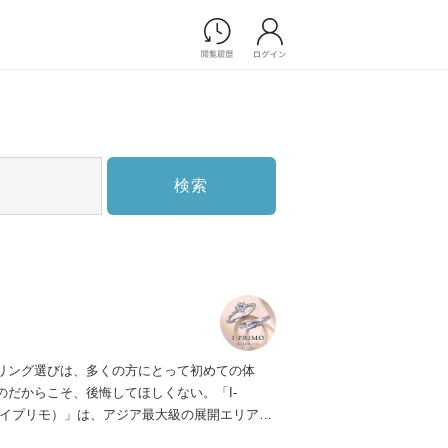
Photograph
フォトウエディング
前撮り/後撮り
家族フォト/ペット撮影
検索
スナップ写真
フォトウエディング/前撮りショ
ップ一覧
スナップ写真ショップ一覧
プ一覧
ョップ一覧
Movie
リング選びは、多くの方にとって初めての体
演出映像
のだからこそ、後悔してほしくない。「I-
記録映像
（アイプリモ）」は、アジア最大級の展開エリアを
すべてのアイテム
ダルリング専門店。「最初に訪れてよかった」