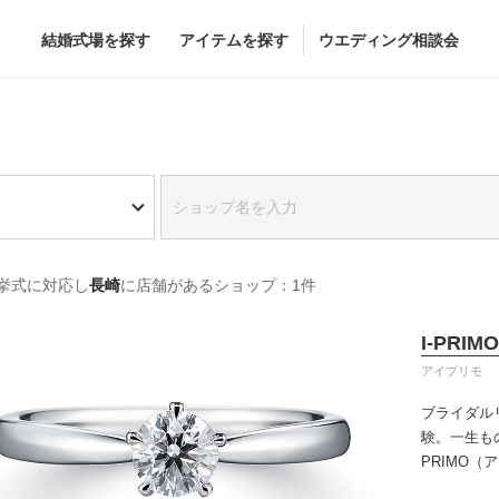
結婚式場を探す
アイテムを探す
ウエディング相談会
Flower
Beauty
グドレス
ブーケ
ヘア&メイク
挙式に対応し
長崎
に店舗があるショップ：1件
グドレス
（メーカー直
会場装花
ブライダルエステ
すべてのアイテム
ヘア&メイクショッ
I-PRIMO
ス
フラワーショップ一覧
ブライダルエステシ
アイプリモ
ス
（メーカー直送）
ブライダル
験。一生も
PRIMO
カー直送）
誇るブライ