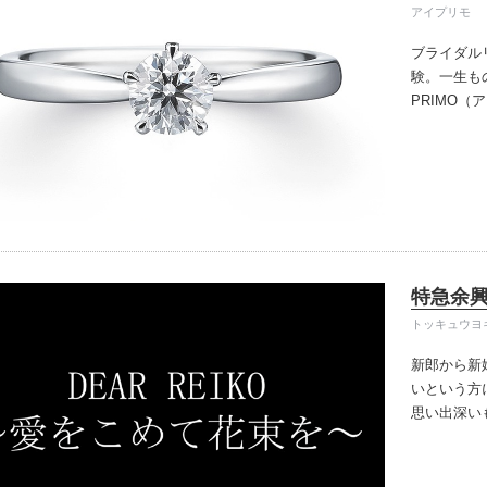
アイプリモ
ブライダル
験。一生も
PRIMO
誇るブライ
と思ってい
ちしており
ずは、アイ
特急余
トッキュウヨ
新郎から新
いという方
思い出深い