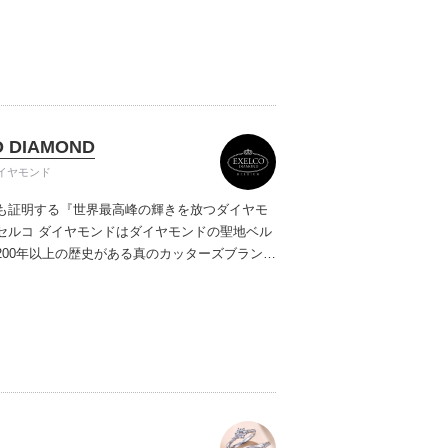
ご提案しています。多くのお客様にご満足いた
ムービーショップ一覧
、一生身に着けるための指輪のクオリティや購
ターサービスをぜひ一度店頭でお確かめくださ
O DIAMOND
イヤモンド
も証明する『世界最高峰の輝きを放つダイヤモ
セルコ ダイヤモンドはダイヤモンドの聖地ベル
200年以上の歴史がある真のカッターズブランド
0種類の豊富な品揃えでブライダル専門店としてリ
インや品質にもこだわっています。おふたりに
を一生身に着けていただきたい想いで「ヴァー
ヤモンド」「ハードプラチナ」「保証内容」に
います。