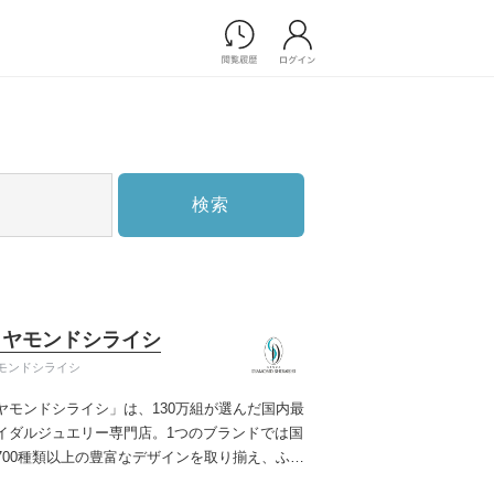
Photograph
フォトウエディング
前撮り/後撮り
家族フォト/ペット撮影
検索
スナップ写真
フォトウエディング/前撮りショ
ップ一覧
スナップ写真ショップ一覧
プ一覧
イヤモンドシライシ
ョップ一覧
モンドシライシ
Movie
ヤモンドシライシ」は、130万組が選んだ国内最
演出映像
イダルジュエリー専門店。1つのブランドでは国
記録映像
700種類以上の豊富なデザインを取り揃え、ふた
すべてのアイテム
う」と「好き」を同時に叶えた満足の選択がで