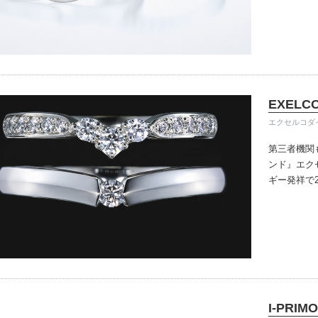
きる指輪を
だけている
イテム
入後のアフ
ップ一覧
い。
EXELC
エクセルコダ
第三者機関
ンド』
エク
ギー発祥で
で、約70
ングのデザ
本物の輝き
ジン・ダイ
こだわって
I-PRIMO