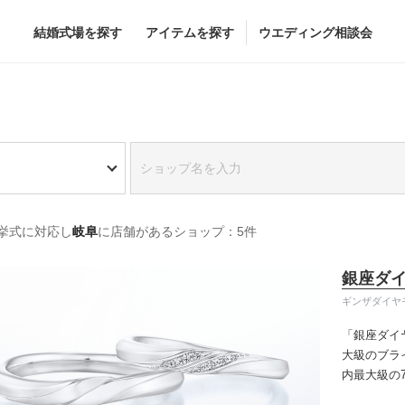
結婚式場を探す
アイテムを探す
ウエディング相談会
Flower
Beauty
グドレス
ブーケ
ヘア&メイク
挙式に対応し
岐阜
に店舗があるショップ：5件
グドレス
（メーカー直
会場装花
ブライダルエステ
すべてのアイテム
ヘア&メイクショッ
銀座ダ
ス
フラワーショップ一覧
ブライダルエステシ
ギンザダイヤ
ス
（メーカー直送）
「銀座ダイ
大級のブラ
内最大級の
カー直送）
りの「似合