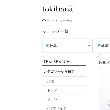
Ring
Dress
HOME
ショップ一覧
ショップ一覧
岐阜
岐阜
婚約指輪
ウエディン
ITEM SEARCH
岐阜
の
ウエディン
結婚指輪
送）
カテゴリーから探す
すべてのアイテム
カラードレ
指輪ショップ一覧
指輪
カラードレ
ドレス
和装
メンズ
フラワー
メンズ
（メー
ヘア&メイク