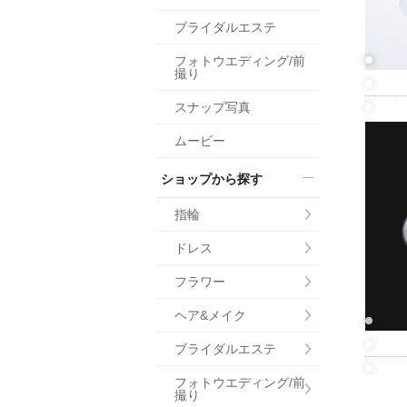
小物
ブライダルエステ
すべてのア
フォトウエディング/前
ドレスショ
撮り
スナップ写真
ムービー
ショップから探す
指輪
ドレス
フラワー
ヘア&メイク
ブライダルエステ
フォトウエディング/前
撮り