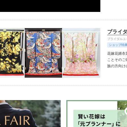
ブライ
ブライダルユ
ショップ特
花嫁花婿衣
ことそのご
族の方向け
着も多数取
お客様に合
客様とご一
られます。
承っており
付け技能士
す。