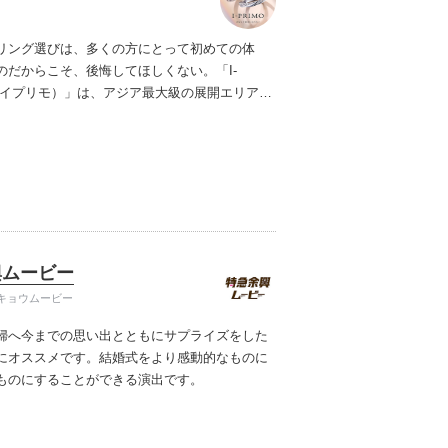
リング選びは、多くの方にとって初めての体
のだからこそ、後悔してほしくない。「I-
（アイプリモ）」は、アジア最大級の展開エリアを
ダルリング専門店。「最初に訪れてよかった」
ただける最高のサービスと豊富な品揃えでお待
ます。リング選びの最初の一歩をご一緒に。ま
プリモへ。
興ムービー
キョウムービー
婦へ今までの思い出とともにサプライズをした
にオススメです。
結婚式をより感動的なものに
ものにすることができる演出です。