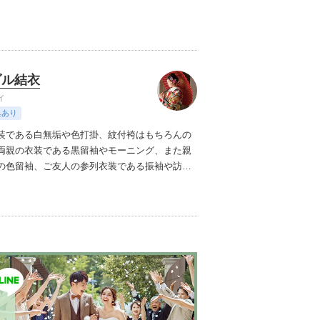
ダル結衣
イ
典あり
装である白無垢や色打掛、紋付袴はもちろんの
両親の衣装である黒留袖やモーニング、また親
の色留袖、ご友人の参列衣装である振袖や訪問
り揃えております。プロのコーディネーターが
った着物や帯、小物をご提案しつつ細部までお
緒に決めて参りますので、安心して当日を迎え
また当日のヘアセットや着付けなどのお支度も
ます。経験豊富な美容師と国家資格である1級着
の資格を持つ着付け師がお支度をさせて頂きま