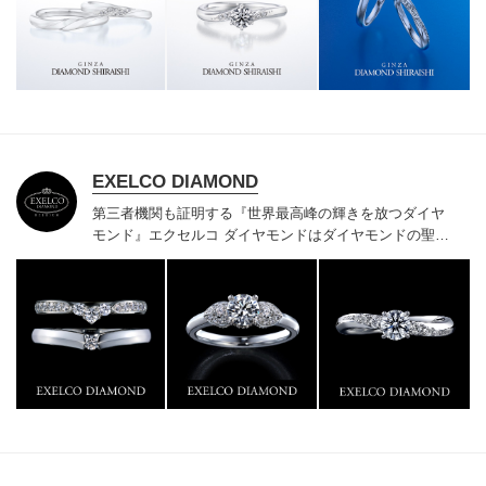
様にご満足いただけている、一生身に着けるための指輪
のクオリティや購入後のアフターサービスをぜひ一度店
頭でお確かめください。
EXELCO DIAMOND
第三者機関も証明する『世界最高峰の輝きを放つダイヤ
モンド』
エクセルコ ダイヤモンドはダイヤモンドの聖地
ベルギー発祥で200年以上の歴史がある真のカッターズ
ブランドで、約700種類の豊富な品揃えでブライダル専
門店としてリングのデザインや品質にもこだわっていま
す。おふたりに本物の輝きを一生身に着けていただきた
い想いで「ヴァージン・ダイヤモンド」「ハードプラチ
ナ」「保証内容」にこだわっています。