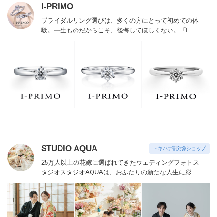
I-PRIMO
ブライダルリング選びは、多くの方にとって初めての体
験。一生ものだからこそ、後悔してほしくない。「I-
PRIMO（アイプリモ）」は、アジア最大級の展開エリア
を誇るブライダルリング専門店。「最初に訪れてよかっ
た」と思っていただける最高のサービスと豊富な品揃え
でお待ちしております。リング選びの最初の一歩をご一
緒に。まずは、アイプリモへ。
STUDIO AQUA
トキハナ割対象ショップ
25万人以上の花嫁に選ばれてきたウェディングフォトス
タジオ
スタジオAQUAは、おふたりの新たな人生に彩り
を添える“最高のウェディングフォト”のお手伝いをさせ
ていただきます。
1枚の写真のチカラを信じて