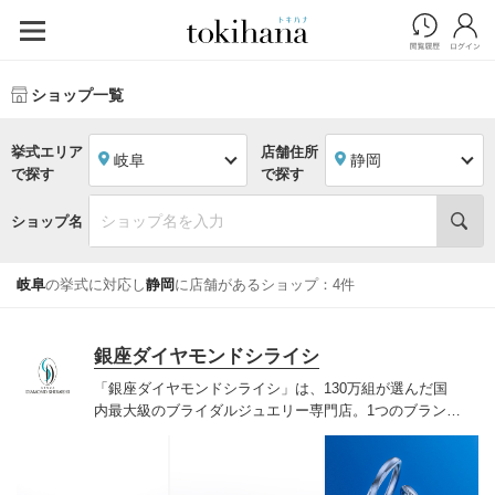
ショップ一覧
挙式エリア
店舗住所
岐阜
静岡
で探す
で探す
ショップ名
岐阜
の挙式に対応し
静岡
に店舗があるショップ：4件
銀座ダイヤモンドシライシ
「銀座ダイヤモンドシライシ」は、130万組が選んだ国
内最大級のブライダルジュエリー専門店。1つのブランド
では国内最大級の700種類以上の豊富なデザインを取り
揃え、ふたりの「似合う」と「好き」を同時に叶えた満
足の選択ができる指輪をご提案しています。多くのお客