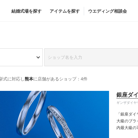
結婚式場を探す
アイテムを探す
ウエディング相談会
Flower
Beauty
グドレス
ブーケ
ヘア&メイク
挙式に対応し
熊本
に店舗があるショップ：4件
グドレス
（メーカー直
会場装花
ブライダルエステ
すべてのアイテム
ヘア&メイクショッ
銀座ダ
ス
フラワーショップ一覧
ブライダルエステシ
ギンザダイヤ
ス
（メーカー直送）
「銀座ダイ
大級のブラ
内最大級の
カー直送）
りの「似合