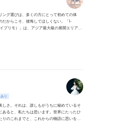
リング選びは、多くの方にとって初めての体
のだからこそ、後悔してほしくない。「I-
（アイプリモ）」は、アジア最大級の展開エリアを
ダルリング専門店。「最初に訪れてよかった」
ただける最高のサービスと豊富な品揃えでお待
ます。リング選びの最初の一歩をご一緒に。ま
プリモへ。
典あり
美しさ。それは、誰しもがうちに秘めているそ
にあると、私たちは思います。
世界にたったひ
たりのこれまでと、これからの物語に思いを馳
おふたりの内面から輝き出すエレガンス、こと
い想いさえも織り込みながら。衣裳をあわせる