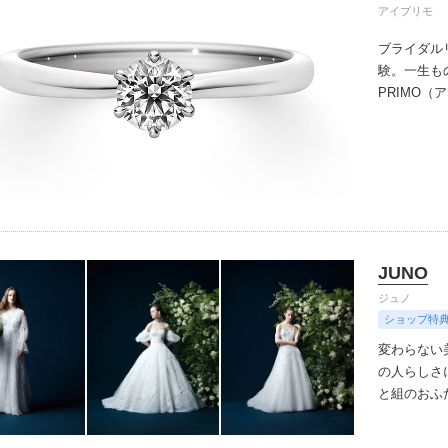
アイプリモ
ブライダル
験。一生も
PRIMO
誇るブライ
と思ってい
ちしており
ずは、アイ
JUNO
ジュノ
ショップ特
変わらない
の人らしさ
と組のおふ
せながら。
ばにならな