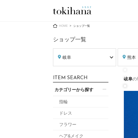
Ring
Dress
HOME
ショップ一覧
ショップ一覧
岐阜
熊本
婚約指輪
ウエディン
ITEM SEARCH
岐阜
の
ウエディン
結婚指輪
送）
カテゴリーから探す
すべてのアイテム
カラードレ
指輪ショップ一覧
指輪
カラードレ
ドレス
和装
メンズ
フラワー
メンズ
（メー
ヘア&メイク