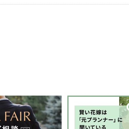
時間は、結
ふたりの人
満ちたすべ
う、変わら