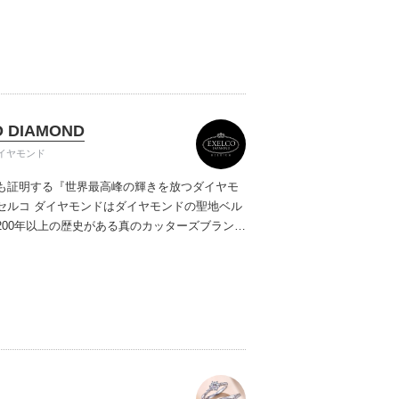
ご提案しています。多くのお客様にご満足いた
ムービーショップ一覧
、一生身に着けるための指輪のクオリティや購
ターサービスをぜひ一度店頭でお確かめくださ
O DIAMOND
イヤモンド
も証明する『世界最高峰の輝きを放つダイヤモ
セルコ ダイヤモンドはダイヤモンドの聖地ベル
200年以上の歴史がある真のカッターズブランド
0種類の豊富な品揃えでブライダル専門店としてリ
インや品質にもこだわっています。おふたりに
を一生身に着けていただきたい想いで「ヴァー
ヤモンド」「ハードプラチナ」「保証内容」に
います。