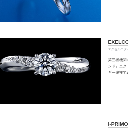
きる指輪を
だけている
イテム
入後のアフ
ップ一覧
い。
EXELC
エクセルコダ
第三者機関
ンド』
エク
ギー発祥で
で、約70
ングのデザ
本物の輝き
ジン・ダイ
こだわって
I-PRIMO