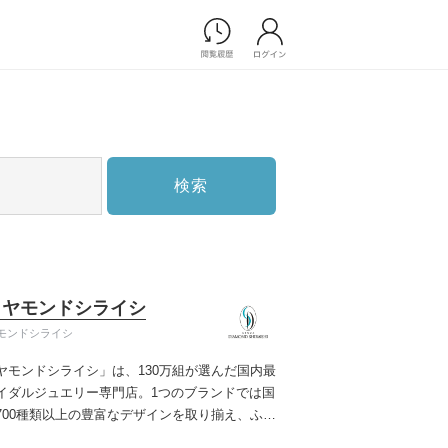
Photograph
フォトウエディング
前撮り/後撮り
家族フォト/ペット撮影
検索
スナップ写真
フォトウエディング/前撮りショ
ップ一覧
スナップ写真ショップ一覧
プ一覧
イヤモンドシライシ
ョップ一覧
モンドシライシ
Movie
ヤモンドシライシ」は、130万組が選んだ国内最
演出映像
イダルジュエリー専門店。1つのブランドでは国
記録映像
700種類以上の豊富なデザインを取り揃え、ふた
すべてのアイテム
う」と「好き」を同時に叶えた満足の選択がで