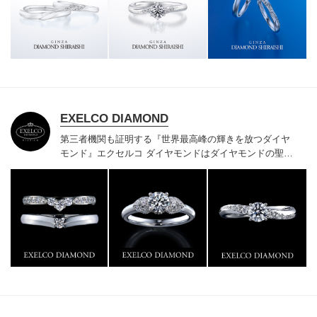
様にご満足いただけている、一生身に着けるための指輪
のクオリティや購入後のアフターサービスをぜひ一度店
頭でお確かめください。
EXELCO DIAMOND
第三者機関も証明する『世界最高峰の輝きを放つダイヤ
モンド』
エクセルコ ダイヤモンドはダイヤモンドの聖地
ベルギー発祥で200年以上の歴史がある真のカッターズ
ブランドで、約700種類の豊富な品揃えでブライダル専
門店としてリングのデザインや品質にもこだわっていま
す。おふたりに本物の輝きを一生身に着けていただきた
い想いで「ヴァージン・ダイヤモンド」「ハードプラチ
ナ」「保証内容」にこだわっています。