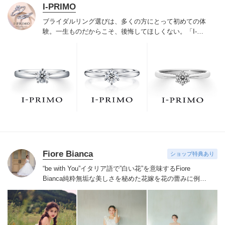
I-PRIMO
ブライダルリング選びは、多くの方にとって初めての体
験。一生ものだからこそ、後悔してほしくない。「I-
PRIMO（アイプリモ）」は、アジア最大級の展開エリア
を誇るブライダルリング専門店。「最初に訪れてよかっ
た」と思っていただける最高のサービスと豊富な品揃え
でお待ちしております。リング選びの最初の一歩をご一
緒に。まずは、アイプリモへ。
Fiore Bianca
ショップ特典あり
“be with You”イタリア語で”白い花”を意味するFiore
Bianca
純粋無垢な美しさを秘めた花嫁を花の蕾みに例え
白い花が咲くまでのストーリーをあなたと共に紡いでい
きます
世界を巡り出会ったデザイナーズブランドや、オ
リジナルドレスはまだ見ぬ新しい自分の姿へと出会わせ
てくれます。
誰かの真似ではなくあなただからできるス