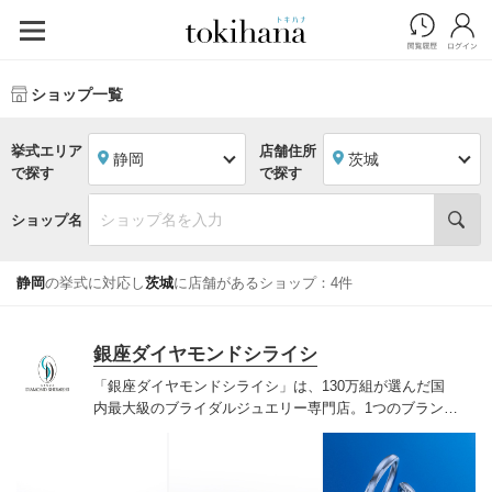
ショップ一覧
挙式エリア
店舗住所
静岡
茨城
で探す
で探す
ショップ名
静岡
の挙式に対応し
茨城
に店舗があるショップ：4件
銀座ダイヤモンドシライシ
「銀座ダイヤモンドシライシ」は、130万組が選んだ国
内最大級のブライダルジュエリー専門店。1つのブランド
では国内最大級の700種類以上の豊富なデザインを取り
揃え、ふたりの「似合う」と「好き」を同時に叶えた満
足の選択ができる指輪をご提案しています。多くのお客