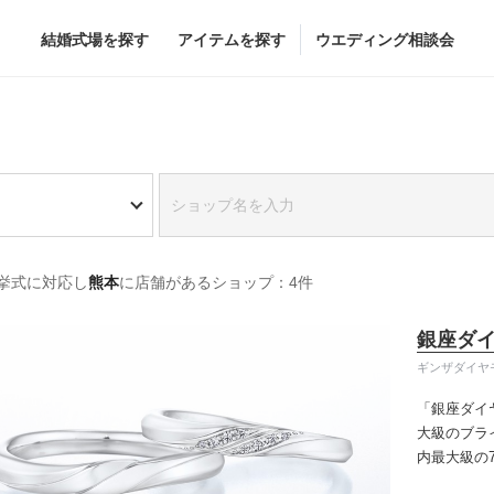
結婚式場を探す
アイテムを探す
ウエディング相談会
Flower
Beauty
グドレス
ブーケ
ヘア&メイク
挙式に対応し
熊本
に店舗があるショップ：4件
グドレス
（メーカー直
会場装花
ブライダルエステ
すべてのアイテム
ヘア&メイクショッ
銀座ダ
ス
フラワーショップ一覧
ブライダルエステシ
ギンザダイヤ
ス
（メーカー直送）
「銀座ダイ
大級のブラ
内最大級の
カー直送）
りの「似合