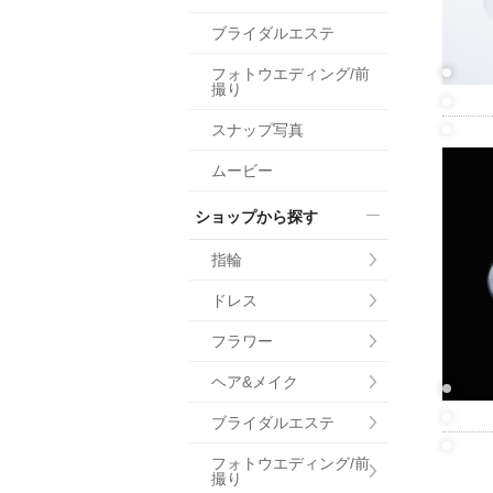
小物
ブライダルエステ
すべてのア
フォトウエディング/前
ドレスショ
撮り
スナップ写真
ムービー
ショップから探す
指輪
ドレス
フラワー
ヘア&メイク
ブライダルエステ
フォトウエディング/前
撮り