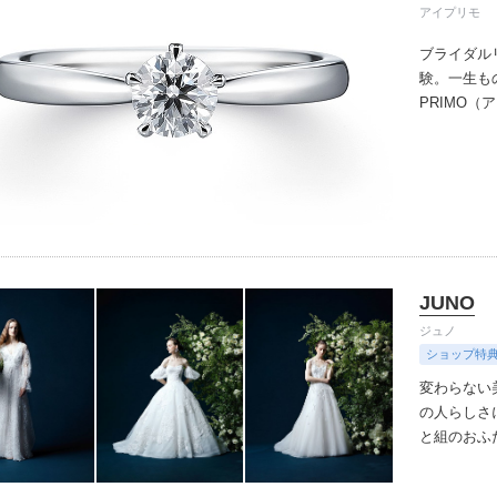
アイプリモ
ブライダル
験。一生も
PRIMO
誇るブライ
と思ってい
ちしており
ずは、アイ
JUNO
ジュノ
ショップ特
変わらない
の人らしさ
と組のおふ
せながら。
ばにならな