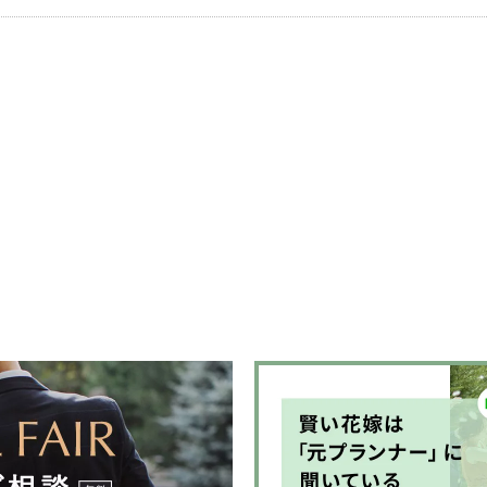
時間は、結
ふたりの人
満ちたすべ
う、変わら