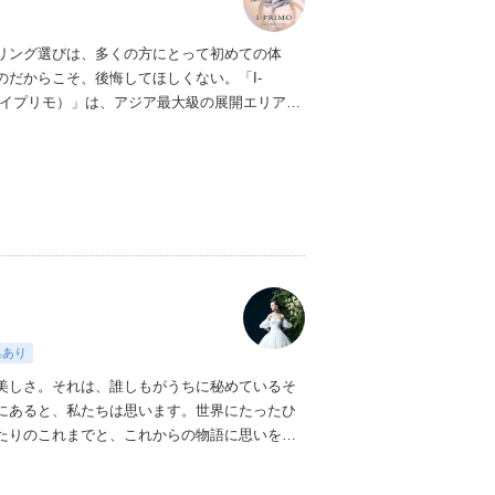
リング選びは、多くの方にとって初めての体
のだからこそ、後悔してほしくない。「I-
（アイプリモ）」は、アジア最大級の展開エリアを
ダルリング専門店。「最初に訪れてよかった」
ただける最高のサービスと豊富な品揃えでお待
ます。リング選びの最初の一歩をご一緒に。ま
プリモへ。
典あり
美しさ。それは、誰しもがうちに秘めているそ
にあると、私たちは思います。
世界にたったひ
たりのこれまでと、これからの物語に思いを馳
おふたりの内面から輝き出すエレガンス、こと
い想いさえも織り込みながら。衣裳をあわせる