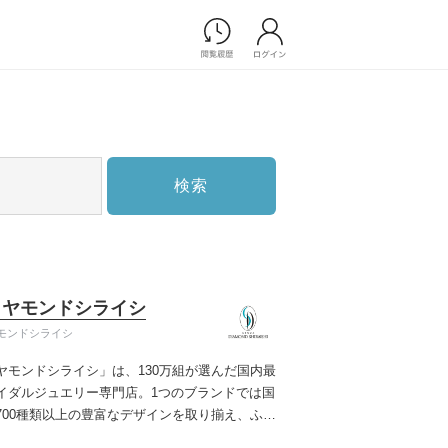
Photograph
フォトウエディング
前撮り/後撮り
家族フォト/ペット撮影
検索
スナップ写真
フォトウエディング/前撮りショ
ップ一覧
スナップ写真ショップ一覧
プ一覧
イヤモンドシライシ
ョップ一覧
モンドシライシ
Movie
ヤモンドシライシ」は、130万組が選んだ国内最
演出映像
イダルジュエリー専門店。1つのブランドでは国
記録映像
700種類以上の豊富なデザインを取り揃え、ふた
すべてのアイテム
う」と「好き」を同時に叶えた満足の選択がで