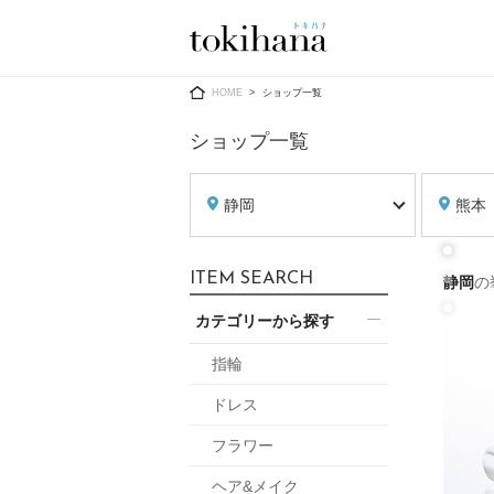
Ring
Dress
HOME
ショップ一覧
ショップ一覧
静岡
熊本
婚約指輪
ウエディン
ITEM SEARCH
静岡
の
ウエディン
結婚指輪
送）
カテゴリーから探す
すべてのアイテム
カラードレ
指輪ショップ一覧
指輪
カラードレ
ドレス
和装
メンズ
フラワー
メンズ
（メー
ヘア&メイク