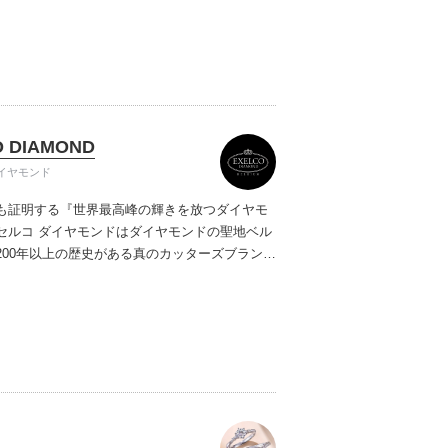
ご提案しています。多くのお客様にご満足いた
ムービーショップ一覧
、一生身に着けるための指輪のクオリティや購
ターサービスをぜひ一度店頭でお確かめくださ
O DIAMOND
イヤモンド
も証明する『世界最高峰の輝きを放つダイヤモ
セルコ ダイヤモンドはダイヤモンドの聖地ベル
200年以上の歴史がある真のカッターズブランド
0種類の豊富な品揃えでブライダル専門店としてリ
インや品質にもこだわっています。おふたりに
を一生身に着けていただきたい想いで「ヴァー
ヤモンド」「ハードプラチナ」「保証内容」に
います。