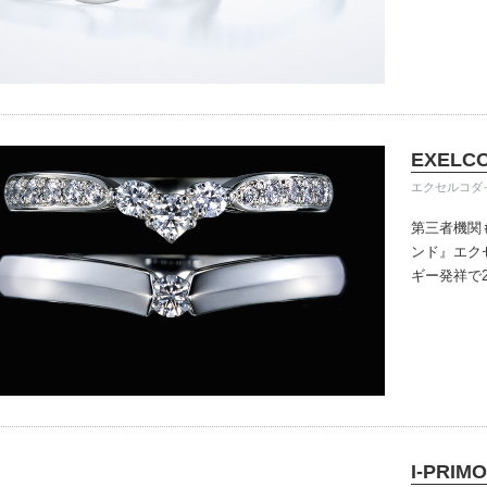
きる指輪を
だけている
イテム
入後のアフ
ップ一覧
い。
EXELC
エクセルコダ
第三者機関
ンド』
エク
ギー発祥で
で、約70
ングのデザ
本物の輝き
ジン・ダイ
こだわって
I-PRIMO