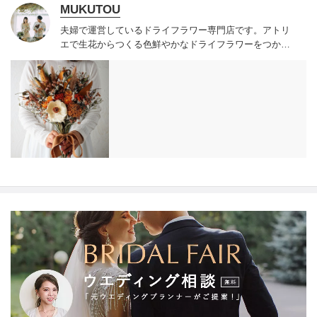
MUKUTOU
夫婦で運営しているドライフラワー専門店です。
アトリ
エで生花からつくる色鮮やかなドライフラワーをつかっ
たブーケやスワッグを販売しています。
全国配送を承っ
ております。
ドライフラワーブーケはウェディングが終
わった後にも長く飾っていただけます。
前撮りと挙式ど
ちらにも使っていただくこともあるので、それぞれブー
ケを用意するよりもお得にできます。