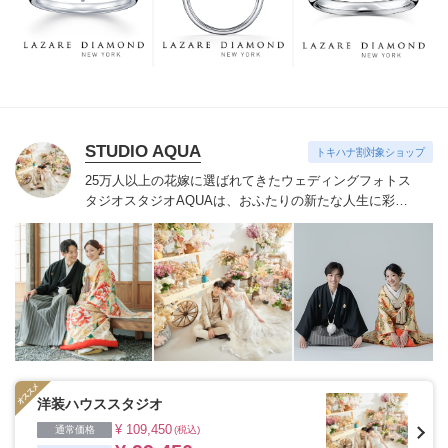
つも、ずっと、身に着けていただくことです。
STUDIO AQUA
トキハナ割対象ショップ
25万人以上の花嫁に選ばれてきたウェディングフォトス
タジオ
スタジオAQUAは、おふたりの新たな人生に彩り
を添える“最高のウェディングフォト”のお手伝いをさせ
ていただきます。
1枚の写真のチカラを信じて
洋装ハウススタジオ
¥ 109,450
通常価格
(税込)