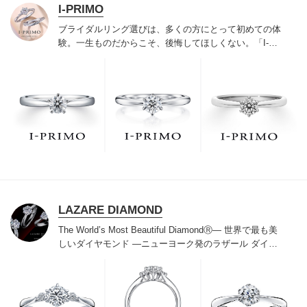
I-PRIMO
ブライダルリング選びは、多くの方にとって初めての体
験。一生ものだからこそ、後悔してほしくない。「I-
PRIMO（アイプリモ）」は、アジア最大級の展開エリア
を誇るブライダルリング専門店。「最初に訪れてよかっ
た」と思っていただける最高のサービスと豊富な品揃え
でお待ちしております。リング選びの最初の一歩をご一
緒に。まずは、アイプリモへ。
LAZARE DIAMOND
The World’s Most Beautiful DiamondⓇ
― 世界で最も美
しいダイヤモンド ―
ニューヨーク発のラザール ダイヤ
モンドは“世界三大カッターズブランド“のひとつに数え
られ120年を超えた今もなおダイヤモンドの美しい輝き
にこだわり続けています。私たちの願いは、この生涯変
わらないワン＆オンリーの輝きを幸せの象徴として、い