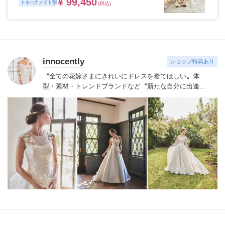
¥ 99,450
トキハナメイト割
(税込)
innocently
ショップ特典あり
〝全ての花嫁さまにきれいにドレスを着てほしい〟
体
型・素材・トレンドブランドなど〝新たな自分に出逢え
る〟幅広いラインナップが揃うinnocently。
素材・デザイ
ンにこだわったオリジナルドレスは3～23号まで展開。
国内外の有名デザイナーズドレスも多数取扱っており、
NYやミラノ・バルセロナからセレクトされたインポート
ドレスは全て日本人花嫁向けにサイズ調整。
さらに和装
は1903年創業からの伝統を受け継がれている厳選された
お着物や現代の薫りをちりばめた艶やかなコレクショ
ン。
すべての花嫁さまへ後悔しないお衣裳選びをお手伝
いさせて頂きます。