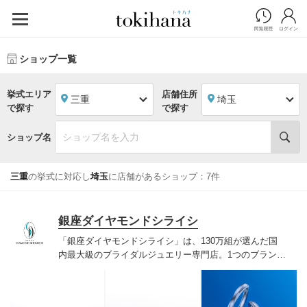
ショップ一覧
挙式エリア
店舗住所
三重
埼玉
で探す
で探す
ショップ名
三重
の挙式に対応し
埼玉
に店舗があるショップ：7件
銀座ダイヤモンドシライシ
「銀座ダイヤモンドシライシ」は、130万組が選んだ国
内最大級のブライダルジュエリー専門店。1つのブランド
では国内最大級の700種類以上の豊富なデザインを取り
揃え、ふたりの「似合う」と「好き」を同時に叶えた満
足の選択ができる指輪をご提案しています。多くのお客