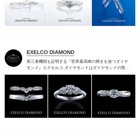
様にご満足いただけている、一生身に着けるための指輪
のクオリティや購入後のアフターサービスをぜひ一度店
頭でお確かめください。
EXELCO DIAMOND
第三者機関も証明する『世界最高峰の輝きを放つダイヤ
モンド』
エクセルコ ダイヤモンドはダイヤモンドの聖地
ベルギー発祥で200年以上の歴史がある真のカッターズ
ブランドで、約700種類の豊富な品揃えでブライダル専
門店としてリングのデザインや品質にもこだわっていま
す。おふたりに本物の輝きを一生身に着けていただきた
い想いで「ヴァージン・ダイヤモンド」「ハードプラチ
ナ」「保証内容」にこだわっています。