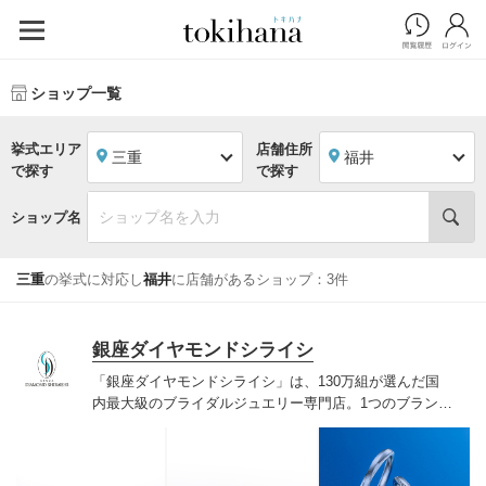
ショップ一覧
挙式エリア
店舗住所
三重
福井
で探す
で探す
ショップ名
三重
の挙式に対応し
福井
に店舗があるショップ：3件
銀座ダイヤモンドシライシ
「銀座ダイヤモンドシライシ」は、130万組が選んだ国
内最大級のブライダルジュエリー専門店。1つのブランド
では国内最大級の700種類以上の豊富なデザインを取り
揃え、ふたりの「似合う」と「好き」を同時に叶えた満
足の選択ができる指輪をご提案しています。多くのお客