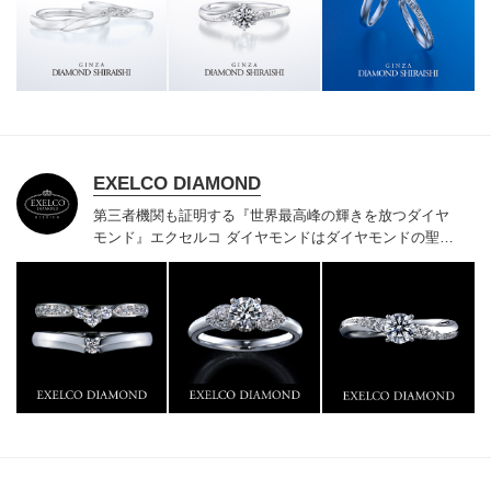
様にご満足いただけている、一生身に着けるための指輪
のクオリティや購入後のアフターサービスをぜひ一度店
頭でお確かめください。
EXELCO DIAMOND
第三者機関も証明する『世界最高峰の輝きを放つダイヤ
モンド』
エクセルコ ダイヤモンドはダイヤモンドの聖地
ベルギー発祥で200年以上の歴史がある真のカッターズ
ブランドで、約700種類の豊富な品揃えでブライダル専
門店としてリングのデザインや品質にもこだわっていま
す。おふたりに本物の輝きを一生身に着けていただきた
い想いで「ヴァージン・ダイヤモンド」「ハードプラチ
ナ」「保証内容」にこだわっています。