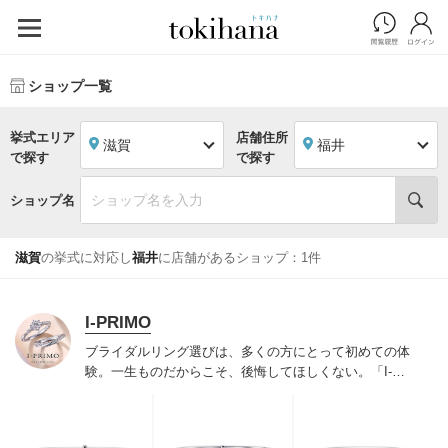
ショップ一覧
挙式エリア
店舗住所
滋賀
福井
で探す
で探す
ショップ名
滋賀
の挙式に対応し
福井
に店舗があるショップ：1件
I-PRIMO
ブライダルリング選びは、多くの方にとって初めての体
験。一生ものだからこそ、後悔してほしくない。「I-
PRIMO（アイプリモ）」は、アジア最大級の展開エリア
を誇るブライダルリング専門店。「最初に訪れてよかっ
た」と思っていただける最高のサービスと豊富な品揃え