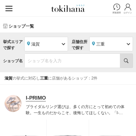
ショップ一覧
挙式エリア
店舗住所
滋賀
三重
で探す
で探す
ショップ名
滋賀
の挙式に対応し
三重
に店舗があるショップ：2件
I-PRIMO
ブライダルリング選びは、多くの方にとって初めての体
験。一生ものだからこそ、後悔してほしくない。「I-
PRIMO（アイプリモ）」は、アジア最大級の展開エリア
を誇るブライダルリング専門店。「最初に訪れてよかっ
た」と思っていただける最高のサービスと豊富な品揃え