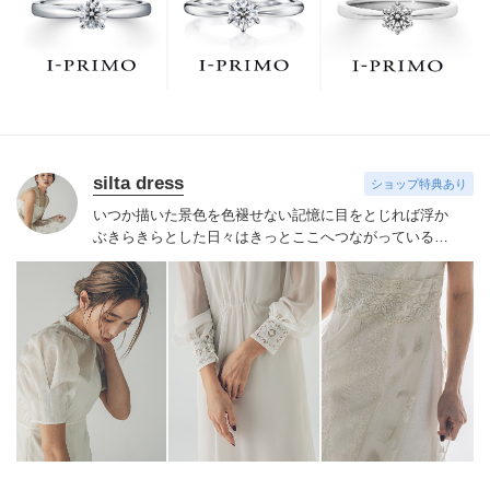
でお待ちしております。リング選びの最初の一歩をご一
緒に。まずは、アイプリモへ。
silta dress
ショップ特典あり
いつか描いた景色を
色褪せない記憶に
目をとじれば浮か
ぶきらきらとした日々は
きっとここへつながっている
小
さな頃の宝物に出会うような大切な一着を
淡くやさしい
ピンクに滲んだ夕空
風に舞うたんぽぽのわたげ
目に移る
美しさを心に描き出す
新しい朝ひかりの扉をあけて
幸せ
に向って歩みつづける
花嫁さまへ思いをこめて