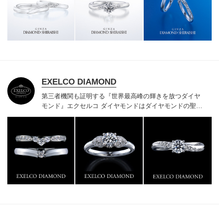
様にご満足いただけている、一生身に着けるための指輪
のクオリティや購入後のアフターサービスをぜひ一度店
頭でお確かめください。
EXELCO DIAMOND
第三者機関も証明する『世界最高峰の輝きを放つダイヤ
モンド』
エクセルコ ダイヤモンドはダイヤモンドの聖地
ベルギー発祥で200年以上の歴史がある真のカッターズ
ブランドで、約700種類の豊富な品揃えでブライダル専
門店としてリングのデザインや品質にもこだわっていま
す。おふたりに本物の輝きを一生身に着けていただきた
い想いで「ヴァージン・ダイヤモンド」「ハードプラチ
ナ」「保証内容」にこだわっています。