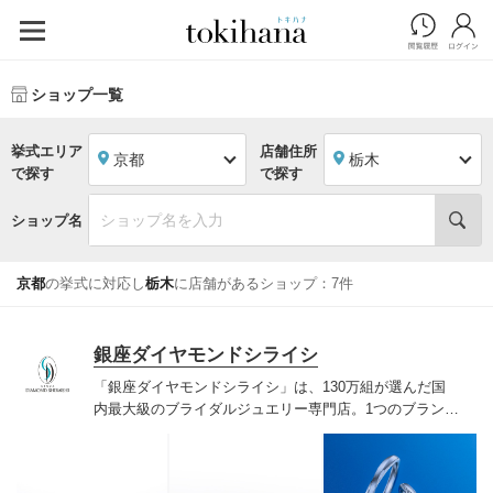
ショップ一覧
挙式エリア
店舗住所
京都
栃木
で探す
で探す
ショップ名
京都
の挙式に対応し
栃木
に店舗があるショップ：7件
銀座ダイヤモンドシライシ
「銀座ダイヤモンドシライシ」は、130万組が選んだ国
内最大級のブライダルジュエリー専門店。1つのブランド
では国内最大級の700種類以上の豊富なデザインを取り
揃え、ふたりの「似合う」と「好き」を同時に叶えた満
足の選択ができる指輪をご提案しています。多くのお客