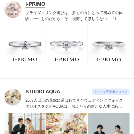
I-PRIMO
ブライダルリング選びは、多くの方にとって初めての体
験。一生ものだからこそ、後悔してほしくない。「I-
PRIMO（アイプリモ）」は、アジア最大級の展開エリア
を誇るブライダルリング専門店。「最初に訪れてよかっ
た」と思っていただける最高のサービスと豊富な品揃え
でお待ちしております。リング選びの最初の一歩をご一
緒に。まずは、アイプリモへ。
STUDIO AQUA
トキハナ割対象ショップ
25万人以上の花嫁に選ばれてきたウェディングフォトス
タジオ
スタジオAQUAは、おふたりの新たな人生に彩り
を添える“最高のウェディングフォト”のお手伝いをさせ
ていただきます。
1枚の写真のチカラを信じて