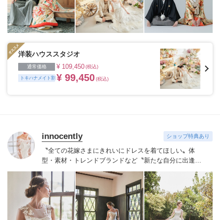
洋装ハウススタジオ
¥ 109,450
通常価格
(税込)
¥ 99,450
トキハナメイト割
(税込)
innocently
ショップ特典あり
〝全ての花嫁さまにきれいにドレスを着てほしい〟
体
型・素材・トレンドブランドなど〝新たな自分に出逢え
る〟幅広いラインナップが揃うinnocently。
素材・デザイ
ンにこだわったオリジナルドレスは3～23号まで展開。
国内外の有名デザイナーズドレスも多数取扱っており、
NYやミラノ・バルセロナからセレクトされたインポート
ドレスは全て日本人花嫁向けにサイズ調整。
さらに和装
は1903年創業からの伝統を受け継がれている厳選された