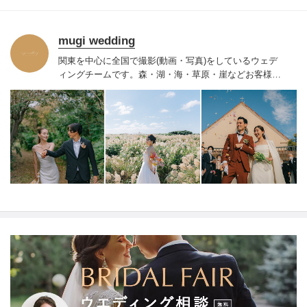
mugi wedding
関東を中心に全国で撮影(動画・写真)をしているウェデ
ィングチームです。
森・湖・海・草原・崖などお客様が
撮影したい
ロケーションにて私たちが出張撮影をいたし
ます。
お2人だけのコンセプトを余すことなく動画・写真
で表現し、オーダーメイドの作品をお届けいたします。
「色褪せない想い出を」をご一緒に創り上げていきませ
んか。
【キャンセル規定】
ご契約日から撮影日の31日前
まで→キャンセル料は発生しません。
撮影日の30日前か
ら８日前まで→お見積額の50％
撮影日の７日前から前日
まで→お見積額の75％
撮影日当日→お見積額の100％