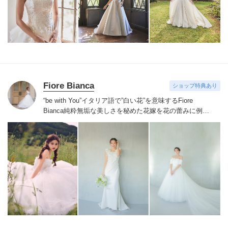
お着物や現代の薫りをちりばめた艶やかなコレクショ
ン。
すべての花嫁さまへ後悔しないお衣裳選びをお手伝
いさせて頂きます。
Fiore Bianca
ショップ特典あり
“be with You”イタリア語で”白い花”を意味するFiore
Bianca
純粋無垢な美しさを秘めた花嫁を花の蕾みに例え
白い花が咲くまでのストーリーをあなたと共に紡いでい
きます
世界を巡り出会ったデザイナーズブランドや、オ
リジナルドレスはまだ見ぬ新しい自分の姿へと出会わせ
てくれます。
誰かの真似ではなくあなただからできるス
タイルへあなたにしかできないブライズスタイルへ導き
ます。
美しい白い花を咲かせ今よりずっと好きな自分
へ。