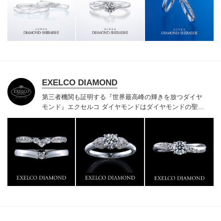
様にご満足いただけている、一生身に着けるための指輪
のクオリティや購入後のアフターサービスをぜひ一度店
頭でお確かめください。
EXELCO DIAMOND
第三者機関も証明する『世界最高峰の輝きを放つダイヤ
モンド』
エクセルコ ダイヤモンドはダイヤモンドの聖地
ベルギー発祥で200年以上の歴史がある真のカッターズ
ブランドで、約700種類の豊富な品揃えでブライダル専
門店としてリングのデザインや品質にもこだわっていま
す。おふたりに本物の輝きを一生身に着けていただきた
い想いで「ヴァージン・ダイヤモンド」「ハードプラチ
ナ」「保証内容」にこだわっています。