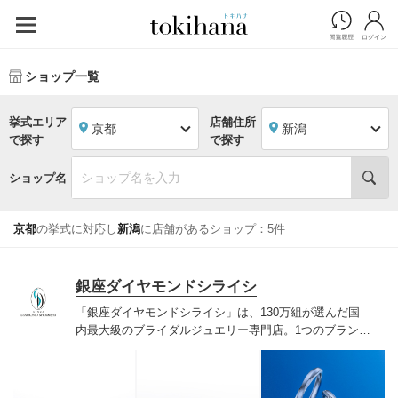
ショップ一覧
挙式エリア
店舗住所
京都
新潟
で探す
で探す
ショップ名
京都
の挙式に対応し
新潟
に店舗があるショップ：5件
銀座ダイヤモンドシライシ
「銀座ダイヤモンドシライシ」は、130万組が選んだ国
内最大級のブライダルジュエリー専門店。1つのブランド
では国内最大級の700種類以上の豊富なデザインを取り
揃え、ふたりの「似合う」と「好き」を同時に叶えた満
足の選択ができる指輪をご提案しています。多くのお客