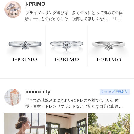
I-PRIMO
ブライダルリング選びは、多くの方にとって初めての体
験。一生ものだからこそ、後悔してほしくない。「I-
PRIMO（アイプリモ）」は、アジア最大級の展開エリア
を誇るブライダルリング専門店。「最初に訪れてよかっ
た」と思っていただける最高のサービスと豊富な品揃え
でお待ちしております。リング選びの最初の一歩をご一
緒に。まずは、アイプリモへ。
innocently
ショップ特典あり
〝全ての花嫁さまにきれいにドレスを着てほしい〟
体
型・素材・トレンドブランドなど〝新たな自分に出逢え
る〟幅広いラインナップが揃うinnocently。
素材・デザイ
ンにこだわったオリジナルドレスは3～23号まで展開。
国内外の有名デザイナーズドレスも多数取扱っており、
NYやミラノ・バルセロナからセレクトされたインポート