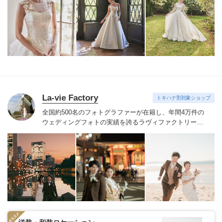
ドレスは全て日本人花嫁向けにサイズ調整。
さらに和装
は1903年創業からの伝統を受け継がれている厳選された
お着物や現代の薫りをちりばめた艶やかなコレクショ
ン。
すべての花嫁さまへ後悔しないお衣裳選びをお手伝
いさせて頂きます。
La-vie Factory
トキハナ割対象ショップ
全国約500名のフォトグラファーが在籍し、年間4万件の
ウェディングフォトの実績を誇るラヴィファクトリー。
技術だけでなく、おふたりの気持ちに寄りそい素敵な表
情を引き出すハートのあるフォトグラファーたち。お好
みのフォトグラファーをご指名いただけます。
季節を感
じる場所や開放感のあるロケーション、普段の服装でい
つもの二人の姿を思い出の場所、ヘアメイクや衣装など
が揃ったスタジオ、フィレンツェやパリ・ニューヨー
ク・ハワイ・グアムなど世界中の好きな国、こだわって
特別な一日の大切な瞬間を残したいカップルにおすすめ
です。
※ご契約会場によってはトキハナからのご紹介が
できない場合がございます。