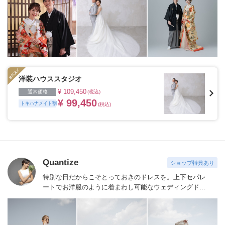
洋装ハウススタジオ
¥ 109,450
通常価格
(税込)
¥ 99,450
トキハナメイト割
(税込)
Quantize
ショップ特典あり
特別な日だからこそとっておきのドレスを。
上下セパレ
ートでお洋服のように着まわし可能なウェディングドレ
ス""Mix and Match Dress""を展開しています。