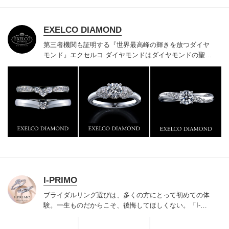
EXELCO DIAMOND
第三者機関も証明する『世界最高峰の輝きを放つダイヤ
モンド』
エクセルコ ダイヤモンドはダイヤモンドの聖地
ベルギー発祥で200年以上の歴史がある真のカッターズ
ブランドで、約700種類の豊富な品揃えでブライダル専
門店としてリングのデザインや品質にもこだわっていま
す。おふたりに本物の輝きを一生身に着けていただきた
い想いで「ヴァージン・ダイヤモンド」「ハードプラチ
ナ」「保証内容」にこだわっています。
I-PRIMO
ブライダルリング選びは、多くの方にとって初めての体
験。一生ものだからこそ、後悔してほしくない。「I-
PRIMO（アイプリモ）」は、アジア最大級の展開エリア
を誇るブライダルリング専門店。「最初に訪れてよかっ