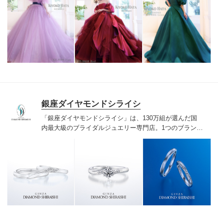
銀座ダイヤモンドシライシ
「銀座ダイヤモンドシライシ」は、130万組が選んだ国
内最大級のブライダルジュエリー専門店。1つのブランド
では国内最大級の700種類以上の豊富なデザインを取り
揃え、ふたりの「似合う」と「好き」を同時に叶えた満
足の選択ができる指輪をご提案しています。多くのお客
様にご満足いただけている、一生身に着けるための指輪
のクオリティや購入後のアフターサービスをぜひ一度店
頭でお確かめください。