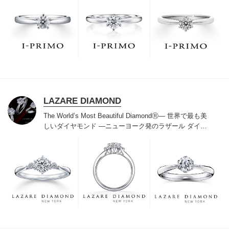
た」と思っていただける最高のサービスと豊富な品揃え
でお待ちしております。リング選びの最初の一歩をご一
緒に。まずは、アイプリモへ。
LAZARE DIAMOND
The World’s Most Beautiful DiamondⓇ
― 世界で最も美
しいダイヤモンド ―
ニューヨーク発のラザール ダイヤ
モンドは“世界三大カッターズブランド“のひとつに数え
られ120年を超えた今もなおダイヤモンドの美しい輝き
にこだわり続けています。私たちの願いは、この生涯変
わらないワン＆オンリーの輝きを幸せの象徴として、い
つも、ずっと、身に着けていただくことです。