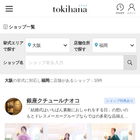
ショップ一覧
挙式エリア
店舗住所
大阪
福岡
で探す
で探す
ショップ名
大阪
の挙式に対応し
福岡
に店舗があるショップ：10件
銀座クチュールナオコ
ショップ特典あり
「結婚式はいちばん素敵におしゃれをする日」の想いの
もと
ドレスメーカーグループならではの多彩な品揃えで
こだわりをお持ちになる花嫁様のご要望にお応えいたし
ます。