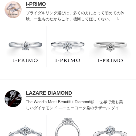
I-PRIMO
ブライダルリング選びは、多くの方にとって初めての体
験。一生ものだからこそ、後悔してほしくない。「I-
PRIMO（アイプリモ）」は、アジア最大級の展開エリア
を誇るブライダルリング専門店。「最初に訪れてよかっ
た」と思っていただける最高のサービスと豊富な品揃え
でお待ちしております。リング選びの最初の一歩をご一
緒に。まずは、アイプリモへ。
LAZARE DIAMOND
The World’s Most Beautiful DiamondⓇ
― 世界で最も美
しいダイヤモンド ―
ニューヨーク発のラザール ダイヤ
モンドは“世界三大カッターズブランド“のひとつに数え
られ120年を超えた今もなおダイヤモンドの美しい輝き
にこだわり続けています。私たちの願いは、この生涯変
わらないワン＆オンリーの輝きを幸せの象徴として、い