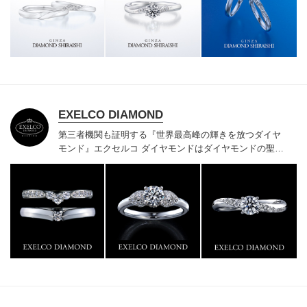
様にご満足いただけている、一生身に着けるための指輪
のクオリティや購入後のアフターサービスをぜひ一度店
頭でお確かめください。
EXELCO DIAMOND
第三者機関も証明する『世界最高峰の輝きを放つダイヤ
モンド』
エクセルコ ダイヤモンドはダイヤモンドの聖地
ベルギー発祥で200年以上の歴史がある真のカッターズ
ブランドで、約700種類の豊富な品揃えでブライダル専
門店としてリングのデザインや品質にもこだわっていま
す。おふたりに本物の輝きを一生身に着けていただきた
い想いで「ヴァージン・ダイヤモンド」「ハードプラチ
ナ」「保証内容」にこだわっています。