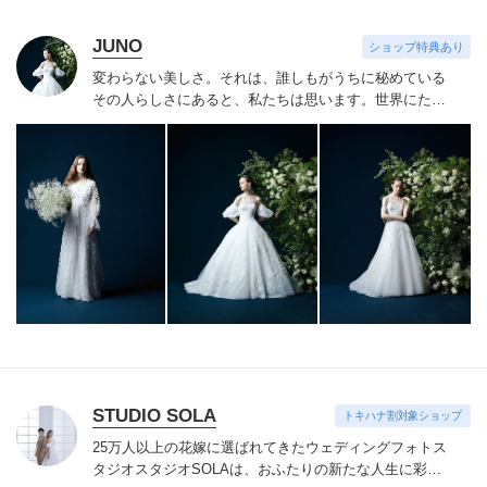
JUNO
ショップ特典あり
変わらない美しさ。それは、誰しもがうちに秘めている
その人らしさにあると、私たちは思います。
世界にたっ
たひと組のおふたりのこれまでと、これからの物語に思
いを馳せながら。おふたりの内面から輝き出すエレガン
ス、ことばにならない想いさえも織り込みながら。衣裳
をあわせる時間は、結婚式のその日だけではなく、その
先もつづくおふたりの人生を彩る時間。らしく輝く、自
信とよろこびに満ちたすべての幸せの瞬間のために。そ
の人らしさという、変わらない美しさを 私たちは求め
つづけています。
STUDIO SOLA
トキハナ割対象ショップ
25万人以上の花嫁に選ばれてきたウェディングフォトス
タジオ
スタジオSOLAは、おふたりの新たな人生に彩り