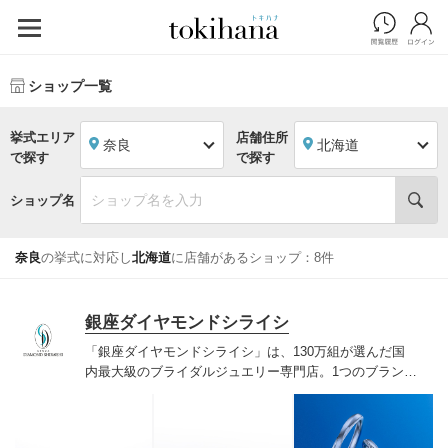
ショップ一覧
挙式エリア
店舗住所
奈良
北海道
で探す
で探す
ショップ名
奈良
の挙式に対応し
北海道
に店舗があるショップ：8件
銀座ダイヤモンドシライシ
「銀座ダイヤモンドシライシ」は、130万組が選んだ国
内最大級のブライダルジュエリー専門店。1つのブランド
では国内最大級の700種類以上の豊富なデザインを取り
揃え、ふたりの「似合う」と「好き」を同時に叶えた満
足の選択ができる指輪をご提案しています。多くのお客