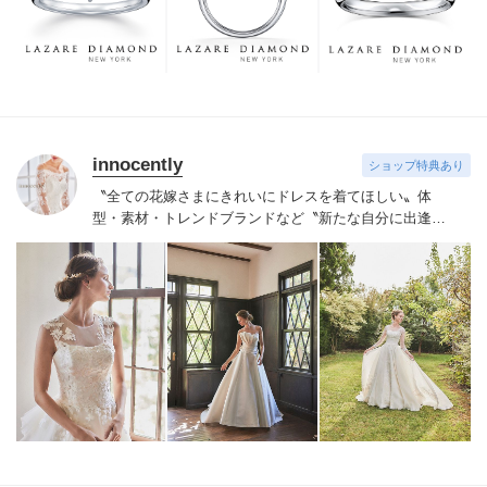
つも、ずっと、身に着けていただくことです。
innocently
ショップ特典あり
〝全ての花嫁さまにきれいにドレスを着てほしい〟
体
型・素材・トレンドブランドなど〝新たな自分に出逢え
る〟幅広いラインナップが揃うinnocently。
素材・デザイ
ンにこだわったオリジナルドレスは3～23号まで展開。
国内外の有名デザイナーズドレスも多数取扱っており、
NYやミラノ・バルセロナからセレクトされたインポート
ドレスは全て日本人花嫁向けにサイズ調整。
さらに和装
は1903年創業からの伝統を受け継がれている厳選された
お着物や現代の薫りをちりばめた艶やかなコレクショ
ン。
すべての花嫁さまへ後悔しないお衣裳選びをお手伝
いさせて頂きます。