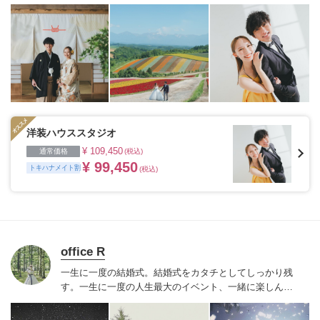
を添える“最高のウェディングフォト”のお手伝いをさせ
ていただきます。
1枚の写真のチカラを信じて
洋装ハウススタジオ
¥ 109,450
通常価格
(税込)
¥ 99,450
トキハナメイト割
(税込)
office R
一生に一度の結婚式。結婚式をカタチとしてしっかり残
す。
一生に一度の人生最大のイベント、一緒に楽しんで
一緒に笑って
一緒に作りあげて、寄り添って、
そんな空
気で撮影します。
結婚式は「ライブ」が大事。