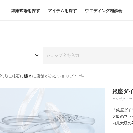
結婚式場を探す
アイテムを探す
ウエディング相談会
Flower
Beauty
グドレス
ブーケ
ヘア&メイク
挙式に対応し
栃木
に店舗があるショップ：7件
グドレス
（メーカー直
会場装花
ブライダルエステ
すべてのアイテム
ヘア&メイクショッ
銀座ダ
ス
フラワーショップ一覧
ブライダルエステシ
ギンザダイヤ
ス
（メーカー直送）
「銀座ダイ
大級のブラ
内最大級の
カー直送）
りの「似合