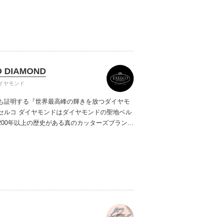
ご提案しています。多くのお客様にご満足いた
ムービーショップ一覧
、一生身に着けるための指輪のクオリティや購
ターサービスをぜひ一度店頭でお確かめくださ
O DIAMOND
イヤモンド
も証明する『世界最高峰の輝きを放つダイヤモ
セルコ ダイヤモンドはダイヤモンドの聖地ベル
200年以上の歴史がある真のカッターズブランド
0種類の豊富な品揃えでブライダル専門店としてリ
インや品質にもこだわっています。おふたりに
を一生身に着けていただきたい想いで「ヴァー
ヤモンド」「ハードプラチナ」「保証内容」に
います。