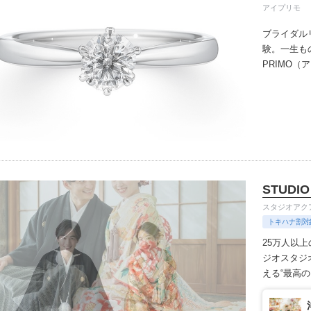
アイプリモ
ブライダル
験。一生も
PRIMO
誇るブライ
と思ってい
ちしており
ずは、アイ
STUDIO
スタジオアク
トキハナ割対
25万人以
ジオ
スタジ
える“最高
きます。
1