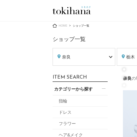
Ring
Dress
HOME
ショップ一覧
ショップ一覧
奈良
栃木
婚約指輪
ウエディン
ITEM SEARCH
奈良
の
ウエディン
結婚指輪
送）
カテゴリーから探す
すべてのアイテム
カラードレ
指輪ショップ一覧
指輪
カラードレ
ドレス
和装
メンズ
フラワー
メンズ
（メー
ヘア&メイク