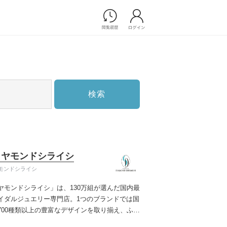
Photograph
フォトウエディング
前撮り/後撮り
家族フォト/ペット撮影
検索
スナップ写真
フォトウエディング/前撮りショ
ップ一覧
スナップ写真ショップ一覧
プ一覧
イヤモンドシライシ
ョップ一覧
モンドシライシ
Movie
ヤモンドシライシ」は、130万組が選んだ国内最
演出映像
イダルジュエリー専門店。1つのブランドでは国
記録映像
700種類以上の豊富なデザインを取り揃え、ふた
すべてのアイテム
う」と「好き」を同時に叶えた満足の選択がで