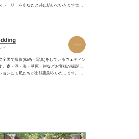
ストーリーをあなたと共に紡いでいきます
世界
ったデザイナーズブランドや、オリジナルドレ
ぬ新しい自分の姿へと出会わせてくれます。
誰
はなくあなただからできるスタイルへあなたに
いブライズスタイルへ導きます。
美しい白い花
edding
よりずっと好きな自分へ。
ング
に全国で撮影(動画・写真)をしているウェディン
す。
森・湖・海・草原・崖などお客様が撮影し
ションにて私たちが出張撮影をいたします。
お2
ンセプトを余すことなく動画・写真で表現し、
イドの作品をお届けいたします。
「色褪せない
をご一緒に創り上げていきませんか。
【キャン
ご契約日から撮影日の31日前まで→キャンセル
ません。
撮影日の30日前から８日前まで→お見
撮影日の７日前から前日まで→お見積額の75％
→お見積額の100％