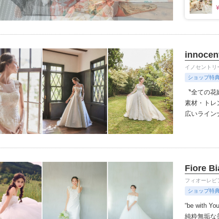
innocen
イノセントリ
ショップ特
〝全ての花
素材・トレ
広いラインナッ
わったオリ
デザイナー
ルセロナか
人花嫁向け
Fiore B
伝統を受け
ちりばめた
フィオーレビ
悔しないお
ショップ特
“be with
純粋無垢な