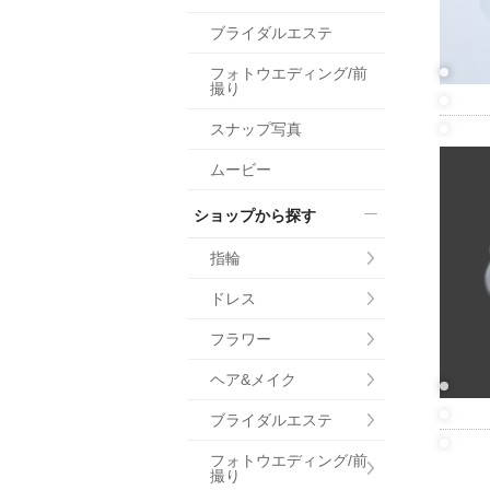
小物
ブライダルエステ
すべてのア
フォトウエディング/前
ドレスショ
撮り
スナップ写真
ムービー
ショップから探す
指輪
ドレス
フラワー
ヘア&メイク
ブライダルエステ
フォトウエディング/前
撮り