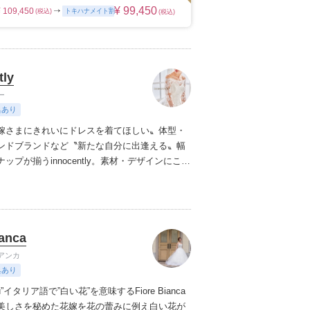
¥ 99,450
¥ 109,450
トキハナメイト割
(税込)
(税込)
tly
ー
典あり
嫁さまにきれいにドレスを着てほしい〟
体型・
ンドブランドなど〝新たな自分に出逢える〟幅
プが揃うinnocently。
素材・デザインにこだ
ジナルドレスは3～23号まで展開。
国内外の有名
ズドレスも多数取扱っており、NYやミラノ・バ
らセレクトされたインポートドレスは全て日本
にサイズ調整。
さらに和装は1903年創業からの
ianca
継がれている厳選されたお着物や現代の薫りを
艶やかなコレクション。
すべての花嫁さまへ後
アンカ
衣裳選びをお手伝いさせて頂きます。
典あり
 You”イタリア語で”白い花”を意味するFiore Bianca
美しさを秘めた花嫁を花の蕾みに例え白い花が