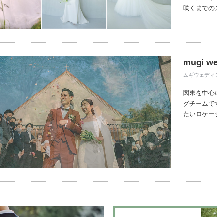
咲くまでの
を巡り出会
スはまだ見
かの真似で
しかできな
mugi w
を咲かせ今
ムギウェディ
関東を中心
グチームで
たい
ロケー
人だけのコ
オーダーメ
想い出を」
セル規定】
料は発生し
積額の50％
撮影日当日