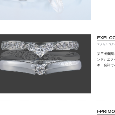
きる指輪を
だけている
イテム
入後のアフ
ップ一覧
い。
EXELC
エクセルコダ
第三者機関
ンド』
エク
ギー発祥で
で、約70
ングのデザ
本物の輝き
ジン・ダイ
こだわって
I-PRIMO