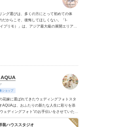
リング選びは、多くの方にとって初めての体
のだからこそ、後悔してほしくない。「I-
（アイプリモ）」は、アジア最大級の展開エリアを
ダルリング専門店。「最初に訪れてよかった」
ただける最高のサービスと豊富な品揃えでお待
ます。リング選びの最初の一歩をご一緒に。ま
プリモへ。
 AQUA
ア
象ショップ
上の花嫁に選ばれてきたウェディングフォトスタ
オAQUAは、おふたりの新たな人生に彩りを添
のウェディングフォト”のお手伝いをさせていただ
枚の写真のチカラを信じて
洋装ハウススタジオ