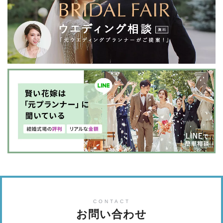
とさせて頂きます。
催行されなかった場合はキャンセル
料金を請求させて頂きます。
＊＊特記事項＊＊
フォトグ
ラファーの急な体調変化や人災・天災・テロ・デモ等の
不可抗力なトラブルにより撮影が不可能となった場合。
撮影金額の100%を限度にお返しさせて頂きます。
また
その場合は誠意を持って可能な限り別フォトグラファー
の手配の対応をさせて頂きます。
機材トラブル・その他
要因によってデータがお渡しできない場合。
撮影金額の
100%を限度にお返しさせて頂きます。
またスナップ撮影
（動きながら瞬間的に撮る技法）という性質上、
全ての
瞬間の切り取りを100%保証するものではありません。
ご
理解を賜ります様、宜しくお願い致します。
＊＊お支
払い方法＊＊
お申し込みから → 当日の3日前までに、
全額銀行へのお振込をお願い致します。
尚、振り込み
手数料はお客様でご負担頂きます様、宜しくお願い致し
ます。
当日を越えてのお支払いも受付致します。その場
合はお早めにお申し出下さい。
CONTACT
お問い合わせ