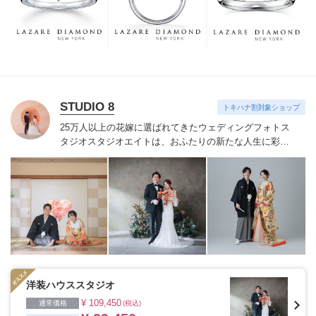
つも、ずっと、身に着けていただくことです。
STUDIO 8
トキハナ割対象ショップ
25万人以上の花嫁に選ばれてきたウェディングフォトス
タジオ
スタジオエイトは、おふたりの新たな人生に彩り
を添える“最高のウェディングフォト”のお手伝いをさせ
ていただきます。
1枚の写真のチカラを信じて
洋装ハウススタジオ
¥ 109,450
通常価格
(税込)