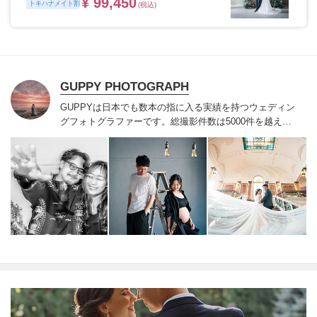
¥ 99,450
トキハナメイト割
(税込)
GUPPY PHOTOGRAPH
GUPPYは日本でも数本の指に入る実績を持つ
ウェディン
グフォトグラファーです。
総撮影件数は5000件を越え、
たくさんのお客様はもちろんのこと、
有名人のウェディ
ングから雑誌の撮影、企業撮影等も行っております。
オ
ーナーとして完全貸切のカセットフォトサロンを運営し
ており
お二人やご家族が安心して過ごせる空間が名古屋
丸の内にございます。
どんな撮影でもお気軽にご相談下
さい。
＊＊キャンセル規定＊＊
受注確定日から挙式日
（撮影日）〜14日以上まで・・・販売価格の20%
挙式日
当日（撮影日）から数えて14日未満〜2日前まで・・・
販売価格の40%
挙式日（撮影日）前日・当日・・・販売
価格の80%
ただし、2親等以内の身内様の不幸、新郎新
婦/撮影されるご本人様の不慮の事故、２類相当以上のウ
ィルス感染で
結婚式や撮影の催行が不可能になった場
合、1年以内の延期を前提として、キャンセル料金は無料