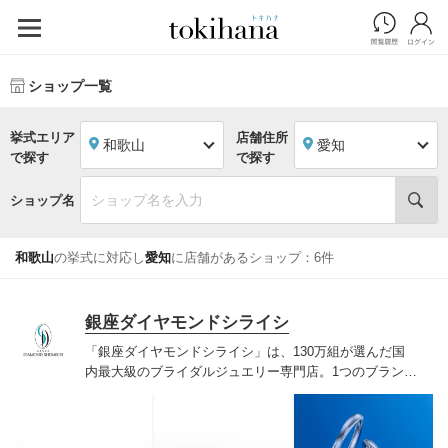
ショップ一覧
挙式エリア
店舗住所
和歌山
愛知
で探す
で探す
ショップ名
和歌山
の挙式に対応し
愛知
に店舗があるショップ：6件
銀座ダイヤモンドシライシ
「銀座ダイヤモンドシライシ」は、130万組が選んだ国
内最大級のブライダルジュエリー専門店。1つのブランド
では国内最大級の700種類以上の豊富なデザインを取り
揃え、ふたりの「似合う」と「好き」を同時に叶えた満
足の選択ができる指輪をご提案しています。多くのお客