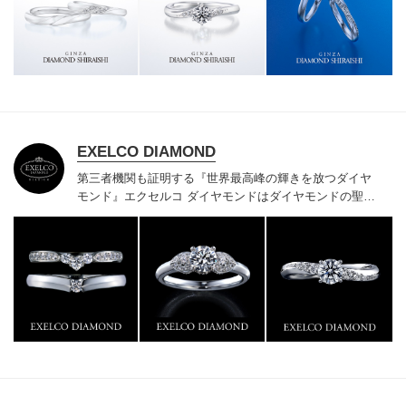
様にご満足いただけている、一生身に着けるための指輪
のクオリティや購入後のアフターサービスをぜひ一度店
頭でお確かめください。
EXELCO DIAMOND
第三者機関も証明する『世界最高峰の輝きを放つダイヤ
モンド』
エクセルコ ダイヤモンドはダイヤモンドの聖地
ベルギー発祥で200年以上の歴史がある真のカッターズ
ブランドで、約700種類の豊富な品揃えでブライダル専
門店としてリングのデザインや品質にもこだわっていま
す。おふたりに本物の輝きを一生身に着けていただきた
い想いで「ヴァージン・ダイヤモンド」「ハードプラチ
ナ」「保証内容」にこだわっています。