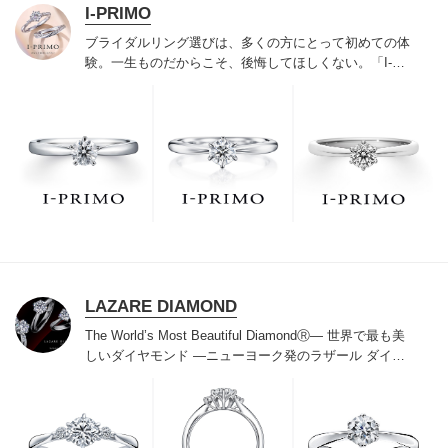
I-PRIMO
ブライダルリング選びは、多くの方にとって初めての体
験。一生ものだからこそ、後悔してほしくない。「I-
PRIMO（アイプリモ）」は、アジア最大級の展開エリア
を誇るブライダルリング専門店。「最初に訪れてよかっ
た」と思っていただける最高のサービスと豊富な品揃え
でお待ちしております。リング選びの最初の一歩をご一
緒に。まずは、アイプリモへ。
LAZARE DIAMOND
The World’s Most Beautiful DiamondⓇ
― 世界で最も美
しいダイヤモンド ―
ニューヨーク発のラザール ダイヤ
モンドは“世界三大カッターズブランド“のひとつに数え
られ120年を超えた今もなおダイヤモンドの美しい輝き
にこだわり続けています。私たちの願いは、この生涯変
わらないワン＆オンリーの輝きを幸せの象徴として、い