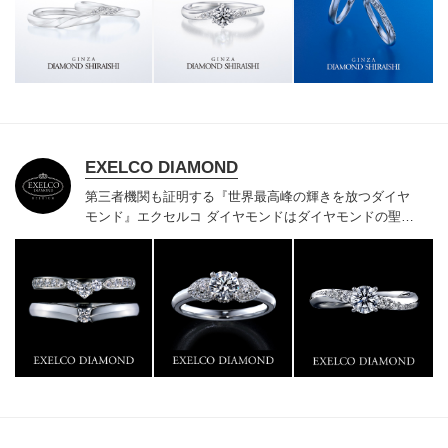
様にご満足いただけている、一生身に着けるための指輪
のクオリティや購入後のアフターサービスをぜひ一度店
頭でお確かめください。
EXELCO DIAMOND
第三者機関も証明する『世界最高峰の輝きを放つダイヤ
モンド』
エクセルコ ダイヤモンドはダイヤモンドの聖地
ベルギー発祥で200年以上の歴史がある真のカッターズ
ブランドで、約700種類の豊富な品揃えでブライダル専
門店としてリングのデザインや品質にもこだわっていま
す。おふたりに本物の輝きを一生身に着けていただきた
い想いで「ヴァージン・ダイヤモンド」「ハードプラチ
ナ」「保証内容」にこだわっています。