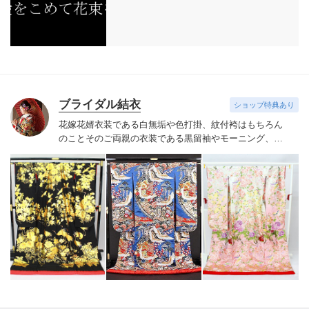
ブライダル結衣
ショップ特典あり
花嫁花婿衣装である白無垢や色打掛、紋付袴はもちろん
のことそのご両親の衣装である黒留袖やモーニング、ま
た親族の方向けの色留袖、ご友人の参列衣装である振袖
や訪問着も多数取り揃えております。プロのコーディネ
ーターがお客様に合った着物や帯、小物をご提案しつつ
細部までお客様とご一緒に決めて参りますので、安心し
て当日を迎えられます。また当日のヘアセットや着付け
などのお支度も承っております。経験豊富な美容師と国
家資格である1級着付け技能士の資格を持つ着付け師がお
支度をさせて頂きます。