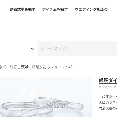
結婚式場を探す
アイテムを探す
ウエディング相談会
Flower
Beauty
グドレス
ブーケ
ヘア&メイク
挙式に対応し
茨城
に店舗があるショップ：4件
グドレス
（メーカー直
会場装花
ブライダルエステ
すべてのアイテム
ヘア&メイクショッ
銀座ダ
ス
フラワーショップ一覧
ブライダルエステシ
ギンザダイヤ
ス
（メーカー直送）
「銀座ダイ
大級のブラ
内最大級の
カー直送）
りの「似合