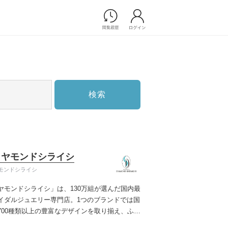
Photograph
フォトウエディング
前撮り/後撮り
家族フォト/ペット撮影
検索
スナップ写真
フォトウエディング/前撮りショ
ップ一覧
スナップ写真ショップ一覧
プ一覧
イヤモンドシライシ
ョップ一覧
モンドシライシ
Movie
ヤモンドシライシ」は、130万組が選んだ国内最
演出映像
イダルジュエリー専門店。1つのブランドでは国
記録映像
700種類以上の豊富なデザインを取り揃え、ふた
すべてのアイテム
う」と「好き」を同時に叶えた満足の選択がで