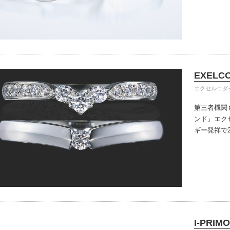
きる指輪を
だけている
イテム
入後のアフ
ップ一覧
い。
EXELC
エクセルコダ
第三者機関
ンド』
エク
ギー発祥で
で、約70
ングのデザ
本物の輝き
ジン・ダイ
こだわって
I-PRIMO