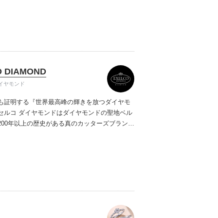
ご提案しています。多くのお客様にご満足いた
ムービーショップ一覧
、一生身に着けるための指輪のクオリティや購
ターサービスをぜひ一度店頭でお確かめくださ
O DIAMOND
イヤモンド
も証明する『世界最高峰の輝きを放つダイヤモ
セルコ ダイヤモンドはダイヤモンドの聖地ベル
200年以上の歴史がある真のカッターズブランド
0種類の豊富な品揃えでブライダル専門店としてリ
インや品質にもこだわっています。おふたりに
を一生身に着けていただきたい想いで「ヴァー
ヤモンド」「ハードプラチナ」「保証内容」に
います。