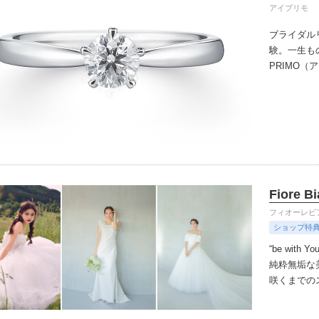
アイプリモ
ブライダル
験。一生も
PRIMO
誇るブライ
と思ってい
ちしており
ずは、アイ
Fiore B
フィオーレビ
ショップ特
“be with
純粋無垢な
咲くまでの
を巡り出会
スはまだ見