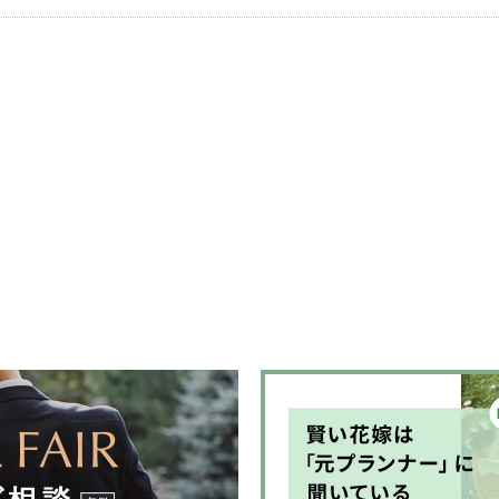
かの真似で
しかできな
を咲かせ今