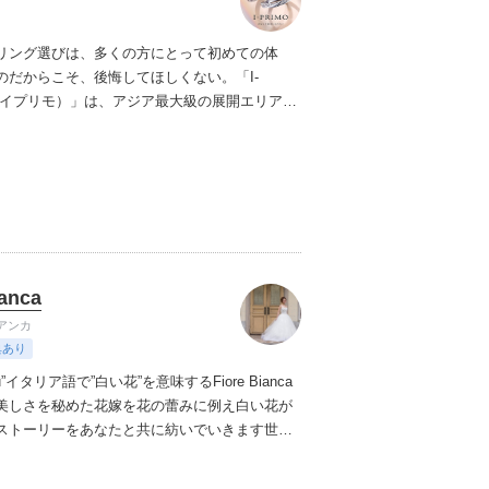
リング選びは、多くの方にとって初めての体
のだからこそ、後悔してほしくない。「I-
（アイプリモ）」は、アジア最大級の展開エリアを
ダルリング専門店。「最初に訪れてよかった」
ただける最高のサービスと豊富な品揃えでお待
ます。リング選びの最初の一歩をご一緒に。ま
プリモへ。
ianca
アンカ
典あり
 You”イタリア語で”白い花”を意味するFiore Bianca
美しさを秘めた花嫁を花の蕾みに例え白い花が
ストーリーをあなたと共に紡いでいきます
世界
ったデザイナーズブランドや、オリジナルドレ
ぬ新しい自分の姿へと出会わせてくれます。
誰