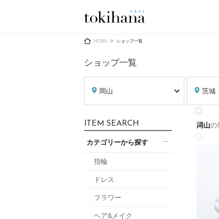
Ring
Dress
HOME
ショップ一覧
ショップ一覧
岡山
茨城
婚約指輪
ウエディン
ITEM SEARCH
岡山
の
ウエディン
結婚指輪
送）
カテゴリーから探す
すべてのアイテム
カラードレ
指輪ショップ一覧
指輪
カラードレ
ドレス
和装
メンズ
フラワー
メンズ
（メー
ヘア&メイク