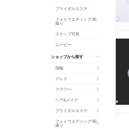
小物
ブライダルエステ
すべてのア
フォトウエディング/前
ドレスショ
撮り
スナップ写真
ムービー
ショップから探す
指輪
ドレス
フラワー
ヘア&メイク
ブライダルエステ
フォトウエディング/前
撮り