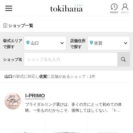
ショップ一覧
挙式エリア
店舗住所
山口
佐賀
で探す
で探す
ショップ名
山口
の挙式に対応し
佐賀
に店舗があるショップ：1件
I-PRIMO
ブライダルリング選びは、多くの方にとって初めての体
験。一生ものだからこそ、後悔してほしくない。「I-
PRIMO（アイプリモ）」は、アジア最大級の展開エリア
を誇るブライダルリング専門店。「最初に訪れてよかっ
た」と思っていただける最高のサービスと豊富な品揃え