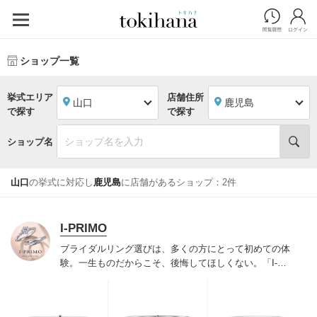
ショップ一覧
挙式エリア
店舗住所
山口
鹿児島
で探す
で探す
ショップ名
山口
の挙式に対応し
鹿児島
に店舗があるショップ：2件
I-PRIMO
ブライダルリング選びは、多くの方にとって初めての体
験。一生ものだからこそ、後悔してほしくない。「I-
PRIMO（アイプリモ）」は、アジア最大級の展開エリア
を誇るブライダルリング専門店。「最初に訪れてよかっ
た」と思っていただける最高のサービスと豊富な品揃え