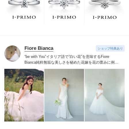
でお待ちしております。リング選びの最初の一歩をご一
緒に。まずは、アイプリモへ。
Fiore Bianca
ショップ特典あり
“be with You”イタリア語で”白い花”を意味するFiore
Bianca
純粋無垢な美しさを秘めた花嫁を花の蕾みに例え
白い花が咲くまでのストーリーをあなたと共に紡いでい
きます
世界を巡り出会ったデザイナーズブランドや、オ
リジナルドレスはまだ見ぬ新しい自分の姿へと出会わせ
てくれます。
誰かの真似ではなくあなただからできるス
タイルへあなたにしかできないブライズスタイルへ導き
ます。
美しい白い花を咲かせ今よりずっと好きな自分
へ。