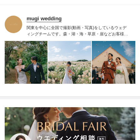
mugi wedding
関東を中心に全国で撮影(動画・写真)をしているウェデ
ィングチームです。
森・湖・海・草原・崖などお客様が
撮影したい
ロケーションにて私たちが出張撮影をいたし
ます。
お2人だけのコンセプトを余すことなく動画・写真
で表現し、オーダーメイドの作品をお届けいたします。
「色褪せない想い出を」をご一緒に創り上げていきませ
んか。
【キャンセル規定】
ご契約日から撮影日の31日前
まで→キャンセル料は発生しません。
撮影日の30日前か
ら８日前まで→お見積額の50％
撮影日の７日前から前日
まで→お見積額の75％
撮影日当日→お見積額の100％