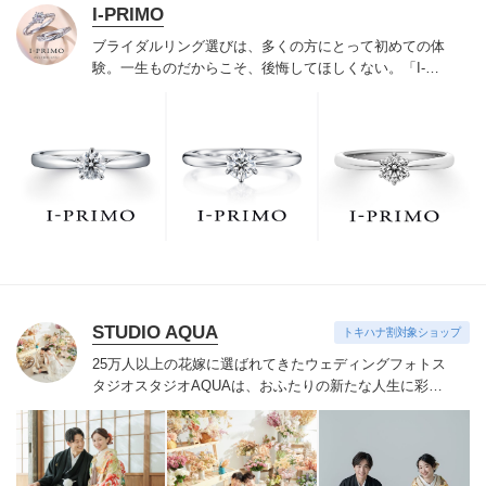
I-PRIMO
ブライダルリング選びは、多くの方にとって初めての体
験。一生ものだからこそ、後悔してほしくない。「I-
PRIMO（アイプリモ）」は、アジア最大級の展開エリア
を誇るブライダルリング専門店。「最初に訪れてよかっ
た」と思っていただける最高のサービスと豊富な品揃え
でお待ちしております。リング選びの最初の一歩をご一
緒に。まずは、アイプリモへ。
STUDIO AQUA
トキハナ割対象ショップ
25万人以上の花嫁に選ばれてきたウェディングフォトス
タジオ
スタジオAQUAは、おふたりの新たな人生に彩り
を添える“最高のウェディングフォト”のお手伝いをさせ
ていただきます。
1枚の写真のチカラを信じて