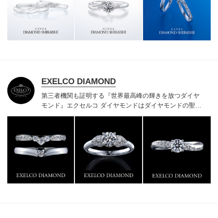
様にご満足いただけている、一生身に着けるための指輪
のクオリティや購入後のアフターサービスをぜひ一度店
頭でお確かめください。
EXELCO DIAMOND
第三者機関も証明する『世界最高峰の輝きを放つダイヤ
モンド』
エクセルコ ダイヤモンドはダイヤモンドの聖地
ベルギー発祥で200年以上の歴史がある真のカッターズ
ブランドで、約700種類の豊富な品揃えでブライダル専
門店としてリングのデザインや品質にもこだわっていま
す。おふたりに本物の輝きを一生身に着けていただきた
い想いで「ヴァージン・ダイヤモンド」「ハードプラチ
ナ」「保証内容」にこだわっています。