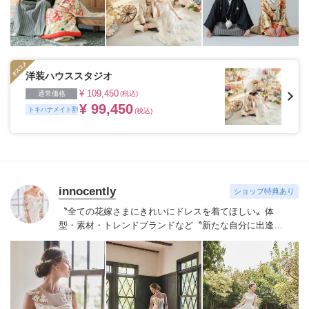
洋装ハウススタジオ
¥ 109,450
通常価格
(税込)
¥ 99,450
トキハナメイト割
(税込)
innocently
ショップ特典あり
〝全ての花嫁さまにきれいにドレスを着てほしい〟
体
型・素材・トレンドブランドなど〝新たな自分に出逢え
る〟幅広いラインナップが揃うinnocently。
素材・デザイ
ンにこだわったオリジナルドレスは3～23号まで展開。
国内外の有名デザイナーズドレスも多数取扱っており、
NYやミラノ・バルセロナからセレクトされたインポート
ドレスは全て日本人花嫁向けにサイズ調整。
さらに和装
は1903年創業からの伝統を受け継がれている厳選された