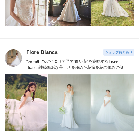
お着物や現代の薫りをちりばめた艶やかなコレクショ
ン。
すべての花嫁さまへ後悔しないお衣裳選びをお手伝
いさせて頂きます。
Fiore Bianca
ショップ特典あり
“be with You”イタリア語で”白い花”を意味するFiore
Bianca
純粋無垢な美しさを秘めた花嫁を花の蕾みに例え
白い花が咲くまでのストーリーをあなたと共に紡いでい
きます
世界を巡り出会ったデザイナーズブランドや、オ
リジナルドレスはまだ見ぬ新しい自分の姿へと出会わせ
てくれます。
誰かの真似ではなくあなただからできるス
タイルへあなたにしかできないブライズスタイルへ導き
ます。
美しい白い花を咲かせ今よりずっと好きな自分
へ。