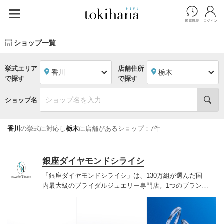
ショップ一覧
挙式エリア
店舗住所
香川
栃木
で探す
で探す
ショップ名
香川
の挙式に対応し
栃木
に店舗があるショップ：7件
銀座ダイヤモンドシライシ
「銀座ダイヤモンドシライシ」は、130万組が選んだ国
内最大級のブライダルジュエリー専門店。1つのブランド
では国内最大級の700種類以上の豊富なデザインを取り
揃え、ふたりの「似合う」と「好き」を同時に叶えた満
足の選択ができる指輪をご提案しています。多くのお客