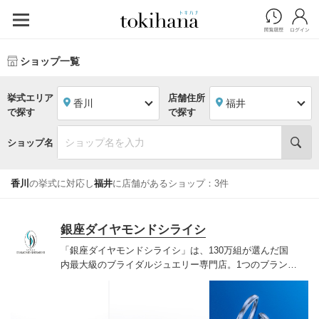
ショップ一覧
挙式エリア
店舗住所
香川
福井
で探す
で探す
ショップ名
香川
の挙式に対応し
福井
に店舗があるショップ：3件
銀座ダイヤモンドシライシ
「銀座ダイヤモンドシライシ」は、130万組が選んだ国
内最大級のブライダルジュエリー専門店。1つのブランド
では国内最大級の700種類以上の豊富なデザインを取り
揃え、ふたりの「似合う」と「好き」を同時に叶えた満
足の選択ができる指輪をご提案しています。多くのお客