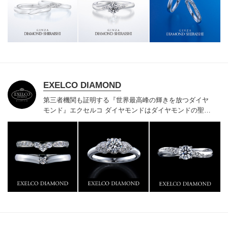
様にご満足いただけている、一生身に着けるための指輪
のクオリティや購入後のアフターサービスをぜひ一度店
頭でお確かめください。
EXELCO DIAMOND
第三者機関も証明する『世界最高峰の輝きを放つダイヤ
モンド』
エクセルコ ダイヤモンドはダイヤモンドの聖地
ベルギー発祥で200年以上の歴史がある真のカッターズ
ブランドで、約700種類の豊富な品揃えでブライダル専
門店としてリングのデザインや品質にもこだわっていま
す。おふたりに本物の輝きを一生身に着けていただきた
い想いで「ヴァージン・ダイヤモンド」「ハードプラチ
ナ」「保証内容」にこだわっています。