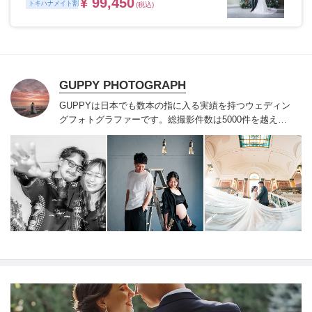
¥ 99,450
トキハナメイト割
(税込)
GUPPY PHOTOGRAPH
GUPPYは日本でも数本の指に入る実績を持つ
ウェディン
グフォトグラファーです。
総撮影件数は5000件を越え、
たくさんのお客様はもちろんのこと、
有名人のウェディ
ングから雑誌の撮影、企業撮影等も行っております。
オ
ーナーとして完全貸切のカセットフォトサロンを運営し
ており
お二人やご家族が安心して過ごせる空間が名古屋
丸の内にございます。
どんな撮影でもお気軽にご相談下
さい。
＊＊キャンセル規定＊＊
受注確定日から挙式日
（撮影日）〜14日以上まで・・・販売価格の20%
挙式日
当日（撮影日）から数えて14日未満〜2日前まで・・・
販売価格の40%
挙式日（撮影日）前日・当日・・・販売
価格の80%
ただし、2親等以内の身内様の不幸、新郎新
婦/撮影されるご本人様の不慮の事故、２類相当以上のウ
ィルス感染で
結婚式や撮影の催行が不可能になった場
合、1年以内の延期を前提として、キャンセル料金は無料