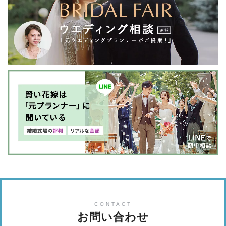
とさせて頂きます。
催行されなかった場合はキャンセル
料金を請求させて頂きます。
＊＊特記事項＊＊
フォトグ
ラファーの急な体調変化や人災・天災・テロ・デモ等の
不可抗力なトラブルにより撮影が不可能となった場合。
撮影金額の100%を限度にお返しさせて頂きます。
また
その場合は誠意を持って可能な限り別フォトグラファー
の手配の対応をさせて頂きます。
機材トラブル・その他
要因によってデータがお渡しできない場合。
撮影金額の
100%を限度にお返しさせて頂きます。
またスナップ撮影
（動きながら瞬間的に撮る技法）という性質上、
全ての
瞬間の切り取りを100%保証するものではありません。
ご
理解を賜ります様、宜しくお願い致します。
＊＊お支
払い方法＊＊
お申し込みから → 当日の3日前までに、
全額銀行へのお振込をお願い致します。
尚、振り込み
手数料はお客様でご負担頂きます様、宜しくお願い致し
ます。
当日を越えてのお支払いも受付致します。その場
合はお早めにお申し出下さい。
CONTACT
お問い合わせ