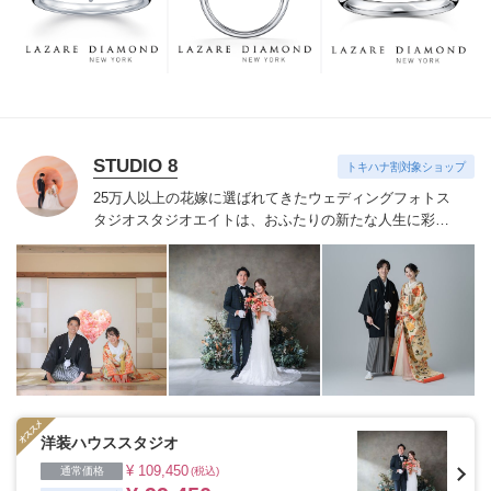
つも、ずっと、身に着けていただくことです。
STUDIO 8
トキハナ割対象ショップ
25万人以上の花嫁に選ばれてきたウェディングフォトス
タジオ
スタジオエイトは、おふたりの新たな人生に彩り
を添える“最高のウェディングフォト”のお手伝いをさせ
ていただきます。
1枚の写真のチカラを信じて
洋装ハウススタジオ
¥ 109,450
通常価格
(税込)