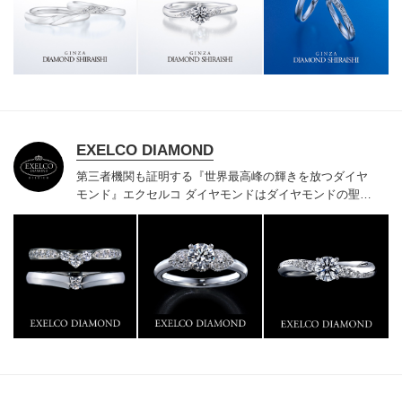
様にご満足いただけている、一生身に着けるための指輪
のクオリティや購入後のアフターサービスをぜひ一度店
頭でお確かめください。
EXELCO DIAMOND
第三者機関も証明する『世界最高峰の輝きを放つダイヤ
モンド』
エクセルコ ダイヤモンドはダイヤモンドの聖地
ベルギー発祥で200年以上の歴史がある真のカッターズ
ブランドで、約700種類の豊富な品揃えでブライダル専
門店としてリングのデザインや品質にもこだわっていま
す。おふたりに本物の輝きを一生身に着けていただきた
い想いで「ヴァージン・ダイヤモンド」「ハードプラチ
ナ」「保証内容」にこだわっています。