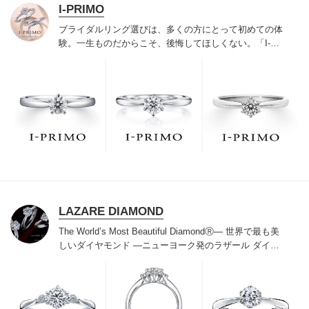
I-PRIMO
ブライダルリング選びは、多くの方にとって初めての体
験。一生ものだからこそ、後悔してほしくない。「I-
PRIMO（アイプリモ）」は、アジア最大級の展開エリア
を誇るブライダルリング専門店。「最初に訪れてよかっ
た」と思っていただける最高のサービスと豊富な品揃え
でお待ちしております。リング選びの最初の一歩をご一
緒に。まずは、アイプリモへ。
LAZARE DIAMOND
The World’s Most Beautiful DiamondⓇ
― 世界で最も美
しいダイヤモンド ―
ニューヨーク発のラザール ダイヤ
モンドは“世界三大カッターズブランド“のひとつに数え
られ120年を超えた今もなおダイヤモンドの美しい輝き
にこだわり続けています。私たちの願いは、この生涯変
わらないワン＆オンリーの輝きを幸せの象徴として、い