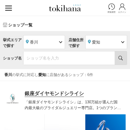
ショップ一覧
挙式エリア
店舗住所
香川
愛知
で探す
で探す
ショップ名
香川
の挙式に対応し
愛知
に店舗があるショップ：6件
銀座ダイヤモンドシライシ
「銀座ダイヤモンドシライシ」は、130万組が選んだ国
内最大級のブライダルジュエリー専門店。1つのブランド
では国内最大級の700種類以上の豊富なデザインを取り
揃え、ふたりの「似合う」と「好き」を同時に叶えた満
足の選択ができる指輪をご提案しています。多くのお客