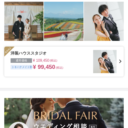
を添える“最高のウェディングフォト”のお手伝いをさせ
ていただきます。
1枚の写真のチカラを信じて
洋装ハウススタジオ
¥ 109,450
通常価格
(税込)
¥ 99,450
トキハナメイト割
(税込)