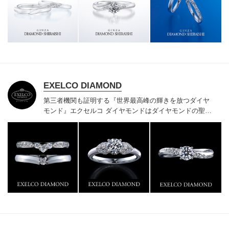
様にご満足いただけている、一生身に着けるための指輪
のクオリティや購入後のアフターサービスをぜひ一度店
頭でお確かめください。
EXELCO DIAMOND
第三者機関も証明する『世界最高峰の輝きを放つダイヤ
モンド』
エクセルコ ダイヤモンドはダイヤモンドの聖地
ベルギー発祥で200年以上の歴史がある真のカッターズ
ブランドで、約700種類の豊富な品揃えでブライダル専
門店としてリングのデザインや品質にもこだわっていま
す。おふたりに本物の輝きを一生身に着けていただきた
い想いで「ヴァージン・ダイヤモンド」「ハードプラチ
ナ」「保証内容」にこだわっています。