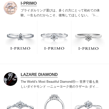
I-PRIMO
ブライダルリング選びは、多くの方にとって初めての体
験。一生ものだからこそ、後悔してほしくない。「I-
PRIMO（アイプリモ）」は、アジア最大級の展開エリア
を誇るブライダルリング専門店。「最初に訪れてよかっ
た」と思っていただける最高のサービスと豊富な品揃え
でお待ちしております。リング選びの最初の一歩をご一
緒に。まずは、アイプリモへ。
LAZARE DIAMOND
The World’s Most Beautiful DiamondⓇ
― 世界で最も美
しいダイヤモンド ―
ニューヨーク発のラザール ダイヤ
モンドは“世界三大カッターズブランド“のひとつに数え
られ120年を超えた今もなおダイヤモンドの美しい輝き
にこだわり続けています。私たちの願いは、この生涯変
わらないワン＆オンリーの輝きを幸せの象徴として、い