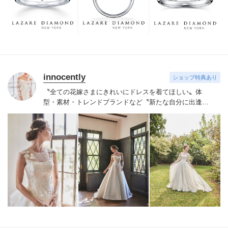
つも、ずっと、身に着けていただくことです。
innocently
ショップ特典あり
〝全ての花嫁さまにきれいにドレスを着てほしい〟
体
型・素材・トレンドブランドなど〝新たな自分に出逢え
る〟幅広いラインナップが揃うinnocently。
素材・デザイ
ンにこだわったオリジナルドレスは3～23号まで展開。
国内外の有名デザイナーズドレスも多数取扱っており、
NYやミラノ・バルセロナからセレクトされたインポート
ドレスは全て日本人花嫁向けにサイズ調整。
さらに和装
は1903年創業からの伝統を受け継がれている厳選された
お着物や現代の薫りをちりばめた艶やかなコレクショ
ン。
すべての花嫁さまへ後悔しないお衣裳選びをお手伝
いさせて頂きます。