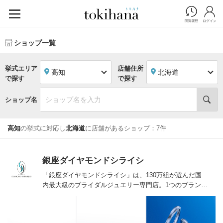
ショップ一覧
挙式エリア
店舗住所
高知
北海道
で探す
で探す
ショップ名
高知
の挙式に対応し
北海道
に店舗があるショップ：7件
銀座ダイヤモンドシライシ
「銀座ダイヤモンドシライシ」は、130万組が選んだ国
内最大級のブライダルジュエリー専門店。1つのブランド
では国内最大級の700種類以上の豊富なデザインを取り
揃え、ふたりの「似合う」と「好き」を同時に叶えた満
足の選択ができる指輪をご提案しています。多くのお客