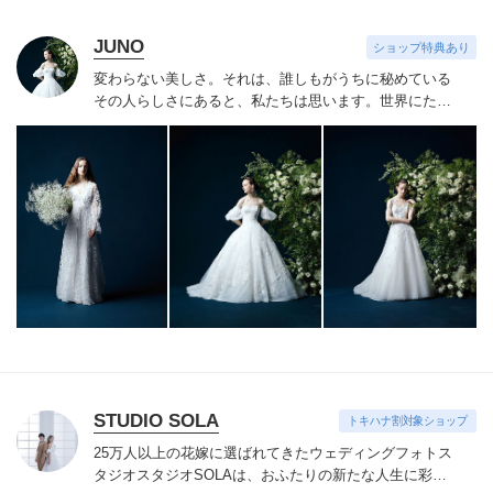
JUNO
ショップ特典あり
変わらない美しさ。それは、誰しもがうちに秘めている
その人らしさにあると、私たちは思います。
世界にたっ
たひと組のおふたりのこれまでと、これからの物語に思
いを馳せながら。おふたりの内面から輝き出すエレガン
ス、ことばにならない想いさえも織り込みながら。衣裳
をあわせる時間は、結婚式のその日だけではなく、その
先もつづくおふたりの人生を彩る時間。らしく輝く、自
信とよろこびに満ちたすべての幸せの瞬間のために。そ
の人らしさという、変わらない美しさを 私たちは求め
つづけています。
STUDIO SOLA
トキハナ割対象ショップ
25万人以上の花嫁に選ばれてきたウェディングフォトス
タジオ
スタジオSOLAは、おふたりの新たな人生に彩り