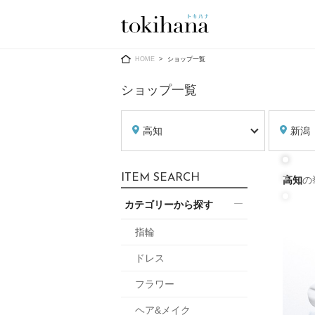
Ring
Dress
HOME
ショップ一覧
ショップ一覧
高知
新潟
婚約指輪
ウエディン
ITEM SEARCH
高知
の
ウエディン
結婚指輪
送）
カテゴリーから探す
すべてのアイテム
カラードレ
指輪ショップ一覧
指輪
カラードレ
ドレス
和装
メンズ
フラワー
メンズ
（メー
ヘア&メイク