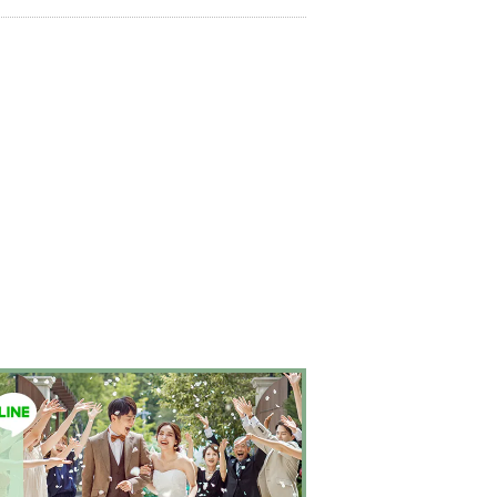
らセレクトされたインポートドレスは全て日本
にサイズ調整。
さらに和装は1903年創業からの
継がれている厳選されたお着物や現代の薫りを
艶やかなコレクション。
すべての花嫁さまへ後
衣裳選びをお手伝いさせて頂きます。