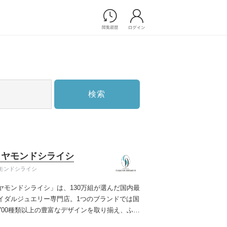
Photograph
フォトウエディング
前撮り/後撮り
家族フォト/ペット撮影
検索
スナップ写真
フォトウエディング/前撮りショ
ップ一覧
スナップ写真ショップ一覧
プ一覧
イヤモンドシライシ
ョップ一覧
モンドシライシ
Movie
ヤモンドシライシ」は、130万組が選んだ国内最
演出映像
イダルジュエリー専門店。1つのブランドでは国
記録映像
700種類以上の豊富なデザインを取り揃え、ふた
すべてのアイテム
う」と「好き」を同時に叶えた満足の選択がで