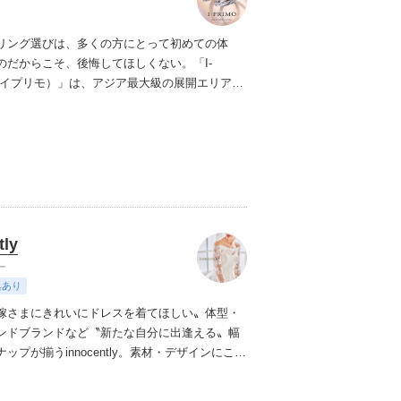
リング選びは、多くの方にとって初めての体
のだからこそ、後悔してほしくない。「I-
（アイプリモ）」は、アジア最大級の展開エリアを
ダルリング専門店。「最初に訪れてよかった」
ただける最高のサービスと豊富な品揃えでお待
ます。リング選びの最初の一歩をご一緒に。ま
プリモへ。
tly
ー
典あり
嫁さまにきれいにドレスを着てほしい〟
体型・
ンドブランドなど〝新たな自分に出逢える〟幅
プが揃うinnocently。
素材・デザインにこだ
ジナルドレスは3～23号まで展開。
国内外の有名
ズドレスも多数取扱っており、NYやミラノ・バ