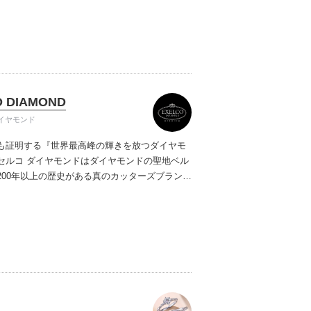
ご提案しています。多くのお客様にご満足いた
ムービーショップ一覧
、一生身に着けるための指輪のクオリティや購
ターサービスをぜひ一度店頭でお確かめくださ
O DIAMOND
イヤモンド
も証明する『世界最高峰の輝きを放つダイヤモ
セルコ ダイヤモンドはダイヤモンドの聖地ベル
200年以上の歴史がある真のカッターズブランド
0種類の豊富な品揃えでブライダル専門店としてリ
インや品質にもこだわっています。おふたりに
を一生身に着けていただきたい想いで「ヴァー
ヤモンド」「ハードプラチナ」「保証内容」に
います。