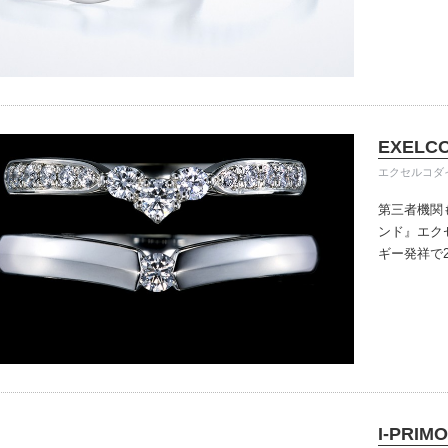
きる指輪を
だけている
イテム
入後のアフ
ップ一覧
い。
EXELC
エクセルコダ
第三者機関
ンド』
エク
ギー発祥で
で、約70
ングのデザ
本物の輝き
ジン・ダイ
こだわって
I-PRIMO