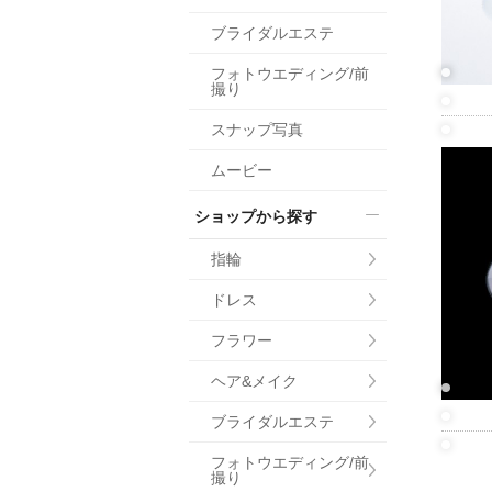
小物
ブライダルエステ
すべてのア
フォトウエディング/前
ドレスショ
撮り
スナップ写真
ムービー
ショップから探す
指輪
ドレス
フラワー
ヘア&メイク
ブライダルエステ
フォトウエディング/前
撮り