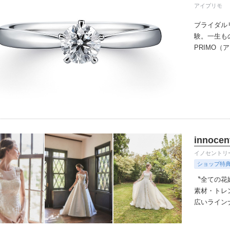
アイプリモ
ブライダル
験。一生も
PRIMO
誇るブライ
と思ってい
ちしており
ずは、アイ
innocen
イノセントリ
ショップ特
〝全ての花
素材・トレ
広いラインナッ
わったオリ
デザイナー