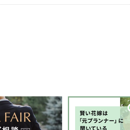
ルセロナか
人花嫁向け
伝統を受け
ちりばめた
悔しないお