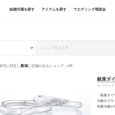
結婚式場を探す
アイテムを探す
ウエディング相談会
Flower
Beauty
グドレス
ブーケ
ヘア&メイク
挙式に対応し
新潟
に店舗があるショップ：4件
グドレス
（メーカー直
会場装花
ブライダルエステ
すべてのアイテム
ヘア&メイクショッ
銀座ダ
ス
フラワーショップ一覧
ブライダルエステシ
ギンザダイヤ
ス
（メーカー直送）
「銀座ダイ
大級のブラ
内最大級の
カー直送）
りの「似合