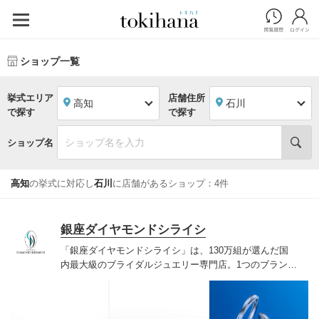
ショップ一覧
挙式エリア
店舗住所
高知
石川
で探す
で探す
ショップ名
高知
の挙式に対応し
石川
に店舗があるショップ：4件
銀座ダイヤモンドシライシ
「銀座ダイヤモンドシライシ」は、130万組が選んだ国
内最大級のブライダルジュエリー専門店。1つのブランド
では国内最大級の700種類以上の豊富なデザインを取り
揃え、ふたりの「似合う」と「好き」を同時に叶えた満
足の選択ができる指輪をご提案しています。多くのお客