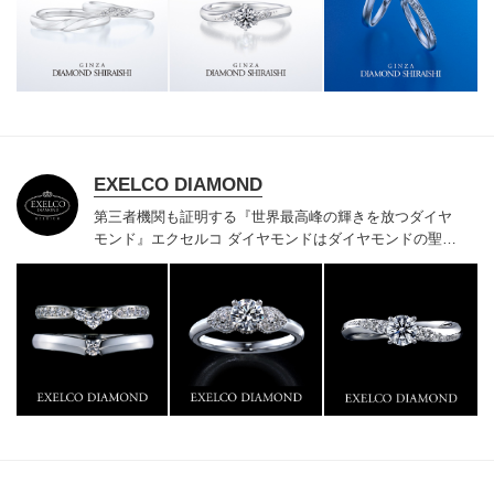
様にご満足いただけている、一生身に着けるための指輪
のクオリティや購入後のアフターサービスをぜひ一度店
頭でお確かめください。
EXELCO DIAMOND
第三者機関も証明する『世界最高峰の輝きを放つダイヤ
モンド』
エクセルコ ダイヤモンドはダイヤモンドの聖地
ベルギー発祥で200年以上の歴史がある真のカッターズ
ブランドで、約700種類の豊富な品揃えでブライダル専
門店としてリングのデザインや品質にもこだわっていま
す。おふたりに本物の輝きを一生身に着けていただきた
い想いで「ヴァージン・ダイヤモンド」「ハードプラチ
ナ」「保証内容」にこだわっています。