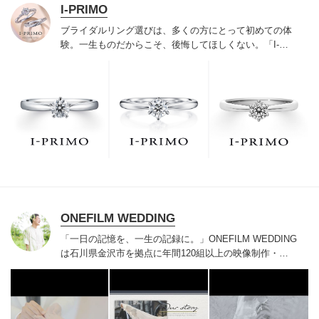
I-PRIMO
ブライダルリング選びは、多くの方にとって初めての体
験。一生ものだからこそ、後悔してほしくない。「I-
PRIMO（アイプリモ）」は、アジア最大級の展開エリア
を誇るブライダルリング専門店。「最初に訪れてよかっ
た」と思っていただける最高のサービスと豊富な品揃え
でお待ちしております。リング選びの最初の一歩をご一
緒に。まずは、アイプリモへ。
ONEFILM WEDDING
「一日の記憶を、一生の記録に。」
ONEFILM WEDDING
は石川県金沢市を拠点に年間120組以上の映像制作・写
真撮影をしております。