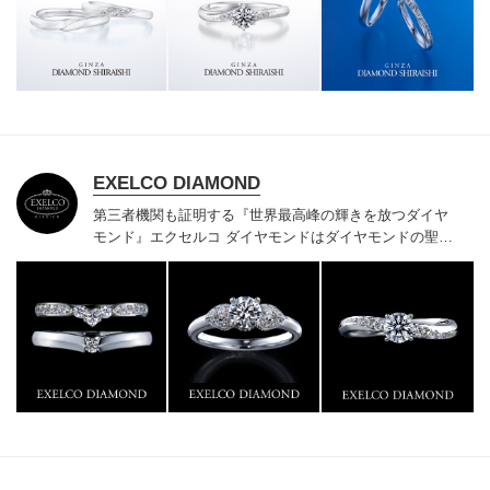
様にご満足いただけている、一生身に着けるための指輪
のクオリティや購入後のアフターサービスをぜひ一度店
頭でお確かめください。
EXELCO DIAMOND
第三者機関も証明する『世界最高峰の輝きを放つダイヤ
モンド』
エクセルコ ダイヤモンドはダイヤモンドの聖地
ベルギー発祥で200年以上の歴史がある真のカッターズ
ブランドで、約700種類の豊富な品揃えでブライダル専
門店としてリングのデザインや品質にもこだわっていま
す。おふたりに本物の輝きを一生身に着けていただきた
い想いで「ヴァージン・ダイヤモンド」「ハードプラチ
ナ」「保証内容」にこだわっています。