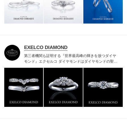
様にご満足いただけている、一生身に着けるための指輪
のクオリティや購入後のアフターサービスをぜひ一度店
頭でお確かめください。
EXELCO DIAMOND
第三者機関も証明する『世界最高峰の輝きを放つダイヤ
モンド』
エクセルコ ダイヤモンドはダイヤモンドの聖地
ベルギー発祥で200年以上の歴史がある真のカッターズ
ブランドで、約700種類の豊富な品揃えでブライダル専
門店としてリングのデザインや品質にもこだわっていま
す。おふたりに本物の輝きを一生身に着けていただきた
い想いで「ヴァージン・ダイヤモンド」「ハードプラチ
ナ」「保証内容」にこだわっています。