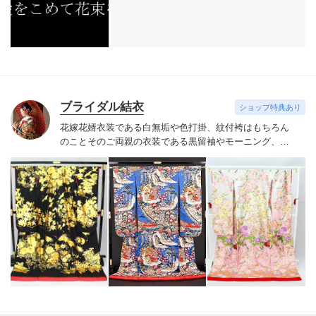
ブライダル結衣
ショップ特典あり
花嫁花婿衣装である白無垢や色打掛、紋付袴はもちろん
のことそのご両親の衣装である黒留袖やモーニング、ま
た親族の方向けの色留袖、ご友人の参列衣装である振袖
や訪問着も多数取り揃えております。プロのコーディネ
ーターがお客様に合った着物や帯、小物をご提案しつつ
細部までお客様とご一緒に決めて参りますので、安心し
て当日を迎えられます。また当日のヘアセットや着付け
などのお支度も承っております。経験豊富な美容師と国
家資格である1級着付け技能士の資格を持つ着付け師がお
支度をさせて頂きます。