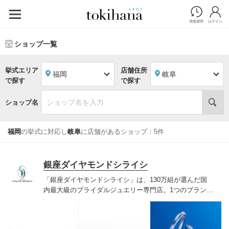
ショップ一覧
挙式エリア
店舗住所
福岡
岐阜
で探す
で探す
ショップ名
福岡
の挙式に対応し
岐阜
に店舗があるショップ：5件
銀座ダイヤモンドシライシ
「銀座ダイヤモンドシライシ」は、130万組が選んだ国
内最大級のブライダルジュエリー専門店。1つのブランド
では国内最大級の700種類以上の豊富なデザインを取り
揃え、ふたりの「似合う」と「好き」を同時に叶えた満
足の選択ができる指輪をご提案しています。多くのお客