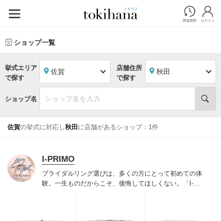
ショップ一覧
挙式エリア
店舗住所
佐賀
秋田
で探す
で探す
ショップ名
佐賀
の挙式に対応し
秋田
に店舗があるショップ：1件
I-PRIMO
ブライダルリング選びは、多くの方にとって初めての体
験。一生ものだからこそ、後悔してほしくない。「I-
PRIMO（アイプリモ）」は、アジア最大級の展開エリア
を誇るブライダルリング専門店。「最初に訪れてよかっ
た」と思っていただける最高のサービスと豊富な品揃え