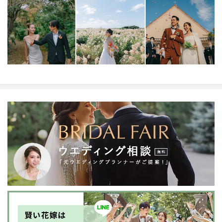
ます。
お2人だけのコンセプトを余すことなく動画・写真
で表現し、オーダーメイドの作品をお届けいたします。
「色褪せない想い出を」をご一緒に創り上げていきませ
んか。
【キャンセル規定】
ご契約日から撮影日の31日前
まで→キャンセル料は発生しません。
撮影日の30日前か
ら８日前まで→お見積額の50％
撮影日の７日前から前日
まで→お見積額の75％
撮影日当日→お見積額の100％