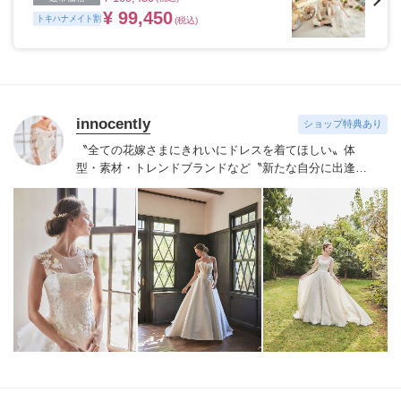
¥ 99,450
トキハナメイト割
(税込)
innocently
ショップ特典あり
〝全ての花嫁さまにきれいにドレスを着てほしい〟
体
型・素材・トレンドブランドなど〝新たな自分に出逢え
る〟幅広いラインナップが揃うinnocently。
素材・デザイ
ンにこだわったオリジナルドレスは3～23号まで展開。
国内外の有名デザイナーズドレスも多数取扱っており、
NYやミラノ・バルセロナからセレクトされたインポート
ドレスは全て日本人花嫁向けにサイズ調整。
さらに和装
は1903年創業からの伝統を受け継がれている厳選された
お着物や現代の薫りをちりばめた艶やかなコレクショ
ン。
すべての花嫁さまへ後悔しないお衣裳選びをお手伝
いさせて頂きます。