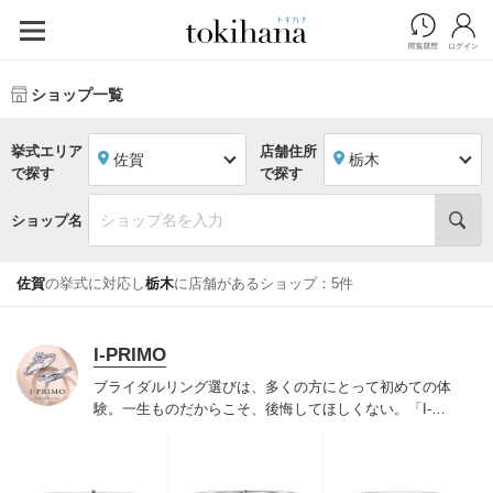
ショップ一覧
挙式エリア
店舗住所
佐賀
栃木
で探す
で探す
ショップ名
佐賀
の挙式に対応し
栃木
に店舗があるショップ：5件
I-PRIMO
ブライダルリング選びは、多くの方にとって初めての体
験。一生ものだからこそ、後悔してほしくない。「I-
PRIMO（アイプリモ）」は、アジア最大級の展開エリア
を誇るブライダルリング専門店。「最初に訪れてよかっ
た」と思っていただける最高のサービスと豊富な品揃え