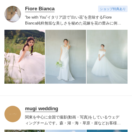
Fiore Bianca
ショップ特典あり
“be with You”イタリア語で”白い花”を意味するFiore
Bianca
純粋無垢な美しさを秘めた花嫁を花の蕾みに例え
白い花が咲くまでのストーリーをあなたと共に紡いでい
きます
世界を巡り出会ったデザイナーズブランドや、オ
リジナルドレスはまだ見ぬ新しい自分の姿へと出会わせ
てくれます。
誰かの真似ではなくあなただからできるス
タイルへあなたにしかできないブライズスタイルへ導き
ます。
美しい白い花を咲かせ今よりずっと好きな自分
へ。
mugi wedding
関東を中心に全国で撮影(動画・写真)をしているウェデ
ィングチームです。
森・湖・海・草原・崖などお客様が
撮影したい
ロケーションにて私たちが出張撮影をいたし