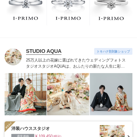
でお待ちしております。リング選びの最初の一歩をご一
緒に。まずは、アイプリモへ。
STUDIO AQUA
トキハナ割対象ショップ
25万人以上の花嫁に選ばれてきたウェディングフォトス
タジオ
スタジオAQUAは、おふたりの新たな人生に彩り
を添える“最高のウェディングフォト”のお手伝いをさせ
ていただきます。
1枚の写真のチカラを信じて
洋装ハウススタジオ
¥ 109,450
通常価格
(税込)