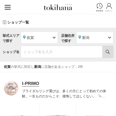
ショップ一覧
挙式エリア
店舗住所
佐賀
新潟
で探す
で探す
ショップ名
佐賀
の挙式に対応し
新潟
に店舗があるショップ：2件
I-PRIMO
ブライダルリング選びは、多くの方にとって初めての体
験。一生ものだからこそ、後悔してほしくない。「I-
PRIMO（アイプリモ）」は、アジア最大級の展開エリア
を誇るブライダルリング専門店。「最初に訪れてよかっ
た」と思っていただける最高のサービスと豊富な品揃え