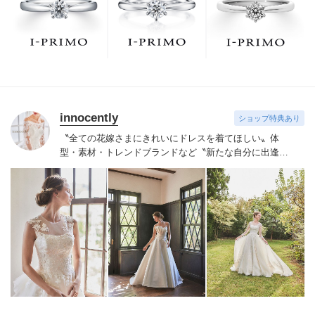
でお待ちしております。リング選びの最初の一歩をご一
緒に。まずは、アイプリモへ。
innocently
ショップ特典あり
〝全ての花嫁さまにきれいにドレスを着てほしい〟
体
型・素材・トレンドブランドなど〝新たな自分に出逢え
る〟幅広いラインナップが揃うinnocently。
素材・デザイ
ンにこだわったオリジナルドレスは3～23号まで展開。
国内外の有名デザイナーズドレスも多数取扱っており、
NYやミラノ・バルセロナからセレクトされたインポート
ドレスは全て日本人花嫁向けにサイズ調整。
さらに和装
は1903年創業からの伝統を受け継がれている厳選された
お着物や現代の薫りをちりばめた艶やかなコレクショ
ン。
すべての花嫁さまへ後悔しないお衣裳選びをお手伝
いさせて頂きます。