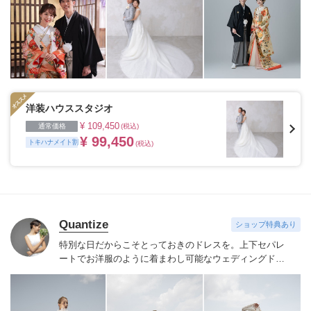
洋装ハウススタジオ
¥ 109,450
通常価格
(税込)
¥ 99,450
トキハナメイト割
(税込)
Quantize
ショップ特典あり
特別な日だからこそとっておきのドレスを。
上下セパレ
ートでお洋服のように着まわし可能なウェディングドレ
ス""Mix and Match Dress""を展開しています。