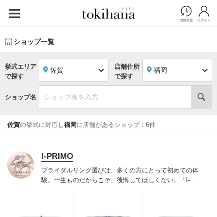
ショップ一覧
挙式エリア
店舗住所
佐賀
福岡
で探す
で探す
ショップ名
佐賀
の挙式に対応し
福岡
に店舗があるショップ：6件
I-PRIMO
ブライダルリング選びは、多くの方にとって初めての体
験。一生ものだからこそ、後悔してほしくない。「I-
PRIMO（アイプリモ）」は、アジア最大級の展開エリア
を誇るブライダルリング専門店。「最初に訪れてよかっ
た」と思っていただける最高のサービスと豊富な品揃え