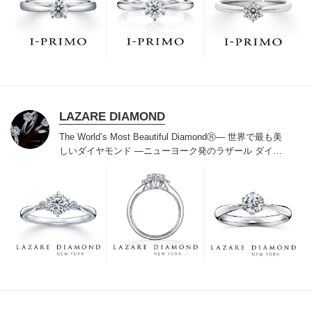
でお待ちしております。リング選びの最初の一歩をご一
緒に。まずは、アイプリモへ。
LAZARE DIAMOND
The World’s Most Beautiful DiamondⓇ
― 世界で最も美
しいダイヤモンド ―
ニューヨーク発のラザール ダイヤ
モンドは“世界三大カッターズブランド“のひとつに数え
られ120年を超えた今もなおダイヤモンドの美しい輝き
にこだわり続けています。私たちの願いは、この生涯変
わらないワン＆オンリーの輝きを幸せの象徴として、い
つも、ずっと、身に着けていただくことです。