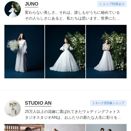
JUNO
ショップ特典あり
変わらない美しさ。それは、誰しもがうちに秘めている
その人らしさにあると、私たちは思います。
世界にたっ
たひと組のおふたりのこれまでと、これからの物語に思
いを馳せながら。おふたりの内面から輝き出すエレガン
ス、ことばにならない想いさえも織り込みながら。衣裳
をあわせる時間は、結婚式のその日だけではなく、その
先もつづくおふたりの人生を彩る時間。らしく輝く、自
信とよろこびに満ちたすべての幸せの瞬間のために。そ
の人らしさという、変わらない美しさを 私たちは求め
つづけています。
STUDIO AN
トキハナ割対象ショップ
25万人以上の花嫁に選ばれてきたウェディングフォトス
タジオ
スタジオANは、おふたりの新たな人生に彩りを添
える“最高のウェディングフォト”のお手伝いをさせてい
ただきます。
1枚の写真のチカラを信じて