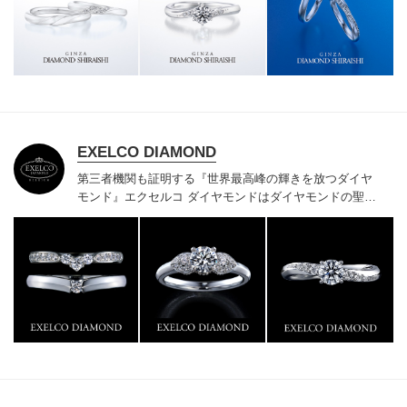
様にご満足いただけている、一生身に着けるための指輪
のクオリティや購入後のアフターサービスをぜひ一度店
頭でお確かめください。
EXELCO DIAMOND
第三者機関も証明する『世界最高峰の輝きを放つダイヤ
モンド』
エクセルコ ダイヤモンドはダイヤモンドの聖地
ベルギー発祥で200年以上の歴史がある真のカッターズ
ブランドで、約700種類の豊富な品揃えでブライダル専
門店としてリングのデザインや品質にもこだわっていま
す。おふたりに本物の輝きを一生身に着けていただきた
い想いで「ヴァージン・ダイヤモンド」「ハードプラチ
ナ」「保証内容」にこだわっています。