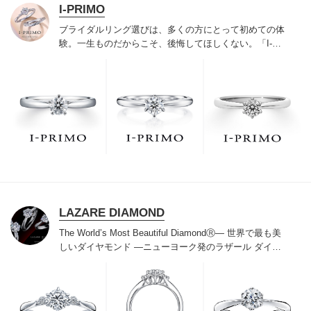
I-PRIMO
ブライダルリング選びは、多くの方にとって初めての体
験。一生ものだからこそ、後悔してほしくない。「I-
PRIMO（アイプリモ）」は、アジア最大級の展開エリア
を誇るブライダルリング専門店。「最初に訪れてよかっ
た」と思っていただける最高のサービスと豊富な品揃え
でお待ちしております。リング選びの最初の一歩をご一
緒に。まずは、アイプリモへ。
LAZARE DIAMOND
The World’s Most Beautiful DiamondⓇ
― 世界で最も美
しいダイヤモンド ―
ニューヨーク発のラザール ダイヤ
モンドは“世界三大カッターズブランド“のひとつに数え
られ120年を超えた今もなおダイヤモンドの美しい輝き
にこだわり続けています。私たちの願いは、この生涯変
わらないワン＆オンリーの輝きを幸せの象徴として、い