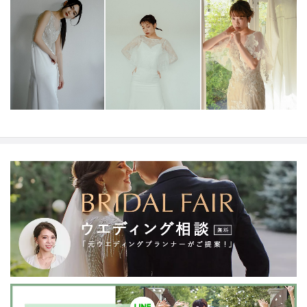
shiro （シロ）」色が花嫁様だけの特別な色であるよう
に
atelier shiro の一着が
あなたの人生を彩る特別な一着と
なりますように