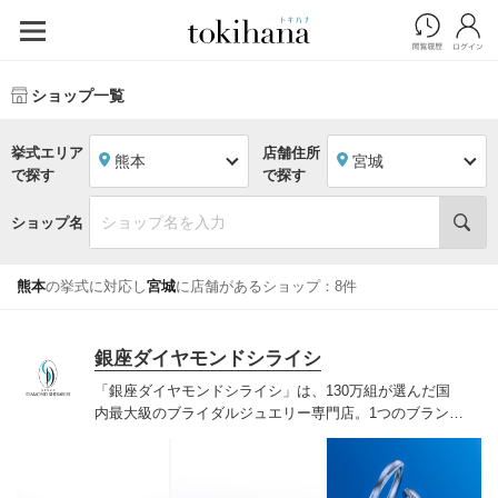
ショップ一覧
挙式エリア
店舗住所
熊本
宮城
で探す
で探す
ショップ名
熊本
の挙式に対応し
宮城
に店舗があるショップ：8件
銀座ダイヤモンドシライシ
「銀座ダイヤモンドシライシ」は、130万組が選んだ国
内最大級のブライダルジュエリー専門店。1つのブランド
では国内最大級の700種類以上の豊富なデザインを取り
揃え、ふたりの「似合う」と「好き」を同時に叶えた満
足の選択ができる指輪をご提案しています。多くのお客