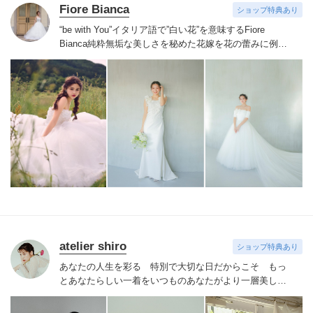
Fiore Bianca
ショップ特典あり
“be with You”イタリア語で”白い花”を意味するFiore
Bianca
純粋無垢な美しさを秘めた花嫁を花の蕾みに例え
白い花が咲くまでのストーリーをあなたと共に紡いでい
きます
世界を巡り出会ったデザイナーズブランドや、オ
リジナルドレスはまだ見ぬ新しい自分の姿へと出会わせ
てくれます。
誰かの真似ではなくあなただからできるス
タイルへあなたにしかできないブライズスタイルへ導き
ます。
美しい白い花を咲かせ今よりずっと好きな自分
へ。
atelier shiro
ショップ特典あり
あなたの人生を彩る 特別で大切な日だからこそ もっ
とあなたらしい一着を
いつものあなたがより一層美しく
て可愛くて素敵に輝く
そんな 「運命のドレス」 に出
会えるよう
あなたらしさにとことん寄り添います
「