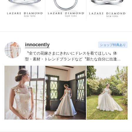
つも、ずっと、身に着けていただくことです。
innocently
ショップ特典あり
〝全ての花嫁さまにきれいにドレスを着てほしい〟
体
型・素材・トレンドブランドなど〝新たな自分に出逢え
る〟幅広いラインナップが揃うinnocently。
素材・デザイ
ンにこだわったオリジナルドレスは3～23号まで展開。
国内外の有名デザイナーズドレスも多数取扱っており、
NYやミラノ・バルセロナからセレクトされたインポート
ドレスは全て日本人花嫁向けにサイズ調整。
さらに和装
は1903年創業からの伝統を受け継がれている厳選された
お着物や現代の薫りをちりばめた艶やかなコレクショ
ン。
すべての花嫁さまへ後悔しないお衣裳選びをお手伝
いさせて頂きます。