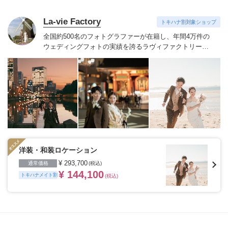
La-vie Factory
トキハナ割対象ショップ
全国約500名のフォトグラファーが在籍し、年間4万件の
ウェディングフォトの実績を誇るラヴィファクトリー。
技術だけでなく、おふたりの気持ちに寄りそい素敵な表
情を引き出すハートのあるフォトグラファーたち。お好
みのフォトグラファーをご指名いただけます。
季節を感
じる場所や開放感のあるロケーション、普段の服装でい
つもの二人の姿を思い出の場所、ヘアメイクや衣装など
が揃ったスタジオ、フィレンツェやパリ・ニューヨー
ク・ハワイ・グアムなど世界中の好きな国、こだわって
特別な一日の大切な瞬間を残したいカップルにおすすめ
です。
※ご契約会場によってはトキハナからのご紹介が
できない場合がございます。
洋装・和装ロケーション
¥ 293,700
通常価格
(税込)
¥ 144,100
トキハナメイト割
(税込)